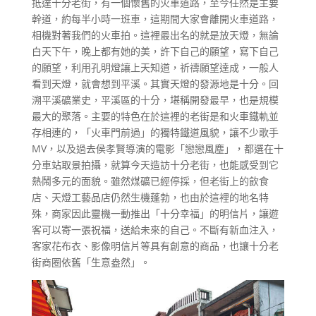
抵達十分老街，有一個懷舊的火車道路，至今任然是主要
幹道，約每半小時一班車，這期間大家會離開火車道路，
相機對著我們的火車拍。這裡最出名的就是放天燈，無論
白天下午，晚上都有她的美，許下自己的願望，寫下自己
的願望，利用孔明燈讓上天知道，祈禱願望達成，一般人
看到天燈，就會想到平溪。其實天燈的發源地是十分。回
溯平溪礦業史，平溪區的十分，堪稱開發最早，也是規模
最大的聚落。主要的特色在於這裡的老街是和火車鐵軌並
存相連的，「火車門前過」的獨特鐵道風貌，讓不少歌手
MV，以及過去侯孝賢導演的電影「戀戀風塵」，都選在十
分車站取景拍攝，就算今天造訪十分老街，也能感受到它
熱鬧多元的面貌。雖然煤礦已經停採，但老街上的飲食
店、天燈工藝品店仍然生機蓬勃，也由於這裡的地名特
殊，商家因此靈機一動推出「十分幸福」的明信片，讓遊
客可以寄一張祝福，送給未來的自己。不斷有新血注入，
客家花布衣、影像明信片等具有創意的商品，也讓十分老
街商圈依舊「生意盎然」。