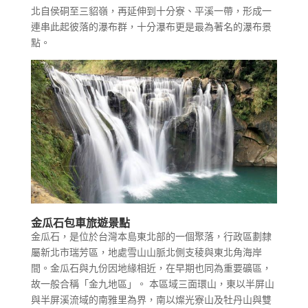
北自侯硐至三貂嶺，再延伸到十分寮、平溪一帶，形成一
連串此起彼落的瀑布群，十分瀑布更是最為著名的瀑布景
點。
金瓜石包車旅遊景點
金瓜石，是位於台灣本島東北部的一個聚落，行政區劃隸
屬新北市瑞芳區，地處雪山山脈北側支稜與東北角海岸
間。金瓜石與九份因地緣相近，在早期也同為重要礦區，
故一般合稱「金九地區」。 本區域三面環山，東以半屏山
與半屏溪流域的南雅里為界，南以燦光寮山及牡丹山與雙