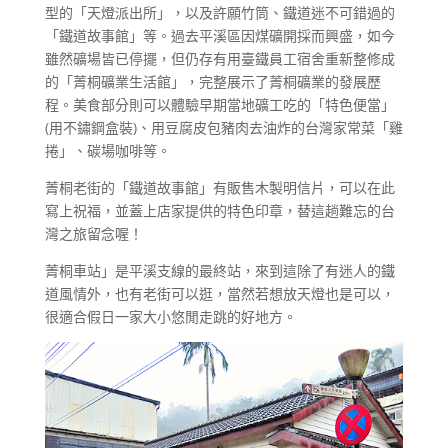
型的「天燈派出所」，以及許願竹筒、鐵道迷不可錯過的
「鐵道故事館」等。過去平溪區因煤礦開採而興盛，如今
雖然礦場皆已停擺，但仍存有用臺鐵員工宿舍重新整修成
的「菁桐礦業生活館」，完整展示了菁桐礦業的發展歷
程。美食部分則可以體驗早期當地礦工吃的「特色便當」
(用不鏽鋼盒裝)、用豆腐皮包豬肉去油炸的台灣家常菜「雞
捲」、碳場咖啡等。
菁桐老街的「鐵道故事館」有販售木製明信片，可以在此
寫上祝福，並蓋上店家提供的特色印章，替這趟難忘的台
灣之旅留念喔！
菁桐車站」是平溪支線的最終站，來到這除了有迷人的鐵
道風情外，也有老街可以逛，當然若想放天燈也是可以，
很適合假日一家大小悠閒走跳的好地方。