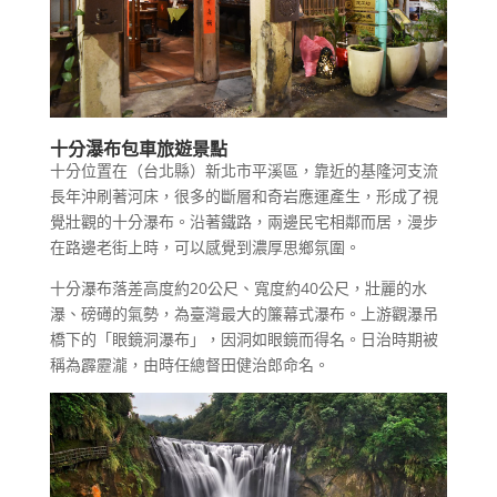
十分瀑布包車旅遊景點
十分位置在（台北縣）新北市平溪區，靠近的基隆河支流
長年沖刷著河床，很多的斷層和奇岩應運產生，形成了視
覺壯觀的十分瀑布。沿著鐵路，兩邊民宅相鄰而居，漫步
在路邊老街上時，可以感覺到濃厚思鄉氛圍。
十分瀑布落差高度約20公尺、寬度約40公尺，壯麗的水
瀑、磅礡的氣勢，為臺灣最大的簾幕式瀑布。上游觀瀑吊
橋下的「眼鏡洞瀑布」，因洞如眼鏡而得名。日治時期被
稱為霹靂瀧，由時任總督田健治郎命名。