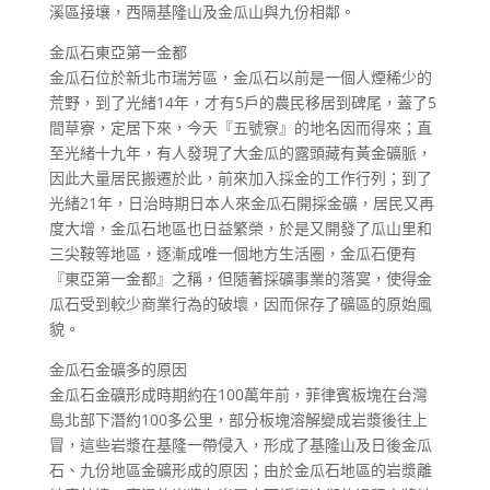
溪區接壤，西隔基隆山及金瓜山與九份相鄰。
金瓜石東亞第一金都
金瓜石位於新北市瑞芳區，金瓜石以前是一個人煙稀少的
荒野，到了光緒14年，才有5戶的農民移居到碑尾，蓋了5
間草寮，定居下來，今天『五號寮』的地名因而得來；直
至光緒十九年，有人發現了大金瓜的露頭藏有黃金礦脈，
因此大量居民搬遷於此，前來加入採金的工作行列；到了
光緒21年，日治時期日本人來金瓜石開採金礦，居民又再
度大增，金瓜石地區也日益繁榮，於是又開發了瓜山里和
三尖鞍等地區，逐漸成唯一個地方生活圈，金瓜石便有
『東亞第一金都』之稱，但隨著採礦事業的落寞，使得金
瓜石受到較少商業行為的破壞，因而保存了礦區的原始風
貌。
金瓜石金礦多的原因
金瓜石金礦形成時期約在100萬年前，菲律賓板塊在台灣
島北部下潛約100多公里，部分板塊溶解變成岩漿後往上
冒，這些岩漿在基隆一帶侵入，形成了基隆山及日後金瓜
石、九份地區金礦形成的原因；由於金瓜石地區的岩漿離