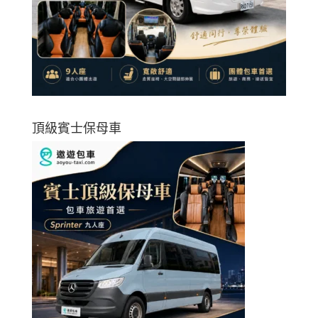
頂級賓士保母車