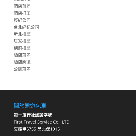
酒店兼差
酒店打工
經紀公司
台北經紀公司
新北按摩
居家按摩
到府按摩
酒店兼差
酒店應徵
公關兼差
關於遨遊包車
第一旅行社認證字號
First Travel Service Co., LTD
交觀甲5755 品北保1015