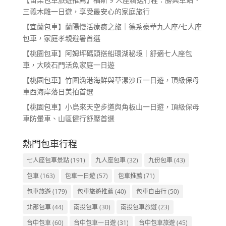
三義木雕一日遊，享受最安心的家庭旅行
【宜蘭包車】蘭陽慢活療癒之旅｜德系豪華九人座/七人座
包車，家庭孝親避暑首選
【桃園包車】阿姆坪碼頭搭船環湖秘境｜舒適七人座包
車，大啖石門活魚家庭一日遊
【桃園包車】竹圍漁港海鮮與草漯沙丘一日遊，頂級保母
車西海岸落日美拍首選
【桃園包車】小烏來天空步道與角板山一日遊，頂級保母
車防暈車、山區健行舒壓首選
熱門包車行程
七人座包車景點
(191)
九人座包車
(32)
九份包車
(43)
包車
(163)
包車一日遊
(57)
包車推薦
(71)
包車旅遊
(179)
包車旅遊推薦
(40)
包車自由行
(50)
北部包車
(44)
南投包車
(30)
南投包車旅遊
(23)
台中包車
(60)
台中包車一日遊
(31)
台中包車旅遊
(45)