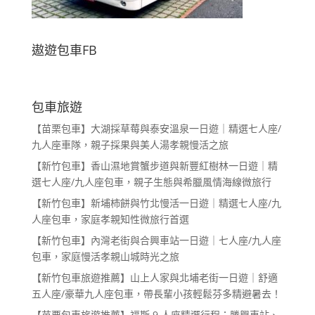
遨遊包車FB
包車旅遊
【苗栗包車】大湖採草莓與泰安溫泉一日遊｜精選七人座/
九人座車隊，親子採果與美人湯孝親慢活之旅
【新竹包車】香山濕地賞蟹步道與新豐紅樹林一日遊｜精
選七人座/九人座包車，親子生態與希臘風情海線微旅行
【新竹包車】新埔柿餅與竹北慢活一日遊｜精選七人座/九
人座包車，家庭孝親知性微旅行首選
【新竹包車】內灣老街與合興車站一日遊｜七人座/九人座
包車，家庭慢活孝親山城時光之旅
【新竹包車旅遊推薦】山上人家與北埔老街一日遊｜舒適
五人座/豪華九人座包車，帶長輩小孩輕鬆芬多精避暑去！
【苗栗包車旅遊推薦】福斯 9 人座精選行程：勝興車站、