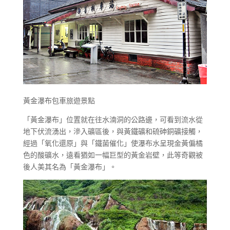
黃金瀑布包車旅遊景點
「黃金瀑布」位置就在往水湳洞的公路邊，可看到流水從
地下伏流湧出，滲入礦區後，與黃鐵礦和硫砷銅礦接觸，
經過「氧化還原」與「鐵菌催化」使瀑布水呈現金黃偏橘
色的酸礦水，遠看猶如一幅巨型的黃金岩壁，此等奇觀被
後人美其名為「黃金瀑布」。