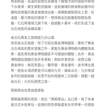
地表較遠，高溫的岩漿在岩層底下緩慢冷卻的過程中將地
下水煮沸，產生熱對流循環，這些循環的熱液將岩層中的
礦物及微量的黃金慢慢溶出後，順著斷層裂隙往上冒，在
溫度、壓力降低的環境下，使得黃金在斷層裂隙間及煤
層、化石等環境沉澱下來，經過數十萬年，終於形成了金
瓜石地區的金礦岩層。
金瓜石黃金之旅順遊九份山城
來到金瓜石旅遊，除了可前往黃金博物園區，實地了解金
瓜石地區的歷史發展之外，更能在黃金博物館內體驗淘金
樂，是民眾到黃金博物園區不可錯過的體驗；此外，黃金
博物園區周圍也有許多景點，例如祈堂老街、地質公園、
黃金神社、無耳茶壺山、戰俘營、黃金瀑布、金字碑古道
等，經由水湳洞更是可以通往九份，讓金瓜石、九份串成
系列的旅遊絡線，民眾不妨利用週休二日假期，規劃一趟
金瓜石、九份玩透透之旅。
菁桐車站包車旅遊景點
菁桐最熱鬧的老街，就在「菁桐車站」出口旁，除了本身
是日式木造車站，這裡的特色景點還有全世界唯一天燈造