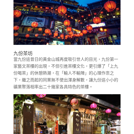
九份茶坊
當九份這昔日的黃金山城再度吸引世人的目光，九份第一
家藝文茶樓的出現，不但引進茶樓文化，更引爆了「上九
份喝茶」的休憩熱潮，在「輸人不輸陣」的心理作祟之
下，繼之而起的同業無不使出渾身解數，讓九份這小小的
礦業聚落相率出二十幾家各具特色的茶樓。