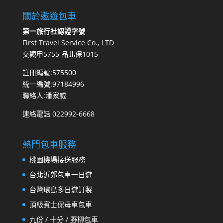
關於遨遊包車
第一旅行社認證字號
First Travel Service Co., LTD
交觀甲5755 品北保1015
註冊編號:575500
統一編號:97184996
聯絡人:潘家威
連絡電話 022992-6668
熱門包車服務
桃園機場接送服務
台北近郊包車一日遊
台灣環島多日遊訂製
頂級賓士保母車包車
九份 / 十分 / 野柳包車