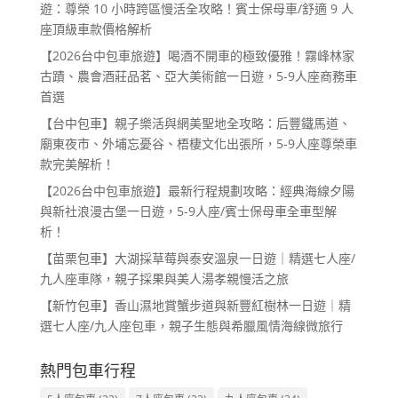
遊：尊榮 10 小時跨區慢活全攻略！賓士保母車/舒適 9 人
座頂級車款價格解析
【2026台中包車旅遊】喝酒不開車的極致優雅！霧峰林家
古蹟、農會酒莊品茗、亞大美術館一日遊，5-9人座商務車
首選
【台中包車】親子樂活與網美聖地全攻略：后豐鐵馬道、
廟東夜市、外埔忘憂谷、梧棲文化出張所，5-9人座尊榮車
款完美解析！
【2026台中包車旅遊】最新行程規劃攻略：經典海線夕陽
與新社浪漫古堡一日遊，5-9人座/賓士保母車全車型解
析！
【苗栗包車】大湖採草莓與泰安溫泉一日遊｜精選七人座/
九人座車隊，親子採果與美人湯孝親慢活之旅
【新竹包車】香山濕地賞蟹步道與新豐紅樹林一日遊｜精
選七人座/九人座包車，親子生態與希臘風情海線微旅行
熱門包車行程