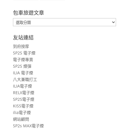
包車旅遊文章
包
車
旅
友站連結
遊
到府按摩
文
SP2S 電子煙
章
電子煙專賣
SP2S 煙彈
ILIA 電子煙
八大兼職打工
ILIA電子煙
RELX電子煙
SP2S電子煙
KISS電子煙
ilia電子煙
網站顧問
SP2s MAX電子煙