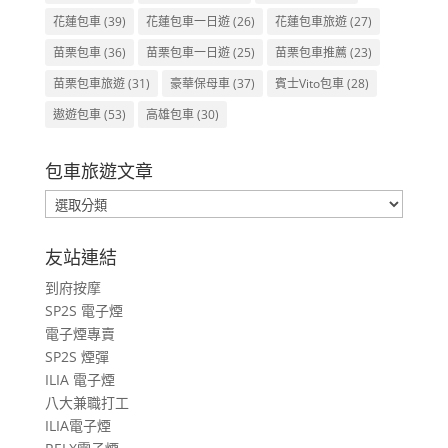
花蓮包車
(39)
花蓮包車一日遊
(26)
花蓮包車旅遊
(27)
苗栗包車
(36)
苗栗包車一日遊
(25)
苗栗包車推薦
(23)
苗栗包車旅遊
(31)
豪華保母車
(37)
賓士Vito包車
(28)
遨遊包車
(53)
高雄包車
(30)
包車旅遊文章
包
車
旅
友站連結
遊
到府按摩
文
SP2S 電子煙
章
電子煙專賣
SP2S 煙彈
ILIA 電子煙
八大兼職打工
ILIA電子煙