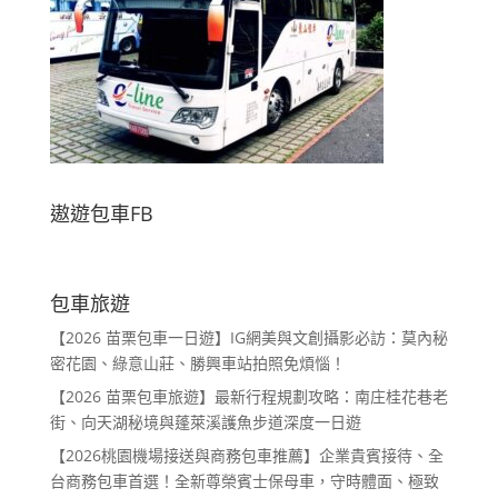
遨遊包車FB
包車旅遊
【2026 苗栗包車一日遊】IG網美與文創攝影必訪：莫內秘
密花園、綠意山莊、勝興車站拍照免煩惱！
【2026 苗栗包車旅遊】最新行程規劃攻略：南庄桂花巷老
街、向天湖秘境與蓬萊溪護魚步道深度一日遊
【2026桃園機場接送與商務包車推薦】企業貴賓接待、全
台商務包車首選！全新尊榮賓士保母車，守時體面、極致