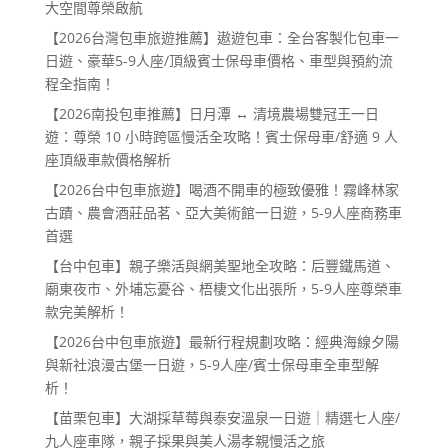
大空間尊榮啟航
【2026台灣包車旅遊推薦】遨遊包車：全台客製化包車一
日遊、豪華5-9人座/頂級賓士保母車價格、車型與預約流
程全指南！
【2026南投包車推薦】日月潭 ↔ 清境農場雙冠王一日
遊：尊榮 10 小時跨區慢活全攻略！賓士保母車/舒適 9 人
座頂級車款價格解析
【2026台中包車旅遊】喝酒不開車的極致優雅！霧峰林家
古蹟、農會酒莊品茗、亞大美術館一日遊，5-9人座商務車
首選
【台中包車】親子樂活與網美聖地全攻略：后豐鐵馬道、
廟東夜市、外埔忘憂谷、梧棲文化出張所，5-9人座尊榮車
款完美解析！
【2026台中包車旅遊】最新行程規劃攻略：經典海線夕陽
與新社浪漫古堡一日遊，5-9人座/賓士保母車全車型解
析！
【苗栗包車】大湖採草莓與泰安溫泉一日遊｜精選七人座/
九人座車隊，親子採果與美人湯孝親慢活之旅