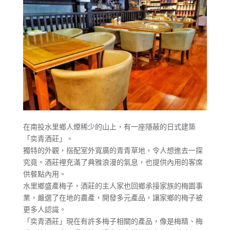
在南投水里鄉人煙稀少的山上，有一座隱蔽的日式建築
「奕青酒莊」。
獨特的外觀，搭配室外寬廣的青青草地，令人想進去一探
究竟。酒莊裡充滿了典雅浪漫的氣息，也提供內用的客席
供餐點內用。
水里鄉盛產梅子，酒莊的主人家也回鄉承接家族的梅園事
業，嚴選了在地的農產，開發多元產品，讓家鄉的梅子被
更多人認識。
「奕青酒莊」現在有許多梅子相關的產品，像是梅精、梅