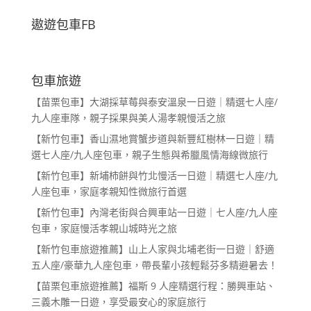
遨遊包車FB
包車旅遊
【苗栗包車】大湖採草莓與泰安溫泉一日遊｜精選七人座/
九人座車隊，親子採果與美人湯孝親慢活之旅
【新竹包車】香山濕地賞蟹步道與新豐紅樹林一日遊｜精
選七人座/九人座包車，親子生態與希臘風情海線微旅行
【新竹包車】新埔柿餅與竹北慢活一日遊｜精選七人座/九
人座包車，家庭孝親知性微旅行首選
【新竹包車】內灣老街與合興車站一日遊｜七人座/九人座
包車，家庭慢活孝親山城時光之旅
【新竹包車旅遊推薦】山上人家與北埔老街一日遊｜舒適
五人座/豪華九人座包車，帶長輩小孩輕鬆芬多精避暑去！
【苗栗包車旅遊推薦】福斯 9 人座精選行程：勝興車站、
三義木雕一日遊，享受最安心的家庭旅行