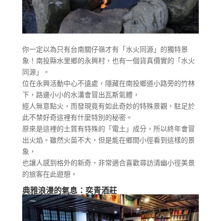
你一定以為只有台南關仔嶺才有「水火同源」的獨特景
象！南投縣水里鄉的永興村，也有一個貨真價實的「水火
同源」。
位在永興活動中心不遠處，隱藏在南投鄉道小路旁的竹林
下，路邊小小的水溝會冒出瓦斯氣體，
經人無意點火，而發現竟有如此奇妙的特殊景觀，駐足於
此不禁好奇這裡有什麼特別的秘密。
原來是這裡的土質有特殊的「電土」成分，所以終年會冒
出火焰。雖然火苗不大，但是能在鄉間小徑看到這樣的景
象，
也讓人感到格外的新奇，非常適合喜歡尋訪清幽小徑美景
的旅客在此遊憩。
典雅浪漫的氣息：奕青酒莊