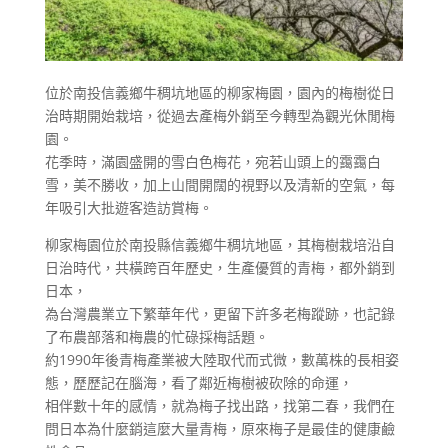
位於南投信義鄉牛稠坑地區的柳家梅園，園內的梅樹從日
治時期開始栽培，從過去產梅外銷至今轉型為觀光休閒梅
園。
花季時，滿園盛開的雪白色梅花，宛若山頭上的靄靄白
雪，美不勝收，加上山間開闊的視野以及清新的空氣，每
年吸引大批遊客造訪賞梅。
柳家梅園位於南投縣信義鄉牛稠坑地區，其梅樹栽培沿自
日治時代，共橫跨百年歷史，生產優質的青梅，都外銷到
日本，
為台灣農業立下繁華年代，更留下許多老梅蹤跡，也記錄
了布農部落和梅農的忙碌採梅話題。
約1990年後青梅產業被大陸取代而式微，數萬株的長相姿
態，歷歷記在腦海，看了鄰近梅樹被砍除的命運，
相伴數十年的感情，就為梅子找出路，找第二春，我們在
問日本為什麼銷這麼大量青梅，原來梅子是最佳的健康鹼