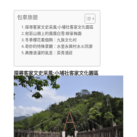
包車旅遊
探尋客家文史采風:小埔社客家文化園區
宛若山頭上的靄靄白雪:柳家梅園
冬季櫻花看個夠：九族文化村
奇妙的特殊景觀：水里永興村水火同源
典雅浪漫的氣息：奕青酒莊
探尋客家文史采風:小埔社客家文化園區