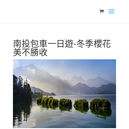
南投包車一日遊-冬季櫻花
美不勝收