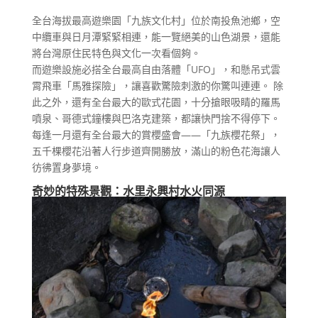
全台海拔最高遊樂園「九族文化村」位於南投魚池鄉，空
中纜車與日月潭緊緊相連，能一覽絕美的山色湖景，還能
將台灣原住民特色與文化一次看個夠。
而遊樂設施必搭全台最高自由落體「UFO」，和懸吊式雲
霄飛車「馬雅探險」，讓喜歡驚險刺激的你驚叫連連。 除
此之外，還有全台最大的歐式花園，十分搶眼吸睛的羅馬
噴泉、哥德式鐘樓與巴洛克建築，都讓快門捨不得停下。
每逢一月還有全台最大的賞櫻盛會——「九族櫻花祭」，
五千棵櫻花沿著人行步道齊開勝放，滿山的粉色花海讓人
彷彿置身夢境。
奇妙的特殊景觀：水里永興村水火同源