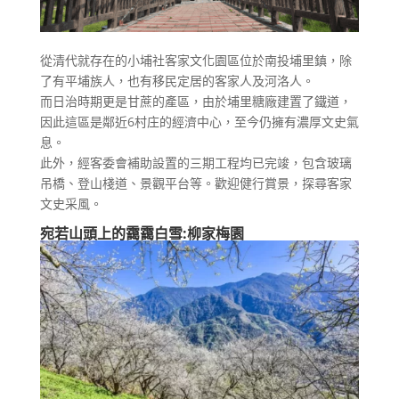
從清代就存在的小埔社客家文化園區位於南投埔里鎮，除
了有平埔族人，也有移民定居的客家人及河洛人。
而日治時期更是甘蔗的產區，由於埔里糖廠建置了鐵道，
因此這區是鄰近6村庄的經濟中心，至今仍擁有濃厚文史氣
息。
此外，經客委會補助設置的三期工程均已完竣，包含玻璃
吊橋、登山棧道、景觀平台等。歡迎健行賞景，探尋客家
文史采風。
宛若山頭上的靄靄白雪:柳家梅園