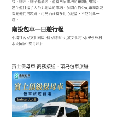
醋、梅酒、梅子醬油等，還有自家烘培的布朗尼甜點。
甚至還打進了大台北地區的市場，多間百貨公司專櫃都能
看見他們的蹤跡，可見酒莊有多用心經營，不妨到此一
遊。
南投包車一日遊行程
小埔社客家文化園區>柳家梅園>九族文化村>水里永興村
水火同源>奕青酒莊
賓士保母車-商務接送、環島包車旅遊