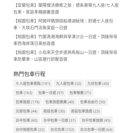
【宜蘭包車】蘭陽慢活療癒之旅｜德系豪華九人座/七人座
包車，家庭孝親避暑首選
【桃園包車】阿姆坪碼頭搭船環湖秘境｜舒適七人座包
車，大啖石門活魚家庭一日遊
【桃園包車】竹圍漁港海鮮與草漯沙丘一日遊，頂級保母
車西海岸落日美拍首選
【桃園包車】小烏來天空步道與角板山一日遊，頂級保母
車防暈車、山區健行舒壓首選
熱門包車行程
七人座包車景點
(191)
九人座包車
(32)
九份包車
(43)
包車
(163)
包車一日遊
(57)
包車推薦
(71)
包車旅遊
(179)
包車旅遊推薦
(40)
包車自由行
(50)
北部包車
(44)
南投包車
(30)
南投包車旅遊
(23)
台中包車
(60)
台中包車一日遊
(31)
台中包車旅遊
(45)
台中旅遊包車
(22)
台北包車
(152)
台北包車一日遊
(64)