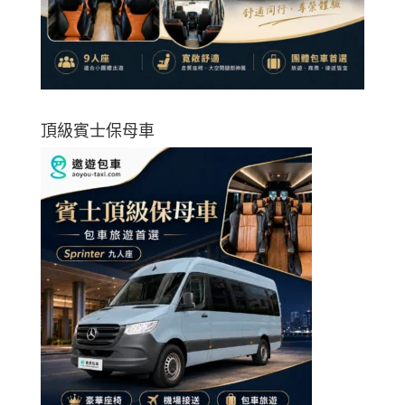
頂級賓士保母車