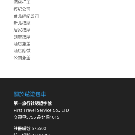
酒店打工
經紀公司
台北經紀公司
新北按摩
居家按摩
到府按摩
酒店兼差
酒店應徵
公關兼差
關於遨遊包車
第一旅行社認證字號
First Travel Service Co., LTD
交觀甲5755 品北保1015
註冊編號:575500