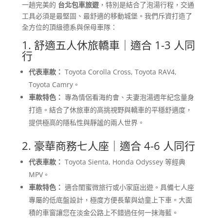
一趟完美的
台北包車旅遊
，特別是結合了泡湯行程，交通
工具必須是最堅固、最舒適的移動城堡。我們斥資打造了
全方位的頂級德系與保母車隊：
1. 舒適五人休旅轎車｜適合 1-3 人同
行
代表車款：
Toyota Corolla Cross, Toyota RAV4,
Toyota Camry。
車款特色：
專為情侶看海約會、夫妻泡湯週年紀念量身
打造。結合了休旅車的高挑視野與轎車的平穩舒適度，
提供極高的隱私性與靜謐的兩人世界。
2. 豪華商務七人座｜適合 4-6 人同行
代表車款：
Toyota Sienta, Honda Odyssey 等經典
MPV。
車款特色：
適合閨蜜微旅行或小家庭出遊。具備七人座
專屬的低底盤設計，極度方便長輩與幼童上下車。大面
積的車窗讓您在淡金公路上不錯過任何一抹海藍。