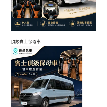
頂級賓士保母車