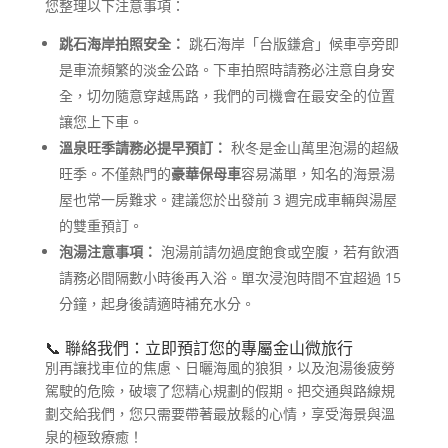
您整理以下注意事項：
跳石海岸拍照安全：
跳石海岸「台版鎌倉」候車亭旁即
是車流頻繁的淡金公路。下車拍照時請務必注意自身安
全，切勿隨意穿越馬路，我們的司機會在最安全的位置
讓您上下車。
溫泉旺季請務必提早預訂：
秋冬是金山萬里泡湯的超級
旺季。不僅熱門的
豪華保母車
容易滿單，知名的海景湯
屋也常一房難求。建議您於出發前 3 週完成車輛與湯屋
的雙重預訂。
泡湯注意事項：
泡湯前請勿過度飽食或空腹，若有飲酒
請務必間隔數小時後再入浴。單次浸泡時間不宜超過 15
分鐘，起身後請適時補充水分。
📞 聯絡我們：立即預訂您的專屬金山微旅行
別再讓找車位的焦慮、日曬海風的狼狽，以及泡湯後疲勞
駕駛的危險，破壞了您精心規劃的假期。把交通與路線規
劃交給我們，您只需要帶著最放鬆的心情，享受海景與溫
泉的極致療癒！