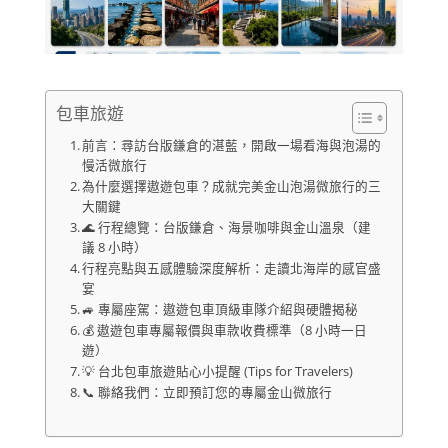
包車旅遊
前言：尋訪台版鎌倉的湛藍，開啟一場看海與泡湯的
慢活微旅行
為什麼選擇遨遊包車？成就完美金山泡湯微旅行的三
大關鍵
🌊 行程總覽：台版鎌倉、海景咖啡與金山溫泉（建
議 8 小時）
行程亮點與五感體驗深度解析：走讀北海岸的感官盛
宴
🚙 專屬座駕：遨遊包車頂級車隊介紹與硬體揭秘
💰 遨遊包車專屬報價與車款收費標準（8 小時一日
遊）
💡 台北包車旅遊貼心小提醒 (Tips for Travelers)
📞 聯絡我們：立即預訂您的專屬金山微旅行