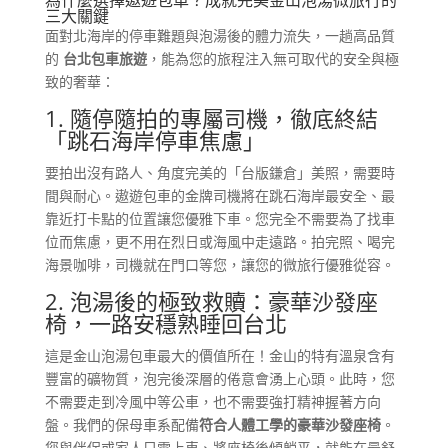
為什麼選擇遨遊包車？成就完美金山泡湯微旅行的
三大關鍵
面對北海岸的停車難題與泡湯後的體力流失，一趟高品質
的
台北包車旅遊
，能為您的旅程注入無可取代的安全與極
致的奢華：
1. 隨停隨拍的專屬司機，徹底終結
「跳石海岸停車焦慮」
要拍出沒有路人、角度完美的「台版鎌倉」美照，需要時
間與耐心。遨遊包車的金牌司機將在跳石海岸最安全、最
靠近打卡點的位置讓您優雅下車。您完全不需要為了找車
位而焦慮，更不用在烈日或海風中走遠路。拍完照、喝完
海景咖啡，司機就在門口等您，讓您的微旅行優雅從容。
2. 泡湯後的極致救贖：豪華沙發座
椅，一路安穩熟睡回台北
這是金山泡湯包車最大的價值所在！金山的特有溫泉含有
豐富的礦物質，泡完後深層的倦意會湧上心頭。此時，您
不需要走到冷風中等公車，也不需要強打精神握著方向
盤。我們的保母車系配備
符合人體工學的豪華沙發座椅
。
您與伴侶或家人只需上車、將座椅後傾躺平，就能在最舒