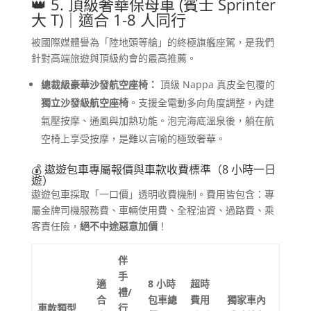
👑 5. 頂級奢華保母車 (賓士 Sprinter
大 T)｜適合 1-8 人同行
被國際媒體譽為「陸地頭等艙」的終極旗艦座駕，是我們
針對高端旅遊與頂級約會的最高推薦。
總裁級豪華沙發航空座椅：
頂級 Nappa 真皮全包覆的
獨立沙發級航空座椅
。支援全電動多向角度調整，內建
氣壓按摩、通風與加熱功能。泡完海底溫泉後，躺在航
空椅上享受按摩，是難以言喻的極致奢華。
💰 遨遊包車專屬報價與車款收費標準（8 小時一日
遊）
遨遊包車採取「一口價」透明收費機制。費用皆包含：專
屬金牌司機服務費、車輛使用費、全程油資、過路費、乘
客責任險，
絕不中途惡意加價
！
伴
手
適
8 小時
超時
禮/
合
包車總
費用
獨家車內
車款類型
行