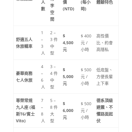
人
價
(每小
體驗特色
李
數
(NTD)
時)
空
間
1
2 –
$
$ 400
高性價
舒適五人
–
3 件
4,500
元 /
比、約會
休旅轎車
3
中
元
小時
高隱私
人
型
4
3 –
$
$ 500
低底盤、
豪華商務
–
4 件
5,000
元 /
方便長輩
七人休旅
6
中
元
小時
上下車
人
型
尊榮常規
7
5 –
德系頂級
$
$ 500
九人座 (福
–
8 件
避震、不
6,000
元 /
斯T6/賓士
8
大
懼路面起
元
小時
Vito)
人
型
伏