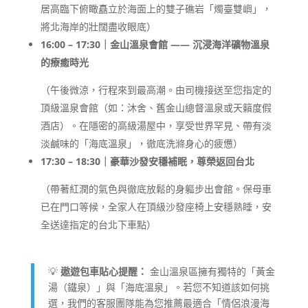
居高臨下俯瞰矗立於海面上的雙子礁岩「燭臺雙嶼」，
將北海岸的壯闊盡收眼底）
16:00 – 17:30｜金山溫泉會館 —— 沉浸海洋礦物溫泉
的療癒時光
（午後微涼，行程來到最高潮。由司機接送至您指定的
頂級溫泉會館（如：沐舍、舊金山總督溫泉或天籟度假
酒店）。在隱密的高級湯屋中，享受世界罕見、帶有淡
淡鹹味的「海底溫泉」，徹底洗滌身心的疲憊）
17:30 – 18:30｜豪華沙發安穩補眠，尊榮返回台北
（帶著紅潤的氣色與徹底放鬆的身軀步出會館。保母車
已在門口等候，全家人在頂級沙發座椅上安穩熟睡，安
全送達指定的台北下車點）
💡
遨遊包車貼心提醒：
金山溫泉區擁有獨特的「黃金
湯（鐵泉）」與「海底溫泉」。若您不知道該如何挑
選，我們的客服團隊能為您推薦最適合「情侶浪漫海