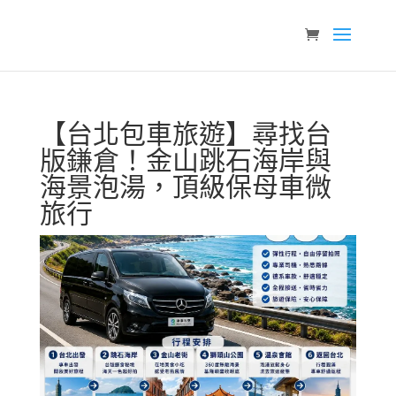
【台北包車旅遊】尋找台
版鎌倉！金山跳石海岸與
海景泡湯，頂級保母車微
旅行