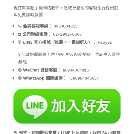
現在就拿起手機聯絡我們，獲取專屬您的客製化行程規劃
與免費即時報價：
📞
金牌客服專線：
0934004815
☎️
公司聯絡電話：
02-2992-6668
💬
LINE 官方帳號（推薦，一鍵加好友）：
@aoyou
(👉 請點擊網頁上的 LINE 加入好友按鈕，立即專人為您
服務)
🟢
WeChat 微信客服：
a0934004815
🟢
WhatsApp 國際諮詢：
+886984345687
※ 預定、諮詢歡迎來電 / LINE 訊息詢問，我們 24 小時有