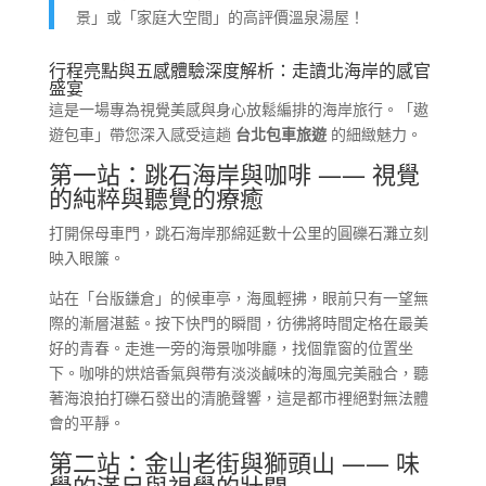
景」或「家庭大空間」的高評價溫泉湯屋！
行程亮點與五感體驗深度解析：走讀北海岸的感官
盛宴
這是一場專為視覺美感與身心放鬆編排的海岸旅行。「遨
遊包車」帶您深入感受這趟
台北包車旅遊
的細緻魅力。
第一站：跳石海岸與咖啡 —— 視覺
的純粹與聽覺的療癒
打開保母車門，跳石海岸那綿延數十公里的圓礫石灘立刻
映入眼簾。
站在「台版鎌倉」的候車亭，海風輕拂，眼前只有一望無
際的漸層湛藍。按下快門的瞬間，彷彿將時間定格在最美
好的青春。走進一旁的海景咖啡廳，找個靠窗的位置坐
下。咖啡的烘焙香氣與帶有淡淡鹹味的海風完美融合，聽
著海浪拍打礫石發出的清脆聲響，這是都市裡絕對無法體
會的平靜。
第二站：金山老街與獅頭山 —— 味