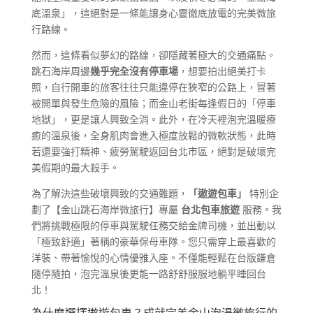
底溫泉」，這絕對是一條能讓身心靈徹底放電的完美微旅
行路線。
然而，這條看似夢幻的路線，卻隱藏著極大的交通痛點。
跳石海岸周邊
幾乎完全沒有停車場
，想要拍出絕美打卡
照，自行開車的旅客往往只能違停在狹窄的公路上，冒著
被開單與發生危險的風險；而金山老街每逢假日的「停車
地獄」，更是讓人興致全消。此外，在冷天裡泡完溫暖療
癒的溫泉後，全身肌肉會進入極度放鬆的微軟狀態，此時
若還要強打精神、疲勞駕駛返回台北市區，絕對是破壞完
美假期的最大殺手。
為了解決這些破壞興致的交通難題，
「遨遊包車」
特別企
劃了【金山跳石海岸微旅行】專屬
台北包車旅遊
服務。我
們將挑戰極限的停車與駕駛任務交給金牌司機，並出動以
「極致舒適」著稱的豪華保母車隊。您只需穿上最喜歡的
洋裝、帶著愉悅的心情優雅入座。不僅能輕鬆在台版鎌倉
隨停隨拍，泡完溫泉後更能一路舒舒服服地躺平睡回台
北！