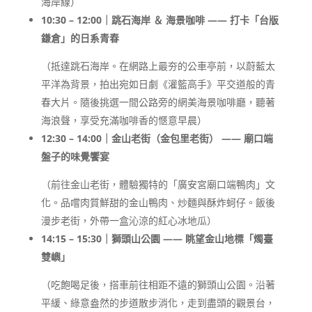
海岸線）
10:30 – 12:00｜跳石海岸 ＆ 海景咖啡 —— 打卡「台版
鎌倉」的日系青春
（抵達跳石海岸。在網路上最夯的公車亭前，以蔚藍太
平洋為背景，拍出宛如日劇《灌籃高手》平交道般的青
春大片。隨後挑選一間公路旁的網美海景咖啡廳，聽著
海浪聲，享受充滿咖啡香的愜意早晨）
12:30 – 14:00｜金山老街（金包里老街） —— 廟口端
盤子的味覺饗宴
（前往金山老街，體驗獨特的「廣安宮廟口端鴨肉」文
化。品嚐肉質鮮甜的金山鴨肉、炒麵與酥炸蚵仔。飯後
漫步老街，外帶一盒沁涼的紅心冰地瓜）
14:15 – 15:30｜獅頭山公園 —— 眺望金山地標「燭臺
雙嶼」
（吃飽喝足後，搭車前往相距不遠的獅頭山公園。沿著
平緩、綠意盎然的步道散步消化，走到盡頭的觀景台，