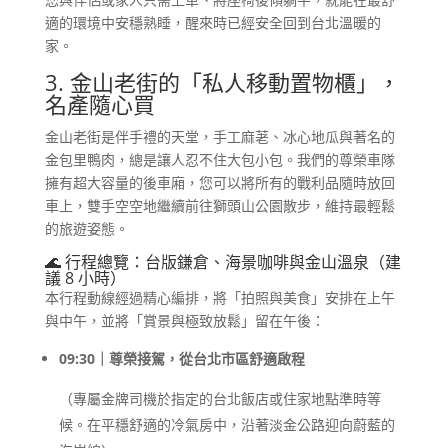
適的環境中安穩熟睡，醒來時已經安全回到台北溫暖的
家。
3. 金山老街的「私人移動置物櫃」，
名產隨心買
金山老街是伴手禮的天堂，手工麻荖、冰心地瓜與著名的
金包里鴨肉，總是讓人忍不住大包小包。我們的尊榮車隊
擁有超大容量的後車廂，您可以將所有的戰利品隨時放回
車上，雙手空空地繼續前往獅頭山公園散步，維持最輕鬆
的旅遊姿態。
🌊 行程總覽：台版鎌倉、海景咖啡與金山溫泉（建
議 8 小時）
本行程動線經過精心編排，將「拍照與美食」安排在上午
與中午，並將「賞景與極致放鬆」留在午後：
09:30｜尊榮接駕，從台北市區舒適啟程
（專屬金牌司機於指定的台北飯店或住家地點準時等
候。在平穩舒適的冷氣房中，沿著淡金公路迎向蔚藍的