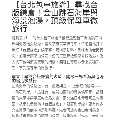
【台北包車旅遊】尋找台
版鎌倉！金山跳石海岸與
海景泡湯，頂級保母車微
旅行
規劃最 Chill 的台北包車旅遊？推薦遨遊包車金山跳石海
岸與海景泡湯路線。搭乘頂級豪華保母車，帶您輕鬆打卡
爆紅「台版鎌倉」候車亭、喝海景咖啡、品嚐金山老街鴨
肉，並漫步獅頭山公園。傍晚直達頂級溫泉會館泡湯，免
去找車位與疲勞駕駛的煩惱，回程在專屬沙發上安穩熟
睡，享受最尊榮的微旅行。
前言：尋訪台版鎌倉的湛藍，開啟一場看海與泡湯
的慢活微旅行
在北海岸的公路上，有一處近期在 IG 上爆紅的秘境——
「跳石海岸」。這裡有一座背山面海的絕美候車亭，當蔚
藍的太平洋與筆直的公路交會，那充滿日系青春氣息的畫
面，被網友們譽為「台版鎌倉」。沿著海岸線，更有許多
充滿質感的無敵海景咖啡廳。結合周邊的金山老街美食、
能眺望燭臺雙嶼的獅頭山公園，以及秋冬必備的「金山海