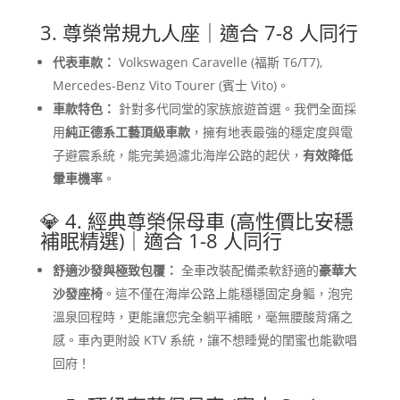
3. 尊榮常規九人座｜適合 7-8 人同行
代表車款：
Volkswagen Caravelle (福斯 T6/T7),
Mercedes-Benz Vito Tourer (賓士 Vito)。
車款特色：
針對多代同堂的家族旅遊首選。我們全面採
用
純正德系工藝頂級車款
，擁有地表最強的穩定度與電
子避震系統，能完美過濾北海岸公路的起伏，
有效降低
暈車機率
。
💎 4. 經典尊榮保母車 (高性價比安穩
補眠精選)｜適合 1-8 人同行
舒適沙發與極致包覆：
全車改裝配備柔軟舒適的
豪華大
沙發座椅
。這不僅在海岸公路上能穩穩固定身軀，泡完
溫泉回程時，更能讓您完全躺平補眠，毫無腰酸背痛之
感。車內更附設 KTV 系統，讓不想睡覺的閨蜜也能歡唱
回府！