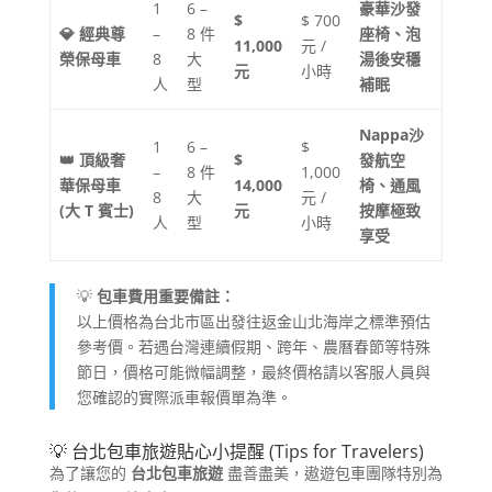
1
6 –
豪華沙發
$
$ 700
💎 經典尊
–
8 件
座椅、泡
11,000
元 /
榮保母車
8
大
湯後安穩
元
小時
人
型
補眠
Nappa沙
1
6 –
$
👑 頂級奢
$
發航空
–
8 件
1,000
華保母車
14,000
椅、通風
8
大
元 /
(大 T 賓士)
元
按摩極致
人
型
小時
享受
💡
包車費用重要備註：
以上價格為台北市區出發往返金山北海岸之標準預估
參考價。若遇台灣連續假期、跨年、農曆春節等特殊
節日，價格可能微幅調整，最終價格請以客服人員與
您確認的實際派車報價單為準。
💡 台北包車旅遊貼心小提醒 (Tips for Travelers)
為了讓您的
台北包車旅遊
盡善盡美，遨遊包車團隊特別為