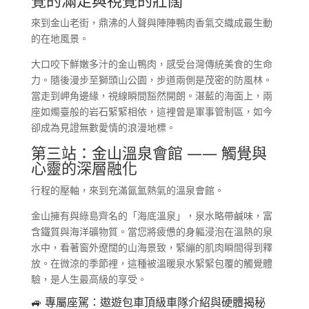
覺的滿足與視覺的壯闊
來到金山老街，鼎沸的人聲與陣陣鴨肉香氣交織成最生動
的在地風景。
大口咬下鮮嫩多汁的金山鴨肉，感受台灣傳統美食的生命
力。隨後漫步至獅頭山公園，步道兩側是茂密的防風林。
當走到岬角邊緣，視線瞬間豁然開朗。湛藍的海面上，兩
座如燭臺般的岩石緊緊相依，這裡曾是軍事管制區，如今
卻成為見證無數愛情的浪漫地標。
第三站：金山溫泉會館 —— 觸覺與
心靈的深層融化
行程的壓軸，來到充滿氤氳熱氣的溫泉會館。
金山擁有與綠島齊名的「海底溫泉」，泉水略帶鹹味，富
含鐵質與海洋礦物質。當您將疲憊的身軀浸泡在溫熱的泉
水中，看著窗外遼闊的山海景致，緊繃的肌肉瞬間得到釋
放。在微涼的季節裡，這種被溫暖泉水緊緊包覆的觸覺體
驗，是人生最高級的享受。
🚙 專屬座駕：遨遊包車頂級車隊介紹與硬體揭秘