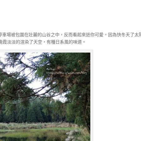
的停車場被包圍在壯麗的山谷之中，反而看起來迷你可愛。因為快冬天了太
晚霞淡淡的渲染了天空，有種日系風的味道。