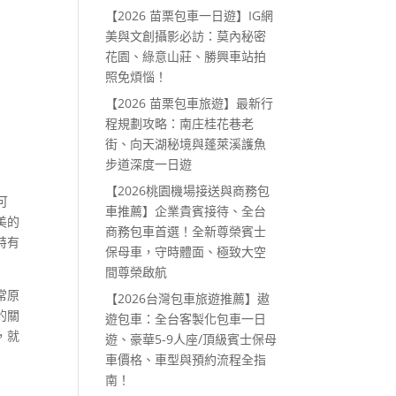
【2026 苗栗包車一日遊】IG網
美與文創攝影必訪：莫內秘密
花園、綠意山莊、勝興車站拍
照免煩惱！
【2026 苗栗包車旅遊】最新行
程規劃攻略：南庄桂花巷老
街、向天湖秘境與蓬萊溪護魚
步道深度一日遊
【2026桃園機場接送與商務包
可
車推薦】企業貴賓接待、全台
美的
商務包車首選！全新尊榮賓士
特有
保母車，守時體面、極致大空
間尊榮啟航
常原
【2026台灣包車旅遊推薦】遨
的關
遊包車：全台客製化包車一日
，就
遊、豪華5-9人座/頂級賓士保母
車價格、車型與預約流程全指
南！