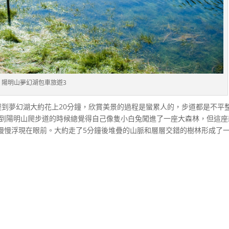
陽明山夢幻湖包車旅遊3
爬到夢幻湖大約花上20分鐘，欣賞美景的過程是蠻累人的，步道都是不平
次到陽明山爬步道的時候總覺得自己像隻小白兔闖進了一座大森林，但這座
慢慢浮現在眼前。大約走了5分鐘後堆疊的山脈和層層交錯的樹林形成了