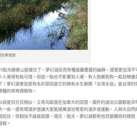
湖包車旅遊
.5點光線被山脈擋住了，夢幻湖反而有種遠離塵囂的幽靜，感覺更加深不
少人覺得有點可惜，但這一點也不影響到人潮，有人抱著狗狗一起目睹優
了！夢幻湖會這麼有名的原因是它的稀有水生蕨類「台灣水韭」是台灣的
絕種的保育類植物。
以說是百分百相似，立馬勾起我在加拿大的回憶，國外的湖泊公園都是非
大一些，還有環湖步道讓大家能繞著湖泊愜意的漫步或運動，人與大自然
間前往，但相信不論是起霧、晴天、陰天，夢幻湖都有他百變獨特的樣貌
發掘。