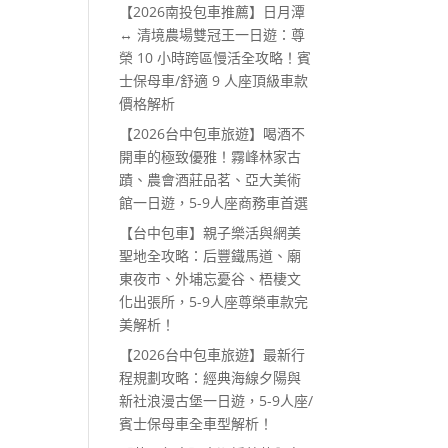
【2026南投包車推薦】日月潭
↔ 清境農場雙冠王一日遊：尊
榮 10 小時跨區慢活全攻略！賓
士保母車/舒適 9 人座頂級車款
價格解析
【2026台中包車旅遊】喝酒不
開車的極致優雅！霧峰林家古
蹟、農會酒莊品茗、亞大美術
館一日遊，5-9人座商務車首選
【台中包車】親子樂活與網美
聖地全攻略：后豐鐵馬道、廟
東夜市、外埔忘憂谷、梧棲文
化出張所，5-9人座尊榮車款完
美解析！
【2026台中包車旅遊】最新行
程規劃攻略：經典海線夕陽與
新社浪漫古堡一日遊，5-9人座/
賓士保母車全車型解析！