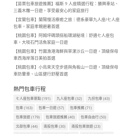
【苗栗包車旅遊推薦】福斯 9 人座精選行程：勝興車站、
三義木雕一日遊，享受最安心的家庭旅行
【宜蘭包車】蘭陽慢活療癒之旅｜德系豪華九人座/七人座
包車，家庭孝親避暑首選
【桃園包車】阿姆坪碼頭搭船環湖秘境｜舒適七人座包
車，大啖石門活魚家庭一日遊
【桃園包車】竹圍漁港海鮮與草漯沙丘一日遊，頂級保母
車西海岸落日美拍首選
【桃園包車】小烏來天空步道與角板山一日遊，頂級保母
車防暈車、山區健行舒壓首選
熱門包車行程
七人座包車景點
(191)
九人座包車
(32)
九份包車
(43)
包車
(163)
包車一日遊
(57)
包車推薦
(71)
包車旅遊
(179)
包車旅遊推薦
(40)
包車自由行
(50)
北部包車
(44)
南投包車
(30)
南投包車旅遊
(23)