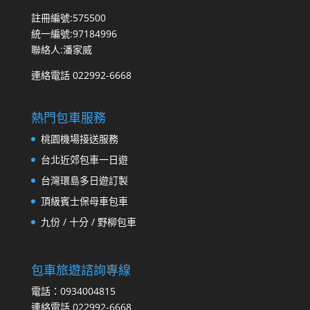
註冊編號:575500
統一編號:97184996
聯絡人:潘家威
連絡電話 022992-6668
熱門包車服務
桃園機場接送服務
台北近郊包車一日遊
台灣環島多日遊訂製
頂級賓士保母車包車
九份 / 十分 / 野柳包車
包車旅遊諮詢專線
電話：0934004815
連絡電話 022992-6668