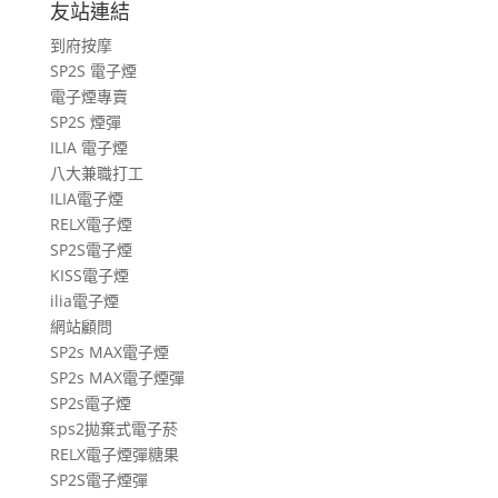
友站連結
遊
到府按摩
文
SP2S 電子煙
章
電子煙專賣
SP2S 煙彈
ILIA 電子煙
八大兼職打工
ILIA電子煙
RELX電子煙
SP2S電子煙
KISS電子煙
ilia電子煙
網站顧問
SP2s MAX電子煙
SP2s MAX電子煙彈
SP2s電子煙
sps2拋棄式電子菸
RELX電子煙彈糖果
SP2S電子煙彈