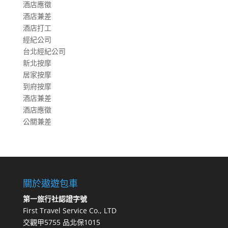
酒店應徵
酒店兼差
酒店打工
經紀公司
台北經紀公司
新北按摩
居家按摩
到府按摩
酒店兼差
酒店應徵
公關兼差
關於遨遊包車
第一旅行社認證字號
First Travel Service Co., LTD
交觀甲5755 品北保1015