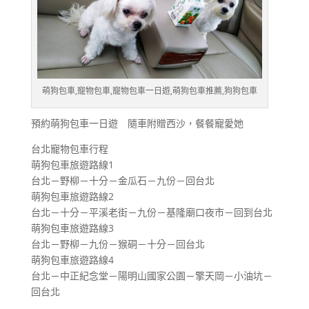
萌狗包車,寵物包車,寵物包車一日遊,萌狗包車推薦,狗狗包車
預約萌狗包車一日遊 隨車附贈西沙，餐餐寵愛她
台北寵物包車行程
萌狗包車旅遊路線1
台北－野柳－十分－金瓜石－九份－回台北
萌狗包車旅遊路線2
台北－十分－平溪老街－九份－基隆廟口夜市－回到台北
萌狗包車旅遊路線3
台北－野柳－九份－猴硐－十分－回台北
萌狗包車旅遊路線4
台北－中正紀念堂－陽明山國家公園－擎天岡－小油坑－
回台北