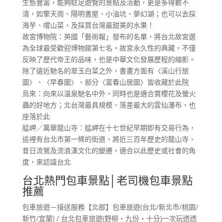
生態豐富，能夠駐足遊覽的景點及活動，更是多得數不
清，如擎天崗、陽明書屋、小油坑、夢幻湖；也可以去採
海芋、嚐山菜，及採買台灣最甜美的水果！
故宮博物院：英國「藝術報」發布的名單，將台北故宮選
為全球最受歡迎博物館第七名。故宮永久性的典藏，不僅
反映了歷代帝王的品味，也是中華文化發展歷程的縮影。
除了遠近馳名的翠玉白菜之外，書畫方面有〈溪山行旅
圖〉、〈早春圖〉、部分〈富春山居圖〉皆收藏於此院
烏來：向來以溫泉馳名中外，同時也是適合賞櫻花及螢火
蟲的好地方；北台灣最具規模、落差最大的雲仙瀑布，也
座落於此
艋岬／萬華龍山寺：艋岬在十七世紀早期即有交易行為，
這裡有台北市第一條的街道、將近三百年歷史的龍山寺、
昔日流鶯及流浪漢文化的變遷，適合以此歷史或社會的角
度，來認識台北
台北熱門包車景點│老司機包車景點
推薦
包車旅遊－接送服務【北部】包車旅遊(台北/新北市/桃園/
新竹/宜蘭) / 台北包車旅遊(野柳‧九份‧十分)一次玩透透