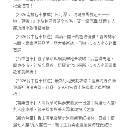
程全指南！
【2026南投包車推薦】日月潭 ↔ 清境農場雙冠王一日
遊：尊榮 10 小時跨區慢活全攻略！賓士保母車/舒適 9 人
座頂級車款價格解析
【2026台中包車旅遊】喝酒不開車的極致優雅！霧峰林家
古蹟、農會酒莊品茗、亞大美術館一日遊，5-9人座商務車
首選
【台中包車】親子樂活與網美聖地全攻略：后豐鐵馬道、
廟東夜市、外埔忘憂谷、梧棲文化出張所，5-9人座尊榮車
款完美解析！
【2026台中包車旅遊】最新行程規劃攻略：經典海線夕陽
與新社浪漫古堡一日遊，5-9人座/賓士保母車全車型解
析！
【苗栗包車】大湖採草莓與泰安溫泉一日遊｜精選七人座/
九人座車隊，親子採果與美人湯孝親慢活之旅
【新竹包車】香山濕地賞蟹步道與新豐紅樹林一日遊｜精
選七人座/九人座包車，親子生態與希臘風情海線微旅行