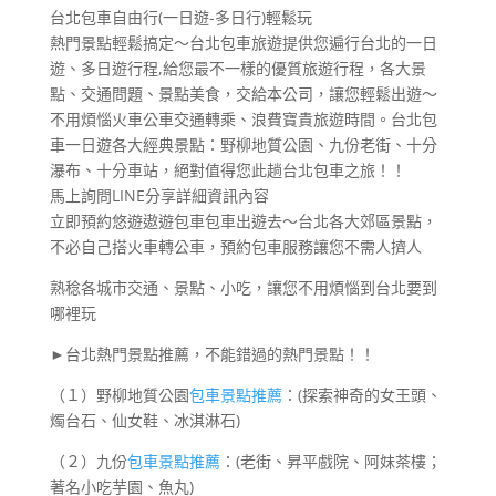
台北包車自由行(一日遊-多日行)輕鬆玩
熱門景點輕鬆搞定～台北包車旅遊提供您遍行台北的一日
遊、多日遊行程,給您最不一樣的優質旅遊行程，各大景
點、交通問題、景點美食，交給本公司，讓您輕鬆出遊～
不用煩惱火車公車交通轉乘、浪費寶貴旅遊時間。台北包
車一日遊各大經典景點：野柳地質公園、九份老街、十分
瀑布、十分車站，絕對值得您此趟台北包車之旅！！
馬上詢問LINE分享詳細資訊內容
立即預約悠遊遨遊包車包車出遊去～台北各大郊區景點，
不必自己搭火車轉公車，預約包車服務讓您不需人擠人
熟稔各城市交通、景點、小吃，讓您不用煩惱到台北要到
哪裡玩
►台北熱門景點推薦，不能錯過的熱門景點！！
（１）野柳地質公園
包車景點推薦
：(探索神奇的女王頭、
燭台石、仙女鞋、冰淇淋石)
（２）九份
包車景點推薦
：(老街、昇平戲院、阿妹茶樓；
著名小吃芋園、魚丸)