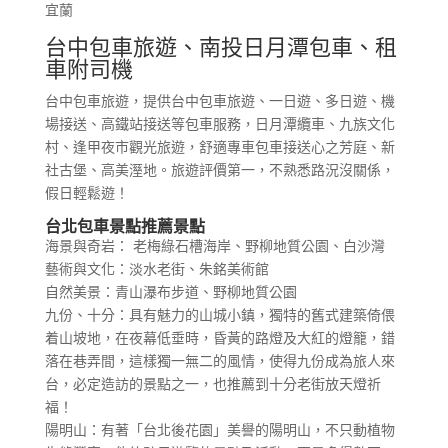
宜蘭
台中包車旅遊、南投日月潭包車、租
車附司機
台中包車旅遊，提供台中包車旅遊、一日遊、多日遊、機
場接送、高鐵站接送等包車服務，日月潭纜車、九族文化
村、逢甲夜市觀光旅遊，舒適專車包車接送心之芳庭、新
社古堡、高美溼地。旅遊評價第一，不熟悉路況沒關係，
假日輕鬆遊！
台北包車景點推薦景點
海景與奇岩： 老梅綠石槽海岸、野柳地質公園、白沙灣
藝術與文化：淡水老街、朱銘美術館
自然美景：青山瀑布步道、野柳地質公園
九份、十分：具有魅力的山城小鎮，獨特的舊式建築倚偎
着山坡地，在夜幕低垂時，昏黃的路燈及大紅的燈籠，錯
落在巷弄間，這樣獨一無二的風情，使得九份成為旅人來
台，必定造訪的景點之一，也推薦到十分老街放天燈祈
福！
陽明山：有著「台北後花園」美譽的陽明山，不只動植物