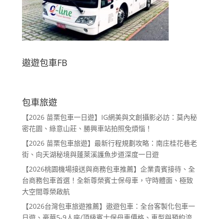
遨遊包車FB
包車旅遊
【2026 苗栗包車一日遊】IG網美與文創攝影必訪：莫內秘
密花園、綠意山莊、勝興車站拍照免煩惱！
【2026 苗栗包車旅遊】最新行程規劃攻略：南庄桂花巷老
街、向天湖秘境與蓬萊溪護魚步道深度一日遊
【2026桃園機場接送與商務包車推薦】企業貴賓接待、全
台商務包車首選！全新尊榮賓士保母車，守時體面、極致
大空間尊榮啟航
【2026台灣包車旅遊推薦】遨遊包車：全台客製化包車一
日遊、豪華5-9人座/頂級賓士保母車價格、車型與預約流