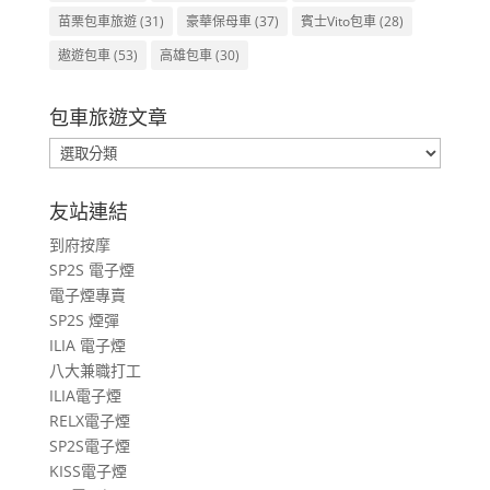
苗栗包車旅遊
(31)
豪華保母車
(37)
賓士Vito包車
(28)
遨遊包車
(53)
高雄包車
(30)
包車旅遊文章
包
車
旅
友站連結
遊
到府按摩
文
SP2S 電子煙
章
電子煙專賣
SP2S 煙彈
ILIA 電子煙
八大兼職打工
ILIA電子煙
RELX電子煙
SP2S電子煙
KISS電子煙