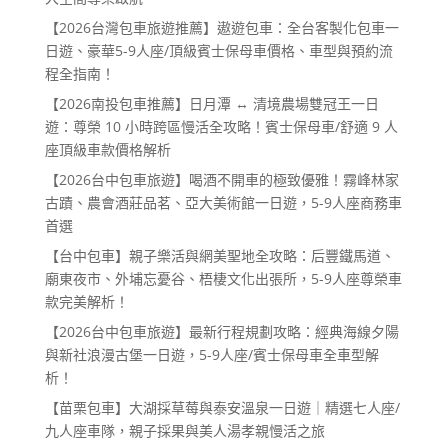
【2026台灣包車旅遊推薦】遨遊包車：全台客製化包車一
日遊、豪華5-9人座/頂級賓士保母車價格、車型與預約流
程全指南！
【2026南投包車推薦】日月潭 ↔ 清境農場雙冠王一日
遊：尊榮 10 小時跨區慢活全攻略！賓士保母車/舒適 9 人
座頂級車款價格解析
【2026台中包車旅遊】喝酒不開車的極致優雅！霧峰林家
古蹟、農會酒莊品茗、亞大美術館一日遊，5-9人座商務車
首選
【台中包車】親子樂活與網美聖地全攻略：后豐鐵馬道、
廟東夜市、外埔忘憂谷、梧棲文化出張所，5-9人座尊榮車
款完美解析！
【2026台中包車旅遊】最新行程規劃攻略：經典海線夕陽
與新社浪漫古堡一日遊，5-9人座/賓士保母車全車型解
析！
【苗栗包車】大湖採草莓與泰安溫泉一日遊｜精選七人座/
九人座車隊，親子採果與美人湯孝親慢活之旅