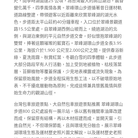
尺，雨季時湖面達25 公頃，為台灣最大的高山湖泊，晨昏
變化萬千，四季風情各異。翠峰環山步道循著昔日運材軌
道路線整建，帶領遊客以近距離來欣賞翠峰湖的湖光水
色。步道距太平山莊約40分鐘車程，入口位於翠峰景觀道
路15.5公里處，自翠峰湖西側山坡而上，繞過湖泊的北
側，與湖泊東側的平元自然步道交會，好似懷抱翠峰湖的
雙臂，捧著這顆璀璨的藍寶石。翠峰湖環山步道全長3.95
公里，海拔介於1,900 公尺至2,000公尺之間，提供春浴新
綠、夏洗雨霧、秋賞紅葉、冬觀白雪的四季體驗。此步道
大部分路段罕有人行活動，加上受到地被植物、枯枝落葉
層、苔蘚植物等覆蓋保護，少見地表裸露或流失現象。為
保留原始風貌，步道全程採用生態工法，以不破壞原始地
表、不干擾底層動物為原則，完成這條兼具懷舊風情與原
始生命力的觀湖山徑。
台灣包車旅遊景點、大自然包車旅遊景點推薦 翠峰湖環山
步道800 公尺處設有一展示站，係以舊有機關車油庫改建
而成，保留原有結構，再以木材搭建而成，並開天窗，引
進自然光，不但環保節能，且與環境充分融合。展示翠峰
湖環境生態及運材歷史照片圖文解說，以及運材歷史老照