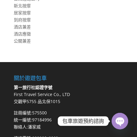
新北按摩
居家按摩
到府按摩
酒店兼差
酒店應徵
公關兼差
關於遨遊包車
第一旅行社認證字號
First Travel Service Co., LTD
交觀甲5755 品北保1015
註冊編號:575500
統一編號:97184996
包車旅遊預約諮詢
聯絡人:潘家威
Open
chaty