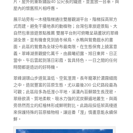
片，屋外則重新鋪設40 公尺長的鐵道，並置放一台車，與
屋內的懷舊照片相呼應。
展示站旁有一木棧階梯通往雙層觀湖平台，階梯採高架方
式而建，避免干擾地表的動植物；台灣包車旅遊景點、大
自然包車旅遊景點推薦 雙層平台則可俯瞰呈葫蘆狀的翠峰
湖全景，並有機會見到過冬候鳥、水鴨與鴛鴦戲水的畫
面。此區的鴛鴦為全球分布最南限，在生態保育上饒富意
義。翠峰湖景觀變化萬千，由晨曦初露、旭日東昇、日正
當中、午后雲起到落日彩霞，皆具特色，一日之間的任何
時間都是造訪的好時機。
翠峰湖環山步道氣溫低、空氣溼潤，長年籠罩於濃霧細雨
之中，造就豐富的苔原生態，尤以最後200 公尺路段最為
可觀；此區段多為低溼小平地，溪溝內苔蘚類生長茂密，
翠綠欲滴、質地柔軟、吸水力強的泥炭蘚遍地叢生，與兩
旁昂然而立的紅檜林形成鮮明對比。此路段採低架高棧道
來保護特殊的苔原植物相，讓這番「溼」情畫意能永續保
鮮。