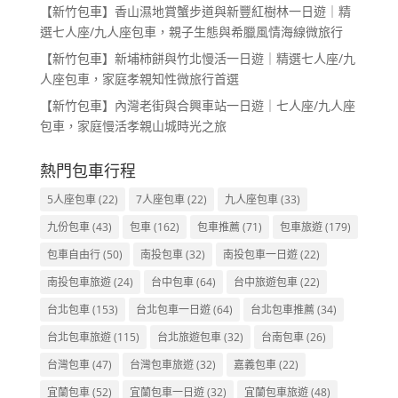
【新竹包車】香山濕地賞蟹步道與新豐紅樹林一日遊｜精
選七人座/九人座包車，親子生態與希臘風情海線微旅行
【新竹包車】新埔柿餅與竹北慢活一日遊｜精選七人座/九
人座包車，家庭孝親知性微旅行首選
【新竹包車】內灣老街與合興車站一日遊｜七人座/九人座
包車，家庭慢活孝親山城時光之旅
熱門包車行程
5人座包車
(22)
7人座包車
(22)
九人座包車
(33)
九份包車
(43)
包車
(162)
包車推薦
(71)
包車旅遊
(179)
包車自由行
(50)
南投包車
(32)
南投包車一日遊
(22)
南投包車旅遊
(24)
台中包車
(64)
台中旅遊包車
(22)
台北包車
(153)
台北包車一日遊
(64)
台北包車推薦
(34)
台北包車旅遊
(115)
台北旅遊包車
(32)
台南包車
(26)
台灣包車
(47)
台灣包車旅遊
(32)
嘉義包車
(22)
宜蘭包車
(52)
宜蘭包車一日遊
(32)
宜蘭包車旅遊
(48)