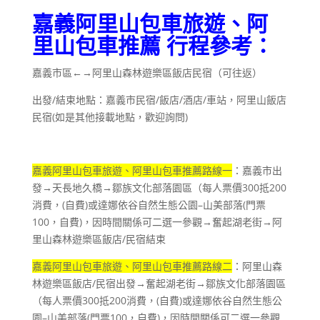
嘉義阿里山包車旅遊、阿
里山包車推薦 行程參考：
嘉義市區←→阿里山森林遊樂區飯店民宿（可往返）
/
/
/
/
出發
結束地點：嘉義市民宿
飯店
酒店
車站，阿里山飯店
(
)
民宿
如是其他接載地點，歡迎詢問
嘉義阿里山包車旅遊、阿里山包車推薦路線一
：嘉義市出
300
200
發→天長地久橋→鄒族文化部落園區（每人票價
抵
(
)
–
(
消費，
自費
或達娜依谷自然生態公園
山美部落
門票
100
)
，自費
，因時間關係可二選一參觀→奮起湖老街→阿
/
里山森林遊樂區飯店
民宿結束
嘉義阿里山包車旅遊、阿里山包車推薦路線二
：阿里山森
/
林遊樂區飯店
民宿出發→奮起湖老街→鄒族文化部落園區
300
200
(
)
（每人票價
抵
消費，
自費
或達娜依谷自然生態公
–
(
100
)
園
山美部落
門票
，自費
，因時間關係可二選一參觀