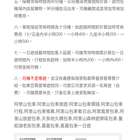
五，接機等候時間為
90
分鐘，以班機落地後開始計算，請勿在
機場內逗留購物，
90
分鐘如沒出來，司機離開或是增加等候加
時費用。
六，單程接送等候時間為十分鐘，如超過時間即計算加時等候
費用（七
/
五座內半小時
200
，一小時
400
，九座半小時
250
，一
小時
500
。
七，一日遊接載時間如客人延遲，司機等待時間需計算在一日
遊時間內，行程如有超時，加時半小時內
200
，一小時內
400
，
付現金給司機。
八．
司機不是導遊
，並沒有義務每個景點都帶著旅客導覽介
紹，如果您需要導遊陪同，可跟公司要求另請一名導遊（自
費），司機需要休息，只會在車上做景點解說。
阿里山包車,阿里山包車旅遊,阿里山包車價錢,阿里山包車
行程,阿里山包車推薦,阿里山包車看日出,阿里風景包車,阿
里山旅遊包車,天長地久橋包車,阿里山森林遊樂區包車,奮
起湖老街包車,嘉義包車,嘉義包車一日遊