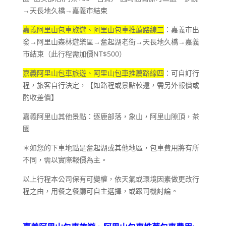
→天長地久橋→嘉義市結束
嘉義阿里山包車旅遊、阿里山包車推薦路線三
：嘉義市出
發→阿里山森林遊樂區→奮起湖老街→天長地久橋→嘉義
NT$500
市結束（此行程需加價
）
嘉義阿里山包車旅遊、阿里山包車推薦路線四
：可自訂行
程，旅客自行決定，【如路程或景點較遠，需另外報價或
酌收差價】
嘉義阿里山其他景點：逐鹿部落，象山，阿里山隙頂，茶
園
＊如您的下車地點是奮起湖或其他地區，包車費用將有所
不同，需以實際報價為主。
以上行程本公司保有可變權，依天氣或環境因素做更改行
程之由，用餐之餐廳可自主選擇，或跟司機討論。