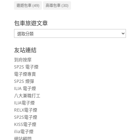
遨遊包車
(49)
高雄包車
(30)
包車旅遊文章
包
車
旅
友站連結
遊
到府按摩
文
SP2S 電子煙
章
電子煙專賣
SP2S 煙彈
ILIA 電子煙
八大兼職打工
ILIA電子煙
RELX電子煙
SP2S電子煙
KISS電子煙
ilia電子煙
網站顧問