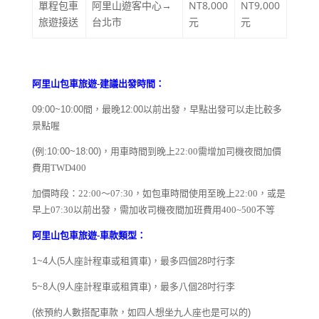
單程包車
阿里山遊客中心→
NT8,000
NT9,000
旅遊接送
台北市
元
元
阿里山包車旅遊-建議出發時間：
09:00~10:00
間，最晚
12:00
以前出發，早點出發可以走比較多
景點喔
(
例
:10:00~18:00)，
用車時間到晚上22:00需增加司機夜間加價
費用TWD400
加價時段：22:00～07:30，如包車時間使用至晚上22:00，或是
早上07:30以前出發，需加收司機夜間加班費用400~500不等
阿里山包車旅遊-車款類型：
1~4
人
(5
人座計程車或租賃車
)
，最多四個
28
吋行李
5~8
人
(9
人座計程車或租賃車
)
，最多八個
28
吋行李
(
依預約人數搭配車款，如四人想坐九人座也是可以的
)