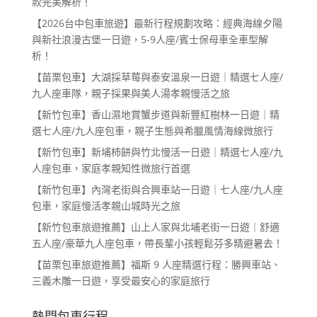
款完美解析！
【2026台中包車旅遊】最新行程規劃攻略：經典海線夕陽
與新社浪漫古堡一日遊，5-9人座/賓士保母車全車型解
析！
【苗栗包車】大湖採草莓與泰安溫泉一日遊｜精選七人座/
九人座車隊，親子採果與美人湯孝親慢活之旅
【新竹包車】香山濕地賞蟹步道與新豐紅樹林一日遊｜精
選七人座/九人座包車，親子生態與希臘風情海線微旅行
【新竹包車】新埔柿餅與竹北慢活一日遊｜精選七人座/九
人座包車，家庭孝親知性微旅行首選
【新竹包車】內灣老街與合興車站一日遊｜七人座/九人座
包車，家庭慢活孝親山城時光之旅
【新竹包車旅遊推薦】山上人家與北埔老街一日遊｜舒適
五人座/豪華九人座包車，帶長輩小孩輕鬆芬多精避暑去！
【苗栗包車旅遊推薦】福斯 9 人座精選行程：勝興車站、
三義木雕一日遊，享受最安心的家庭旅行
熱門包車行程