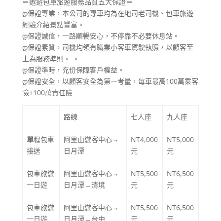
＝遨遊包車旅遊服務品質五大保證＝
დ保證專業，本公司的專車均為在地司老司機、包車旅遊
經驗介紹景點豐富。
დ保證誠信，一路順暢安心，不停靠不必要休息站。
დ保證素質，司機均領有職業小客車駕駛執照，以顧客至
上為服務準則。 。
დ保證準時，充份保障客戶權益。
დ保證安全，以顧客安全為第一考量，每車最高100萬乘客
險+100萬責任險
路線
七人座
九人座
單
程包車
阿里山遊客中心→
NT4,000
NT5,000
接送
日月潭
元
元
包車旅遊
阿里山遊客中心→
NT5,500
NT6,500
一日遊
日月潭→清境
元
元
包車旅遊
阿里山遊客中心→
NT5,500
NT6,500
一日遊
日月潭→台中
元
元