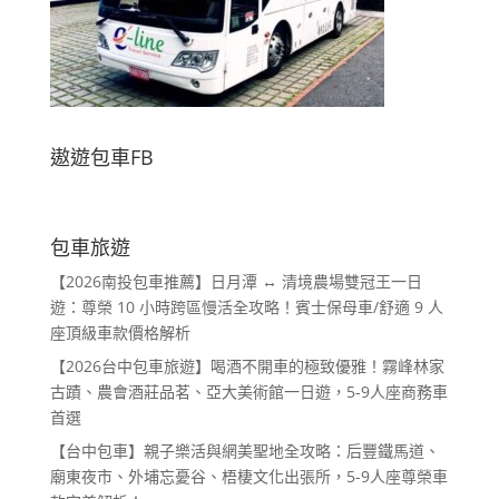
遨遊包車FB
包車旅遊
【2026南投包車推薦】日月潭 ↔ 清境農場雙冠王一日
遊：尊榮 10 小時跨區慢活全攻略！賓士保母車/舒適 9 人
座頂級車款價格解析
【2026台中包車旅遊】喝酒不開車的極致優雅！霧峰林家
古蹟、農會酒莊品茗、亞大美術館一日遊，5-9人座商務車
首選
【台中包車】親子樂活與網美聖地全攻略：后豐鐵馬道、
廟東夜市、外埔忘憂谷、梧棲文化出張所，5-9人座尊榮車