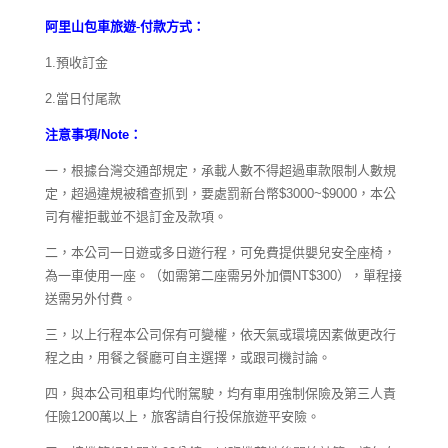
阿里山包車旅遊-付款方式：
1.
預收訂金
2.
當日付尾款
注意事項
/Note
：
一，根據台灣交通部規定，承載人數不得超過車款限制人數規
定，超過違規被稽查抓到，要處罰新台幣
$3000~$9000
，本公
司有權拒載並不退訂金及款項。
二，本公司一日遊或多日遊行程，可免費提供嬰兒安全座椅
，
為一車使用一座。（如需第二座需另外加價
NT$300
），單程接
送需另外付費。
三，以上行程本公司保有可變權，依天氣或環境因素做更改行
程之由，用餐之餐廳可自主選擇，或跟司機討論。
四，與本公司租車均代附駕駛，均有車用強制保險及第三人責
任險
1200
萬以上，旅客請自行投保旅遊平安險。