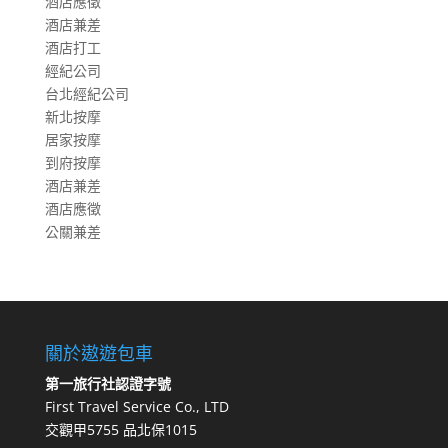
酒店應徵
酒店兼差
酒店打工
經紀公司
台北經紀公司
新北按摩
居家按摩
到府按摩
酒店兼差
酒店應徵
公關兼差
關於遨遊包車
第一旅行社認證字號
First Travel Service Co., LTD
交觀甲5755 品北保1015