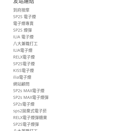
友站連結
遊
到府按摩
文
SP2S 電子煙
章
電子煙專賣
SP2S 煙彈
ILIA 電子煙
八大兼職打工
ILIA電子煙
RELX電子煙
SP2S電子煙
KISS電子煙
ilia電子煙
網站顧問
SP2s MAX電子煙
SP2s MAX電子煙彈
SP2s電子煙
sps2拋棄式電子菸
RELX電子煙彈糖果
SP2S電子煙彈
八大兼職打工