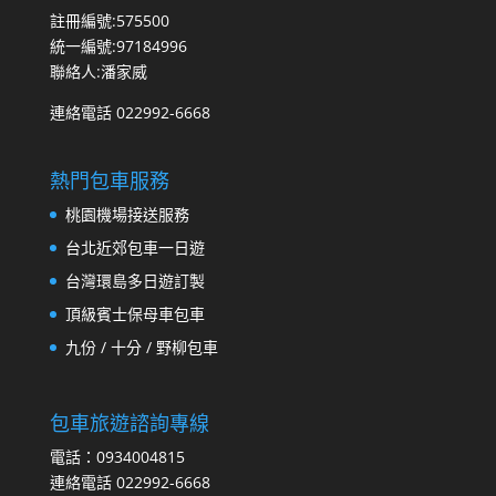
註冊編號:575500
統一編號:97184996
聯絡人:潘家威
連絡電話 022992-6668
熱門包車服務
桃園機場接送服務
台北近郊包車一日遊
台灣環島多日遊訂製
頂級賓士保母車包車
九份 / 十分 / 野柳包車
包車旅遊諮詢專線
電話：0934004815
連絡電話 022992-6668