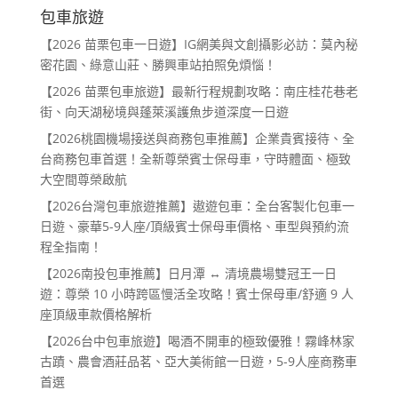
包車旅遊
【2026 苗栗包車一日遊】IG網美與文創攝影必訪：莫內秘
密花園、綠意山莊、勝興車站拍照免煩惱！
【2026 苗栗包車旅遊】最新行程規劃攻略：南庄桂花巷老
街、向天湖秘境與蓬萊溪護魚步道深度一日遊
【2026桃園機場接送與商務包車推薦】企業貴賓接待、全
台商務包車首選！全新尊榮賓士保母車，守時體面、極致
大空間尊榮啟航
【2026台灣包車旅遊推薦】遨遊包車：全台客製化包車一
日遊、豪華5-9人座/頂級賓士保母車價格、車型與預約流
程全指南！
【2026南投包車推薦】日月潭 ↔ 清境農場雙冠王一日
遊：尊榮 10 小時跨區慢活全攻略！賓士保母車/舒適 9 人
座頂級車款價格解析
【2026台中包車旅遊】喝酒不開車的極致優雅！霧峰林家
古蹟、農會酒莊品茗、亞大美術館一日遊，5-9人座商務車
首選