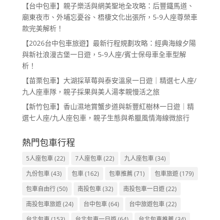
【台中包車】親子樂活與網美聖地全攻略：后豐鐵馬道、
廟東夜市、外埔忘憂谷、梧棲文化出張所，5-9人座尊榮車
款完美解析！
【2026台中包車旅遊】最新行程規劃攻略：經典海線夕陽
與新社浪漫古堡一日遊，5-9人座/賓士保母車全車型解
析！
【苗栗包車】大湖採草莓與泰安溫泉一日遊｜精選七人座/
九人座車隊，親子採果與美人湯孝親慢活之旅
【新竹包車】香山濕地賞蟹步道與新豐紅樹林一日遊｜精
選七人座/九人座包車，親子生態與希臘風情海線微旅行
熱門包車行程
5人座包車
(22)
7人座包車
(22)
九人座包車
(34)
九份包車
(43)
包車
(162)
包車推薦
(71)
包車旅遊
(179)
包車自由行
(50)
南投包車
(32)
南投包車一日遊
(22)
南投包車旅遊
(24)
台中包車
(64)
台中旅遊包車
(22)
台北包車
(153)
台北包車一日遊
(64)
台北包車推薦
(34)