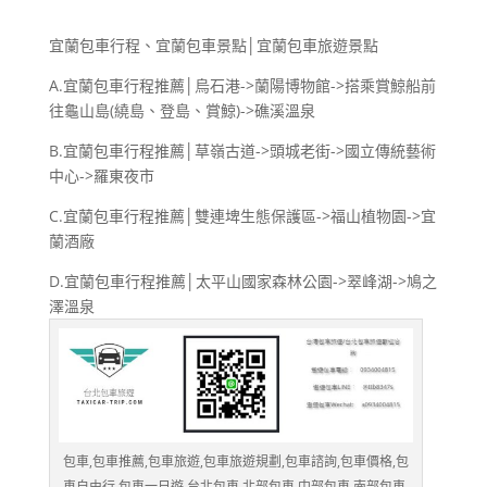
宜蘭包車行程、宜蘭包車景點│宜蘭包車旅遊景點
A.宜蘭包車行程推薦│烏石港->蘭陽博物館->搭乘賞鯨船前
往龜山島(繞島、登島、賞鯨)->礁溪溫泉
B.宜蘭包車行程推薦│草嶺古道->頭城老街->國立傳統藝術
中心->羅東夜市
C.宜蘭包車行程推薦│雙連埤生態保護區->福山植物園->宜
蘭酒廠
D.宜蘭包車行程推薦│太平山國家森林公園->翠峰湖->鳩之
澤溫泉
包車,包車推薦,包車旅遊,包車旅遊規劃,包車諮詢,包車價格,包
車自由行,包車一日遊,台北包車,北部包車,中部包車,南部包車,