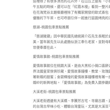
這裡除了有很多漂亮的花卉外，在山丘上還有「小
午五點的時候，還可以在「紅霞木棧」看到一整片
在花海梵谷主題餐廳裡除了有獨家開發的歐式香包
優雅的下午茶，也可呼朋引伴一起進行庭園烤肉的
慈湖–桃園包車景點推薦
「慈湖陵寢」因中華民國先總統蔣介石先生長眠於
美，當年蔣先生以此處酷似浙江奉化老家，並對母
世便奉厝在此。
愛情故事館–桃園包車景點推薦
愛情故事館位在桃園大溪，是由大黑松小倆口喜餅
界法國皇室傢俱珍藏、愛情故事鐘樓、教堂、玫瑰
著新婚的甜蜜；金碧輝煌的愛情故事鐘樓裡有著一
婚紗的新興地點。「愛情故事館」為免費入園參觀
大溪老街–桃園包車景點推薦
大溪老街週邊有大溪橋、李騰芳古宅、寺廟古蹟、
的台灣古早味小吃、體驗台灣童玩，尤其是大溪豆