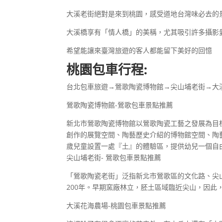
大溪老街絕對是來到桃園，感受道地台灣味必去的
大溪橋享有「情人橋」的美稱，尤其吸引許多攝影
希望能讓來臺灣旅遊的客人都能留下美好的回憶
桃園包車行程:
台北包車旅遊→鶯歌陶瓷博物館→尖山埔老街→大
鶯歌陶瓷博物館-鶯歌包車景點推薦
新北市鶯歌陶瓷博物館以鶯歌陶瓷工藝之發展為目
創作的展覽空間、陶藝歷史介紹的博物館空間、陶
歲兒童設置一處『土』的體驗區，提供幼兒一個自
尖山埔老街- 鶯歌包車景點推薦
「鶯歌陶瓷老街」泛指新北市鶯歌區的文化路、尖
200年。早期窯廠林立，胚土區域臨近尖山，因
大溪花海農場-桃園包車景點推薦