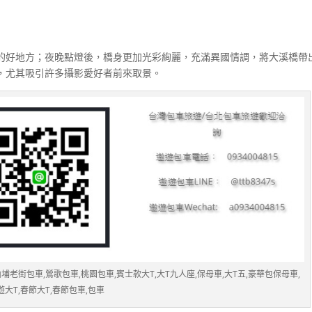
的好地方；夜晚點燈後，橋身更加光彩絢麗，充滿異國情調，將大溪橋帶
，尤其吸引許多攝影愛好者前來取景。
老街包車,鶯歌包車,桃園包車,賓士款大T,大T九人座,保母車,大T五,豪華包保母車,
遊大T,春節大T,春節包車,包車