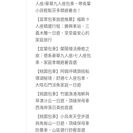
人座/豪華九人座包車，帶長輩
小孩輕鬆芬多精避暑去！
【苗栗包車旅遊推薦】福斯 9
人座精選行程：勝興車站、三
義木雕一日遊，享受最安心的
家庭旅行
【宜蘭包車】蘭陽慢活療癒之
旅｜德系豪華九人座/七人座包
車，家庭孝親避暑首選
【桃園包車】阿姆坪碼頭搭船
環湖秘境｜舒適七人座包車，
大啖石門活魚家庭一日遊
【桃園包車】竹圍漁港海鮮與
草漯沙丘一日遊，頂級保母車
西海岸落日美拍首選
【桃園包車】小烏來天空步道
與角板山一日遊，頂級保母車
防暈車、山區健行舒壓首選