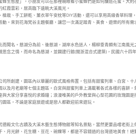
蜜蜂生態屋」，小朋友可以在那裡親眼看小蜜蜂們是如何釀造花蜜。大約
的紅霞雲彩，居高臨下遠眺大溪風光。
、植栽、手工餅乾、薰衣草午安枕等DIY活動，還可以享用高級香草料理
活動。來到花海梵谷主題餐廳，讓您一次滿足踏青、美食、遊樂的所有需
此而聞名。慈湖分為前、後慈湖，湖岸水色迷人，楊柳垂青頗有江南風光
親思念之情，而命名為慈湖，並闢建行館(閩浙混合式建築)，民國六十四
公司所創建，園區內以華麗的歐式風格佈置，包括有甜蜜列車、白宮、十
園以及月老廟等七個主題區。白宮與甜蜜列車上滿載著各式各樣的喜餅，
座與大家分享喜悅的求婚鐘；浪漫唯美的戶外教堂與心型花圃的玫瑰園是
的園區，不論是家庭旅遊或是戀人都歡迎前來遊玩。
武德殿文化古蹟及大溪木藝生態博物館等知名景點，當然更要品嚐老街上
干、月光餅、花生糖、豆花、碗粿等，都是不容錯過的台灣道地美食！絕