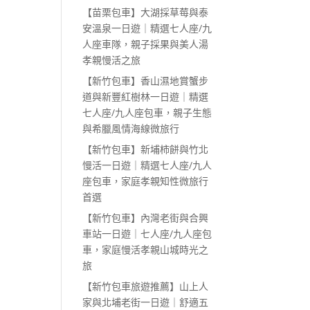
【苗栗包車】大湖採草莓與泰
安溫泉一日遊｜精選七人座/九
人座車隊，親子採果與美人湯
孝親慢活之旅
【新竹包車】香山濕地賞蟹步
道與新豐紅樹林一日遊｜精選
七人座/九人座包車，親子生態
與希臘風情海線微旅行
【新竹包車】新埔柿餅與竹北
慢活一日遊｜精選七人座/九人
座包車，家庭孝親知性微旅行
首選
【新竹包車】內灣老街與合興
車站一日遊｜七人座/九人座包
車，家庭慢活孝親山城時光之
旅
【新竹包車旅遊推薦】山上人
家與北埔老街一日遊｜舒適五