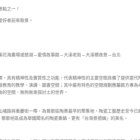
景點之一！
愛好者前來取景。
溪花海農場或慈湖→愛情故事館→大溪老街→大溪橋夜景→台北
標，具有精神性及實質性之功能，代表精神性的主要空間具備了提供當代
藝教育的教學、演講、圖書空間；其中最有特色的空間規劃應屬館方專為4
由的空間，無拘無束探討土的世界。
山埔路與重慶街一帶，為鶯歌區陶業最早的聚集地，陶瓷工藝歷史至今已
此，鶯歌地區成為舉國聞名的陶瓷重鎮，更有「台灣景德鎮」的美名。