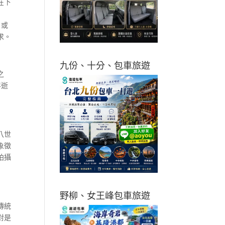
在下
，或
求。
九份、十分、包車旅遊
之
年逝
八世
象徵
拍攝
野柳、女王峰包車旅遊
傳統
對是