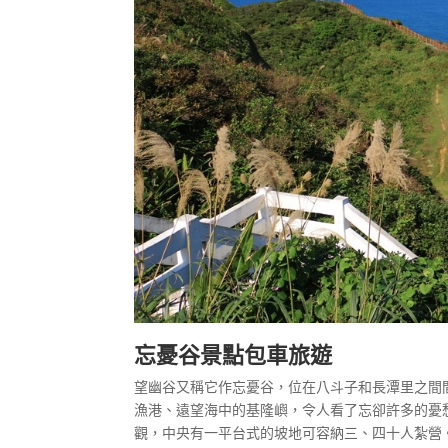
忘憂谷景點包車旅遊
望幽谷又稱它作忘憂谷，位在八斗子和長潭里之間
漁港、遠望海中的基隆嶼，令人看了忘卻許多的憂
觀，中央有一平台式的坡地可容納三、四十人紮營。