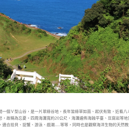
間一個Ｖ型山谷，是一片翠綠谷地，長年皆綠草如茵、起伏有致，近看八
愁，故稱為忘憂。四周海灘寬約20公尺，海灘遍佈海蝕平臺、豆腐岩等地
適合拾貝、捉蟹、游泳、戲潮…..等等，同時也是觀察海洋生物的天然