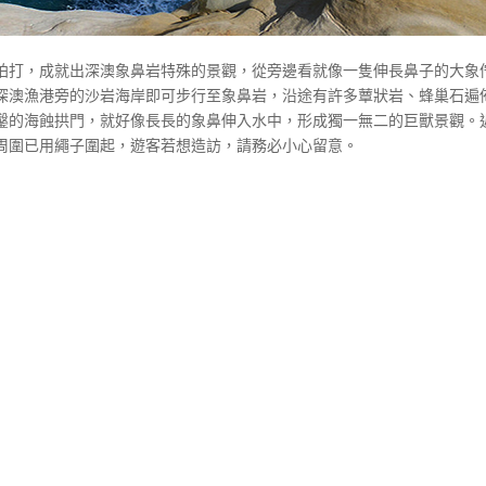
拍打，成就出深澳象鼻岩特殊的景觀，從旁邊看就像一隻伸長鼻子的大象
深澳漁港旁的沙岩海岸即可步行至象鼻岩，沿途有許多蕈狀岩、蜂巢石遍
鑿的海蝕拱門，就好像長長的象鼻伸入水中，形成獨一無二的巨獸景觀。
周圍已用繩子圍起，遊客若想造訪，請務必小心留意。