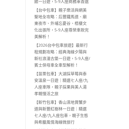
館一日遊，5-9人座商務車首選
【台中包車】親子樂活與網美
聖地全攻略：后豐鐵馬道、廟
東夜市、外埔忘憂谷、梧棲文
化出張所，5-9人座尊榮車款完
美解析！
【2026台中包車旅遊】最新行
程規劃攻略：經典海線夕陽與
新社浪漫古堡一日遊，5-9人座/
賓士保母車全車型解析！
【苗栗包車】大湖採草莓與泰
安溫泉一日遊｜精選七人座/九
人座車隊，親子採果與美人湯
孝親慢活之旅
【新竹包車】香山濕地賞蟹步
道與新豐紅樹林一日遊｜精選
七人座/九人座包車，親子生態
與希臘風情海線微旅行