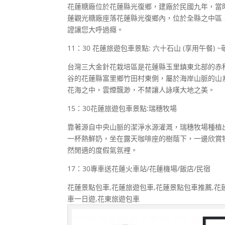
花蓮糖廠位於花蓮縣光復鄉，建廠於民國九年，當
蓮觀光糖廠座落花蓮縣光復鄉內，位於全縣之中區
證讓您大呼過癮。
11：30 花蓮旅遊包車景點: 六十石山 (享用午餐) 
台灣三大金針花栽培區是花蓮縣玉里鎮東北部的赤
谷的花蓮縣富里鄉竹田村東側，屬於海岸山脈的山
花海之中，雲煙飄渺，不禁讓人詠嘆大地之美。
15：30花蓮旅遊包車景點:瑞穗牧場
靠著源自中央山脈的潔淨水源灌溉，瑞穗牧場種植
一杯熱鮮奶，坐在露天咖啡座的樹蔭下，一邊欣賞
然閒適的度假氣氛裡。
17：30專車送花蓮火車站/花蓮機場/飯店/民宿
花蓮景點包車,花蓮旅遊包車,花蓮景點包車推薦,花
車一日遊,花東旅遊包車