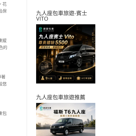
。花
品保
九人座包車旅遊-賓士
VITO
東縱
色的
捧著
股悠
九人座包車旅遊推薦
東包