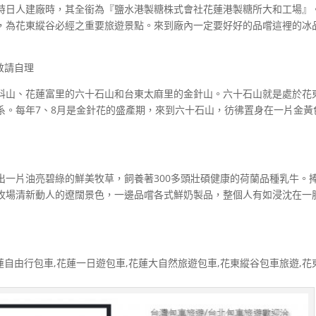
時日人建廠時，其全銜為『鹽水港製糖株式會社花蓮港製糖所大和工場』
，為花東縱谷必經之重要旅遊景點。來到廠內一定要好好的品嚐這裡的冰
~敬請自理
科山、花蓮富里的六十石山和台東太麻里的金針山。六十石山就是處於花
系。每年7、8月是金針花的盛產期，來到六十石山，彷彿置身在一片金黃
出一片油亮碧綠的鮮美牧草，飼養著300多頭壯碩健康的荷蘭品種乳牛。
牧場清新動人的遼闊景色，一邊品嚐各式鮮奶製品，整個人有如浸沈在一
蓮自由行包車,花蓮一日遊包車,花蓮大自然旅遊包車,花東縱谷包車旅遊,花