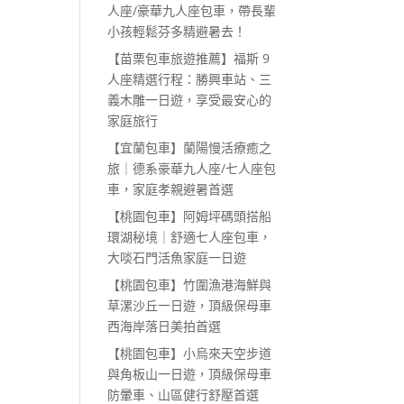
人座/豪華九人座包車，帶長輩
小孩輕鬆芬多精避暑去！
【苗栗包車旅遊推薦】福斯 9
人座精選行程：勝興車站、三
義木雕一日遊，享受最安心的
家庭旅行
【宜蘭包車】蘭陽慢活療癒之
旅｜德系豪華九人座/七人座包
車，家庭孝親避暑首選
【桃園包車】阿姆坪碼頭搭船
環湖秘境｜舒適七人座包車，
大啖石門活魚家庭一日遊
【桃園包車】竹圍漁港海鮮與
草漯沙丘一日遊，頂級保母車
西海岸落日美拍首選
【桃園包車】小烏來天空步道
與角板山一日遊，頂級保母車
防暈車、山區健行舒壓首選