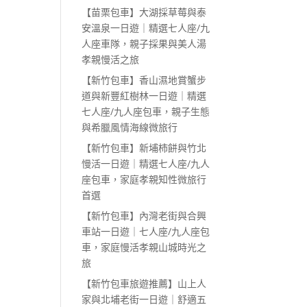
【苗栗包車】大湖採草莓與泰
安溫泉一日遊｜精選七人座/九
人座車隊，親子採果與美人湯
孝親慢活之旅
【新竹包車】香山濕地賞蟹步
道與新豐紅樹林一日遊｜精選
七人座/九人座包車，親子生態
與希臘風情海線微旅行
【新竹包車】新埔柿餅與竹北
慢活一日遊｜精選七人座/九人
座包車，家庭孝親知性微旅行
首選
【新竹包車】內灣老街與合興
車站一日遊｜七人座/九人座包
車，家庭慢活孝親山城時光之
旅
【新竹包車旅遊推薦】山上人
家與北埔老街一日遊｜舒適五