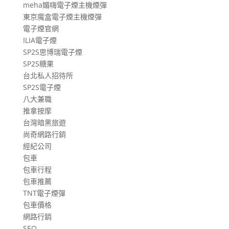
meha媚嗨電子煙主機煙彈
東京魔盒電子煙主機煙彈
電子煙官網
ILIA電子煙
SP2S思博瑞電子煙
SP2S糖果
台北私人招待所
SP2S電子煙
八大兼職
推拿按摩
台灣暗黑旅遊
尚奇網路行銷
經紀公司
包車
包車行程
包車推薦
TNT電子煙彈
包車價格
網路行銷
SEO