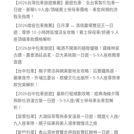
【2026台灣包車旅遊推薦】遨遊包車：全台客製化包車一
日遊、豪華5-9人座/頂級賓士保母車價格、車型與預約流
程全指南！
【2026南投包車推薦】日月潭 ↔ 清境農場雙冠王一日
遊：尊榮 10 小時跨區慢活全攻略！賓士保母車/舒適 9 人
座頂級車款價格解析
【2026台中包車旅遊】喝酒不開車的極致優雅！霧峰林家
古蹟、農會酒莊品茗、亞大美術館一日遊，5-9人座商務車
首選
【台中包車】親子樂活與網美聖地全攻略：后豐鐵馬道、
廟東夜市、外埔忘憂谷、梧棲文化出張所，5-9人座尊榮車
款完美解析！
【2026台中包車旅遊】最新行程規劃攻略：經典海線夕陽
與新社浪漫古堡一日遊，5-9人座/賓士保母車全車型解
析！
【苗栗包車】大湖採草莓與泰安溫泉一日遊｜精選七人座/
九人座車隊，親子採果與美人湯孝親慢活之旅
【新竹包車】香山濕地賞蟹步道與新豐紅樹林一日遊｜精