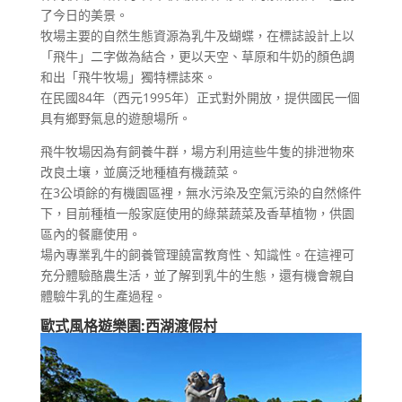
了今日的美景。
牧場主要的自然生態資源為乳牛及蝴蝶，在標誌設計上以
「飛牛」二字做為結合，更以天空、草原和牛奶的顏色調
和出「飛牛牧場」獨特標誌來。
在民國84年（西元1995年）正式對外開放，提供國民一個
具有鄉野氣息的遊憩場所。
飛牛牧場因為有飼養牛群，場方利用這些牛隻的排泄物來
改良土壤，並廣泛地種植有機蔬菜。
在3公頃餘的有機園區裡，無水污染及空氣污染的自然條件
下，目前種植一般家庭使用的綠葉蔬菜及香草植物，供園
區內的餐廳使用。
場內專業乳牛的飼養管理饒富教育性、知識性。在這裡可
充分體驗酪農生活，並了解到乳牛的生態，還有機會親自
體驗牛乳的生產過程。
歐式風格遊樂園:西湖渡假村