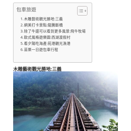
包車旅遊
木雕藝術觀光勝地:三義
網美打卡景點:龍騰斷橋
除了牛還可以看到更多風景:飛牛牧場
歐式風格遊樂園:西湖渡假村
看夕陽吃海產:苑港觀光漁港
苗栗一日遊包車行程
木雕藝術觀光勝地:三義