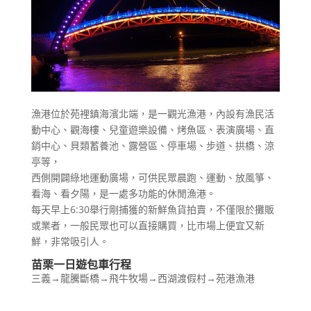
漁港位於苑裡鎮海濱北端，是一觀光漁港，內設有漁民活
動中心、觀海樓、兒童遊樂設備、烤魚區、表演廣場、直
銷中心、貝類蓄養池、露營區、停車場、步道、拱橋、涼
亭等，
西側開闢綠地運動廣場，可供民眾晨跑、運動、放風箏、
看海、看夕陽，是一處多功能的休閒漁港。
每天早上6:30舉行剛捕獲的新鮮魚貨拍賣，不僅限於攤販
或業者，一般民眾也可以直接購買，比市場上便宜又新
鮮，非常吸引人。
苗栗一日遊包車行程
三義→龍騰斷橋→飛牛牧場→西湖渡假村→苑港漁港