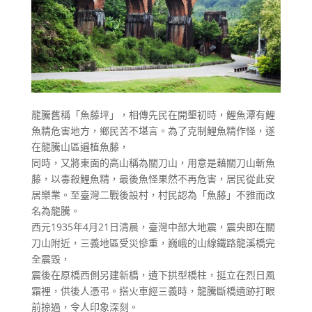
龍騰舊稱「魚藤坪」，相傳先民在開墾初時，鯉魚潭有鯉
魚精危害地方，鄉民苦不堪言。為了克制鯉魚精作怪，遂
在龍騰山區遍植魚藤，
同時，又將東面的高山稱為關刀山，用意是藉關刀山斬魚
藤，以毒殺鯉魚精，最後魚怪果然不再危害，居民從此安
居樂業。至臺灣二戰後設村，村民認為「魚藤」不雅而改
名為龍騰。
西元1935年4月21日清晨，臺灣中部大地震，震央即在關
刀山附近，三義地區受災慘重，巍峨的山線鐵路龍溪橋完
全震毀，
震後在原橋西側另建新橋，遺下拱型橋柱，挺立在烈日風
霜裡，供後人憑弔。搭火車經三義時，龍騰斷橋遺跡打眼
前掠過，令人印象深刻。