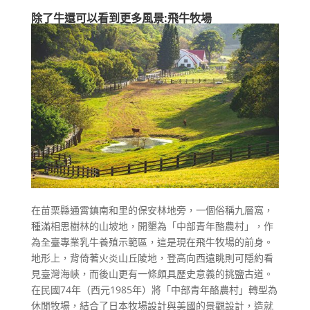
除了牛還可以看到更多風景:飛牛牧場
在苗栗縣通霄鎮南和里的保安林地旁，一個俗稱九層窩，
種滿相思樹林的山坡地，開墾為「中部青年酪農村」，作
為全臺專業乳牛養殖示範區，這是現在飛牛牧場的前身。
地形上，背倚著火炎山丘陵地，登高向西遠眺則可隱約看
見臺灣海峽，而後山更有一條頗具歷史意義的挑鹽古道。
在民國74年（西元1985年）將「中部青年酪農村」轉型為
休閒牧場，結合了日本牧場設計與美國的景觀設計，造就