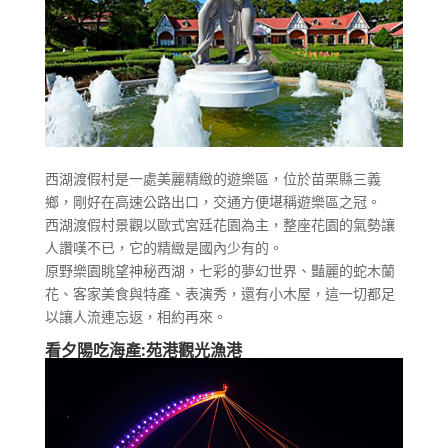
西湖渡假村是一處美麗精緻的遊樂區，位於苗栗縣三義
鄉，剛好在高速公路出口，交通方便堪稱遊樂區之冠。
西湖渡假村景觀以歐式宮廷花園為主，整座花園的氣勢讓
人讚嘆不已，它的精緻是國內少有的。
原野樂園眺望神秘西湖，七彩的夢幻世界、豔麗的蛇木蘭
花、客家美食與特產、表演秀，還有小木屋，這一切都足
以讓人流連忘返，相約再來。
看夕陽吃海產:苑港觀光漁港