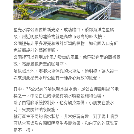
星光水岸公園位於新光路、成功路口，緊鄰海洋之星碼
頭，附近明顯的建築物就是高雄市最高的85大樓，
公園裡有非常多漂亮和設計新穎的標物，如公園入口有紅
色貨櫃設計的藝術景觀，
公園裡可以看到3座風力發電的風車、像飛碟造型的藝術景
觀、亮麗風帆造型的咖啡座、
噴泉戲水池、嘟嘟火車停靠的火車站、透明橋，讓人第一
次來到此星光水岸公園有一種身心解放的感覺。
其中，35公尺高的噴泉親水戲水池，是公園裡最明顯的地
標之一，中間白色的球體有噴水噴霧設施和音響，
除了由電腦系統控制外，也有觸控設備，小朋友在戲水
時，只要觸控噴泉設施，
就可產生不同的噴水狀態，非常好玩有趣，到了晚上噴泉
可結合音樂及夜間照明產生多變效果，和白天的的感覺又
是不一樣。