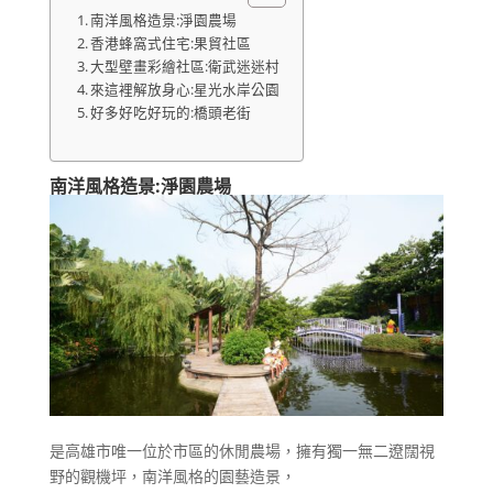
南洋風格造景:淨園農場
香港蜂窩式住宅:果貿社區
大型壁畫彩繪社區:衛武迷迷村
來這裡解放身心:星光水岸公園
好多好吃好玩的:橋頭老街
南洋風格造景:淨園農場
是高雄市唯一位於市區的休閒農場，擁有獨一無二遼闊視
野的觀機坪，南洋風格的園藝造景，