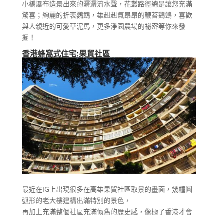
小橋瀑布造景出來的潺潺流水聲，花叢路徑總是讓您充滿
驚喜；絢麗的折衷鸚鵡，雄赳赳氣昂昂的鞭苔鵎鵼，喜歡
與人親近的可愛草泥馬，更多淨園農場的祕密等你來發
掘！
香港蜂窩式住宅:果貿社區
最近在IG上出現很多在高雄果貿社區取景的畫面，幾幢圓
弧形的老大樓建構出滿特別的景色，
再加上充滿整個社區充滿懷舊的歷史感，像極了香港才會