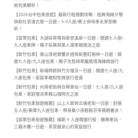
款完美解析！
【2026台中包車旅遊】最新行程規劃攻略：經典海線夕陽
與新社浪漫古堡一日遊，5-9人座/賓士保母車全車型解
析！
【苗栗包車】大湖採草莓與泰安溫泉一日遊｜精選七人座/
九人座車隊，親子採果與美人湯孝親慢活之旅
【新竹包車】香山濕地賞蟹步道與新豐紅樹林一日遊｜精
選七人座/九人座包車，親子生態與希臘風情海線微旅行
【新竹包車】新埔柿餅與竹北慢活一日遊｜精選七人座/九
人座包車，家庭孝親知性微旅行首選
【新竹包車】內灣老街與合興車站一日遊｜七人座/九人座
包車，家庭慢活孝親山城時光之旅
【新竹包車旅遊推薦】山上人家與北埔老街一日遊｜舒適
五人座/豪華九人座包車，帶長輩小孩輕鬆芬多精避暑去！
【苗栗包車旅遊推薦】福斯 9 人座精選行程：勝興車站、
三義木雕一日遊，享受最安心的家庭旅行