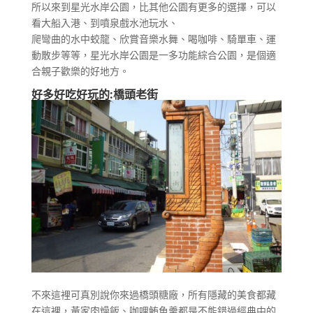
所以來到星光水岸公園，比其他公園有更多的選擇，可以
看大船入港、到噴泉戲水池玩水、
爬彎曲的水中蛟龍、欣賞音樂水舞、喝咖啡、騎單車、運
動散步等等，星光水岸公園是一多功能綜合公園，是個適
合親子歡樂的好地方。
好多好吃好玩的:橋頭老街
不來這裡可真別說你來過橋頭糖廠，所有隱藏的美食都藏
在這裡，黃家肉燥飯、咖哩鮪魚羹都是不能錯過經典中的