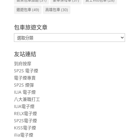
苗栗包車旅遊
(31)
豪華保母車
(37)
賓士Vito包車
(28)
遨遊包車
(49)
高雄包車
(30)
包車旅遊文章
包
車
旅
友站連結
遊
到府按摩
文
SP2S 電子煙
章
電子煙專賣
SP2S 煙彈
ILIA 電子煙
八大兼職打工
ILIA電子煙
RELX電子煙
SP2S電子煙
KISS電子煙
ilia電子煙