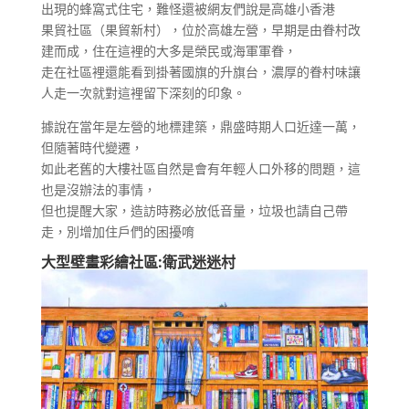
出現的蜂窩式住宅，難怪還被網友們說是高雄小香港
果貿社區（果貿新村），位於高雄左營，早期是由眷村改
建而成，住在這裡的大多是榮民或海軍軍眷，
走在社區裡還能看到掛著國旗的升旗台，濃厚的眷村味讓
人走一次就對這裡留下深刻的印象。
據說在當年是左營的地標建築，鼎盛時期人口近達一萬，
但隨著時代變遷，
如此老舊的大樓社區自然是會有年輕人口外移的問題，這
也是沒辦法的事情，
但也提醒大家，造訪時務必放低音量，垃圾也請自己帶
走，別增加住戶們的困擾唷
大型壁畫彩繪社區:衛武迷迷村