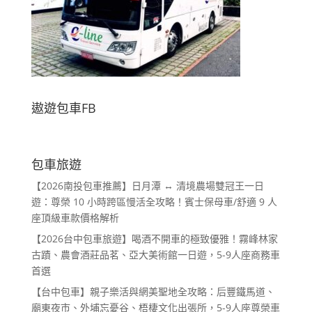
遨遊包車FB
包車旅遊
【2026南投包車推薦】日月潭 ↔ 清境農場雙冠王一日
遊：尊榮 10 小時跨區慢活全攻略！賓士保母車/舒適 9 人
座頂級車款價格解析
【2026台中包車旅遊】喝酒不開車的極致優雅！霧峰林家
古蹟、農會酒莊品茗、亞大美術館一日遊，5-9人座商務車
首選
【台中包車】親子樂活與網美聖地全攻略：后豐鐵馬道、
廟東夜市、外埔忘憂谷、梧棲文化出張所，5-9人座尊榮車