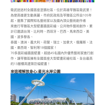
衛武迷迷村全國首座塗鴉社區，位於高雄苓雅區衛武里！
為使高雄更生動美麗，市府民政局及苓雅區公所自105年
起，邀集了國際知名藝術家以及國內頂尖藝術創作者
來進行苓雅區大型壁畫牆面彩繪、公共物件藝術創作，累
計已邀請台灣、比利時、西班牙、巴西、馬來西亞、美
國、波多黎各、
泰國、澳洲、義大利、荷蘭、瑞士、加拿大、俄羅斯、法
國、墨西哥、智利等18個國家！
70多面彩繪牆面壁畫，超過45名國內外優秀藝術家進行創
作，讓苓雅區擁有全國首座大型壁畫彩繪社區、全台最高
的13層樓高建築巨幅壁畫！
來這裡解放身心:星光水岸公園