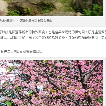
高雄包車懶人包│高雄包車景點推薦 錫安山
可以說是個遠離城市的特殊國度，也是座與世隔絕的伊甸園。原是座荒煙
山的居民自給自足，除了苦茶製品頗為盛名外，春節前後梅花盛開時，為
 藤枝二集團&文家果園露營區