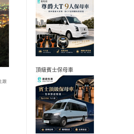
頂級賓士保母車
上跟