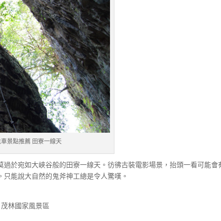
車景點推薦 田寮一線天
莫過於宛如大峽谷般的田寮一線天。彷彿古裝電影場景，抬頭一看可能會
。只能說大自然的鬼斧神工總是令人驚嘆。
 茂林國家風景區