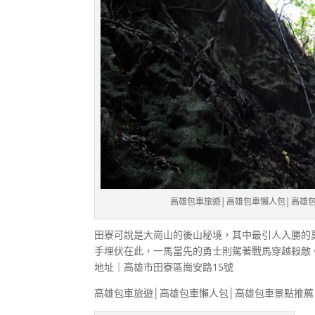
高雄包車旅遊│高雄包車懶人包│高雄包
田寮可說是大崗山的後山秘境，其中最引人入勝的
手埋伏在此，一馬當先的勇士則駕著戰馬穿越殺敵
地址｜高雄市田寮區崗安路15號
高雄包車旅遊│高雄包車懶人包│高雄包車景點推薦