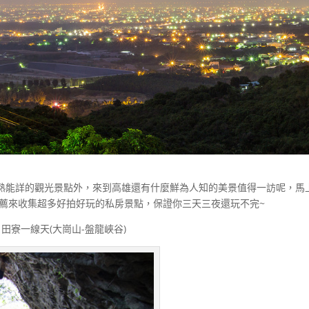
熟能詳的觀光景點外，來到高雄還有什麼鮮為人知的美景值得一訪呢，馬
推薦來收集超多好拍好玩的私房景點，保證你三天三夜還玩不完~
田寮一線天(大崗山-盤龍峽谷)