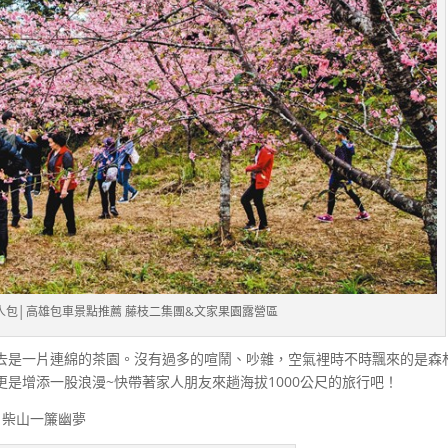
人包│高雄包車景點推薦 藤枝二集團&文家果園露營區
去是一片連綿的茶園。沒有過多的喧鬧、吵雜，空氣裡時不時飄來的是森
是增添一股浪漫~快帶著家人朋友來趟海拔1000公尺的旅行吧！
 柴山一簾幽夢