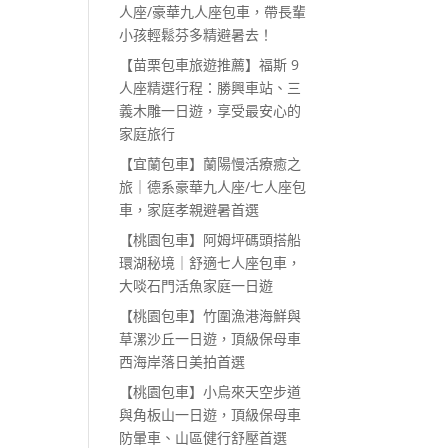
人座/豪華九人座包車，帶長輩
小孩輕鬆芬多精避暑去！
【苗栗包車旅遊推薦】福斯 9
人座精選行程：勝興車站、三
義木雕一日遊，享受最安心的
家庭旅行
【宜蘭包車】蘭陽慢活療癒之
旅｜德系豪華九人座/七人座包
車，家庭孝親避暑首選
【桃園包車】阿姆坪碼頭搭船
環湖秘境｜舒適七人座包車，
大啖石門活魚家庭一日遊
【桃園包車】竹圍漁港海鮮與
草漯沙丘一日遊，頂級保母車
西海岸落日美拍首選
【桃園包車】小烏來天空步道
與角板山一日遊，頂級保母車
防暈車、山區健行舒壓首選