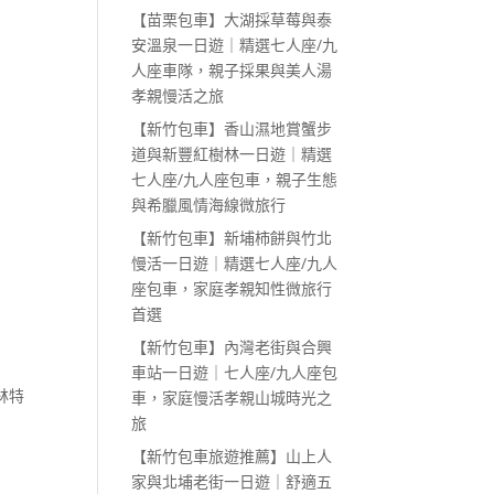
【苗栗包車】大湖採草莓與泰
安溫泉一日遊｜精選七人座/九
人座車隊，親子採果與美人湯
孝親慢活之旅
【新竹包車】香山濕地賞蟹步
道與新豐紅樹林一日遊｜精選
七人座/九人座包車，親子生態
與希臘風情海線微旅行
【新竹包車】新埔柿餅與竹北
慢活一日遊｜精選七人座/九人
座包車，家庭孝親知性微旅行
首選
【新竹包車】內灣老街與合興
車站一日遊｜七人座/九人座包
林特
車，家庭慢活孝親山城時光之
旅
【新竹包車旅遊推薦】山上人
家與北埔老街一日遊｜舒適五