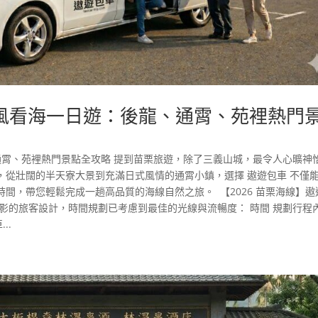
追風看海一日遊：後龍、通霄、苑裡熱門
、通霄、苑裡熱門景點全攻略 提到苗栗旅遊，除了三義山城，最令人心曠神
，從壯闊的半天寮大景到充滿日式風情的通霄小鎮，選擇 遨遊包車 不僅
間，帶您輕鬆完成一趟高品質的海線自然之旅。 【2026 苗栗海線】遨
影的旅客設計，時間規劃已考慮到最佳的光線與流暢度： 時間 規劃行程
..