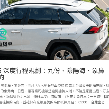
6 深度行程規劃：九份、陰陽海、象鼻
約
、陰陽海、象鼻岩，五/七/九人座保母車預約 想去北台灣最美的海岸線，
」 的東北角一日遊，讓專業司機帶您避開擁擠人潮。不論是家庭出遊、好
車，讓您從台北出發，優雅享受山海假期。 🕒 東北角包車：一日遊行程
擁擠的時段，並確保在光線最美的時候抵達景點： 09:00 | 台北出發...