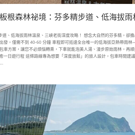
板根森林祕境：芬多精步道、低海拔雨
步道、低海拔雨林溫泉、三峽老街深度攻略！ 想念大自然的芬多精，卻擔
發，僅需不到 40-60 分鐘 車程即可抵達全台唯一的低海拔亞熱帶雨林
北包車方案，讓您不必煩惱轉乘，下車就能泡美人湯、漫步原始雨林，再順
林療癒一日遊行程 這條路線專為想要「深度放鬆」的旅人設計，包車時間建
..