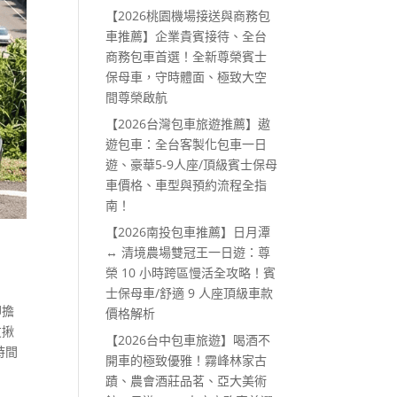
【2026桃園機場接送與商務包
車推薦】企業貴賓接待、全台
商務包車首選！全新尊榮賓士
保母車，守時體面、極致大空
間尊榮啟航
【2026台灣包車旅遊推薦】遨
遊包車：全台客製化包車一日
遊、豪華5-9人座/頂級賓士保母
車價格、車型與預約流程全指
南！
【2026南投包車推薦】日月潭
↔ 清境農場雙冠王一日遊：尊
榮 10 小時跨區慢活全攻略！賓
士保母車/舒適 9 人座頂級車款
卻擔
價格解析
友揪
【2026台中包車旅遊】喝酒不
時間
開車的極致優雅！霧峰林家古
蹟、農會酒莊品茗、亞大美術