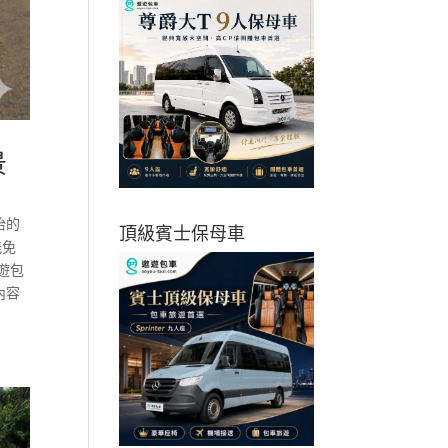
景
怡的
頂級賓士保母車
能免
遊包
內容