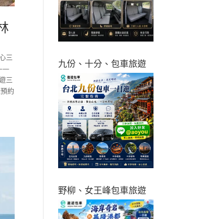
林
心三
九份、十分、包車旅遊
——
遊三
議預約
野柳、女王峰包車旅遊