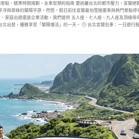
熱門景點、精準時間規劃、全車型預約指南 要逃離台北的都市壓力，宜蘭絕
平洋與翠綠的蘭陽平原。然而，假日前往宜蘭最怕雪隧塞車與熱門景點停
行、家庭出遊還是企業活動，我們提供 五人座、七人座、九人座及頂級保
北出發，優雅享受「蘭陽慢活」的一天。 🕒 台北宜蘭包車：一日遊行