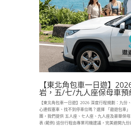
【東北角包車一日遊】202
岩，五/七/九人座保母車預
【東北角包車一日遊】2026 深度行程規劃：九份
心連假塞車、找不到停車位嗎？選擇 「遨遊包車
團，我們提供 五人座、七人座、九人座及豪華保母
表 (範例) 這份行程由專業司機建議，完美避開九份最