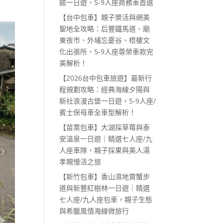
館一日遊，5-9人座商務車首選
【台中包車】親子樂活與網美
聖地全攻略：后豐鐵馬道、廟
東夜市、外埔忘憂谷、梧棲文
化出張所，5-9人座尊榮車款完
美解析！
【2026台中包車旅遊】最新行
程規劃攻略：經典海線夕陽與
新社浪漫古堡一日遊，5-9人座/
賓士保母車全車型解析！
【苗栗包車】大湖採草莓與泰
安溫泉一日遊｜精選七人座/九
人座車隊，親子採果與美人湯
孝親慢活之旅
【新竹包車】香山濕地賞蟹步
道與新豐紅樹林一日遊｜精選
七人座/九人座包車，親子生態
與希臘風情海線微旅行