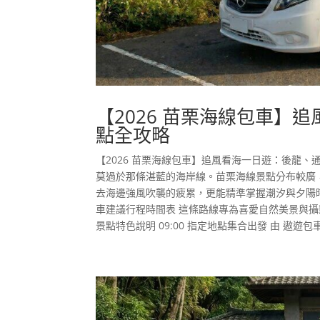
【2026 苗栗海線包車】
點全攻略
【2026 苗栗海線包車】追風看海一日遊：後龍
莫過於那條湛藍的海岸線。苗栗海線景點分布較廣
去海邊強風吹襲的疲累，更能精準掌握潮汐與夕陽時
車建議行程時間表 這條路線專為喜愛自然美景與攝
景點特色說明 09:00 指定地點集合出發 由 遨遊包車.