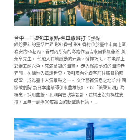
台中一日遊包車景點-包車旅遊打卡熱點
繽紛夢幻的童話世界:彩虹眷村 彩虹眷村位於臺中市南屯區
春安路56巷內，眷村內所有的彩繪作品皆來自彩虹爺爺-黃
永阜先生， 他融入在地感動的元素，發揮巧思，在老屋上
彩繪五顏六色，充滿童趣的圖畫。 走入繽紛夢幻的圖塊巷
弄間，彷彿進入童話世界，吸引國內外遊客前往觀賞拍照
朝聖，成為臺中人氣景點之一。 文化藝術氣息之地:台中國
家歌劇院 為日本建築師伊東豊雄設計，以「美聲涵洞」為
概念，採用曲牆、孔洞與管狀等設計，建構出沒有樑柱支
撐，且無一處為90度牆面的新型態建築。...