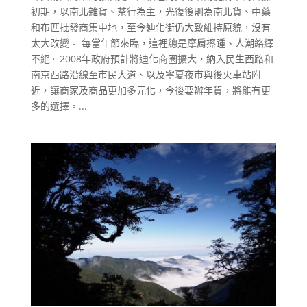
初期，以南北雜貨、茶行為主，光復後則為南北貨、中藥
和布匹批發商集中地，至今迪化街仍大致維持原貌，沒有
太大改變。 每當年節來臨，這裡總是摩肩擦踵、人潮絡繹
不絕。2008年政府預計將迪化商圈擴大，納入民生西路和
南京西路沿線至市民大道、以及寧夏夜市與後火車站附
近，讓商家及商品更加多元化，今後要辦年貨，將能有更
多的選擇。...