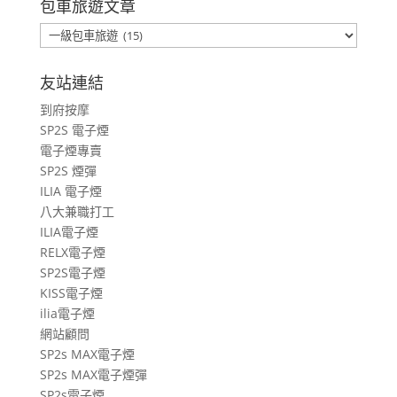
包車旅遊文章
包
車
旅
友站連結
遊
到府按摩
文
SP2S 電子煙
章
電子煙專賣
SP2S 煙彈
ILIA 電子煙
八大兼職打工
ILIA電子煙
RELX電子煙
SP2S電子煙
KISS電子煙
ilia電子煙
網站顧問
SP2s MAX電子煙
SP2s MAX電子煙彈
SP2s電子煙