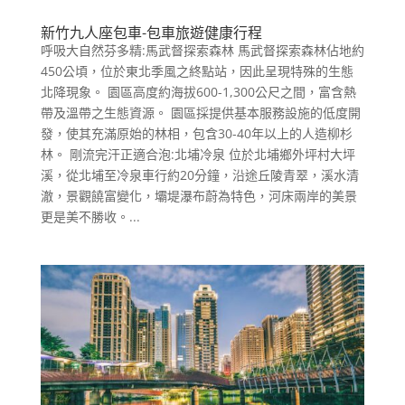
新竹九人座包車-包車旅遊健康行程
呼吸大自然芬多精:馬武督探索森林 馬武督探索森林佔地約
450公頃，位於東北季風之終點站，因此呈現特殊的生態
北降現象。 園區高度約海拔600-1,300公尺之間，富含熱
帶及溫帶之生態資源。 園區採提供基本服務設施的低度開
發，使其充滿原始的林相，包含30-40年以上的人造柳杉
林。 剛流完汗正適合泡:北埔冷泉 位於北埔鄉外坪村大坪
溪，從北埔至冷泉車行約20分鐘，沿途丘陵青翠，溪水清
澈，景觀饒富變化，壩堤瀑布蔚為特色，河床兩岸的美景
更是美不勝收。...