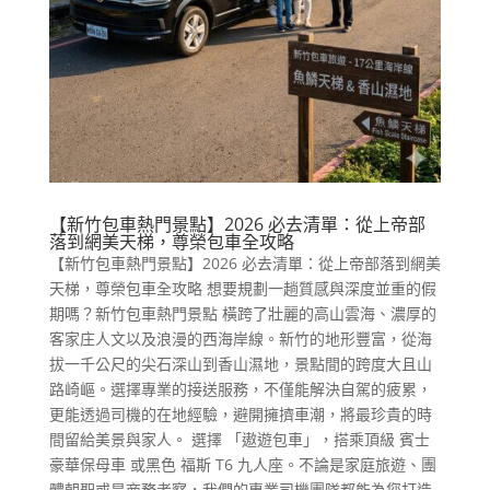
【新竹包車熱門景點】2026 必去清單：從上帝部
落到網美天梯，尊榮包車全攻略
【新竹包車熱門景點】2026 必去清單：從上帝部落到網美
天梯，尊榮包車全攻略 想要規劃一趟質感與深度並重的假
期嗎？新竹包車熱門景點 橫跨了壯麗的高山雲海、濃厚的
客家庄人文以及浪漫的西海岸線。新竹的地形豐富，從海
拔一千公尺的尖石深山到香山濕地，景點間的跨度大且山
路崎嶇。選擇專業的接送服務，不僅能解決自駕的疲累，
更能透過司機的在地經驗，避開擁擠車潮，將最珍貴的時
間留給美景與家人。 選擇 「遨遊包車」，搭乘頂級 賓士
豪華保母車 或黑色 福斯 T6 九人座。不論是家庭旅遊、團
體朝聖或是商務考察，我們的專業司機團隊都能為您打造