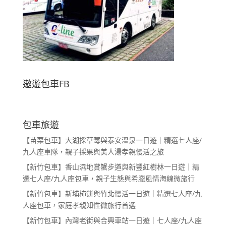
遨遊包車FB
包車旅遊
【苗栗包車】大湖採草莓與泰安溫泉一日遊｜精選七人座/
九人座車隊，親子採果與美人湯孝親慢活之旅
【新竹包車】香山濕地賞蟹步道與新豐紅樹林一日遊｜精
選七人座/九人座包車，親子生態與希臘風情海線微旅行
【新竹包車】新埔柿餅與竹北慢活一日遊｜精選七人座/九
人座包車，家庭孝親知性微旅行首選
【新竹包車】內灣老街與合興車站一日遊｜七人座/九人座