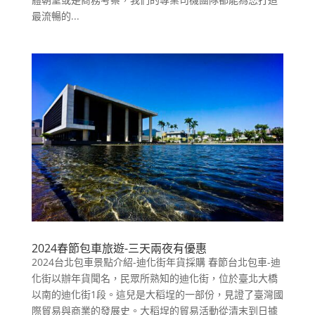
最流暢的...
2024春節包車旅遊-三天兩夜有優惠
2024台北包車景點介紹-迪化街年貨採購 春節台北包車-迪
化街以辦年貨聞名，民眾所熟知的迪化街，位於臺北大橋
以南的迪化街1段。這兒是大稻埕的一部份，見證了臺灣國
際貿易與商業的發展史。大稻埕的貿易活動從清末到日據