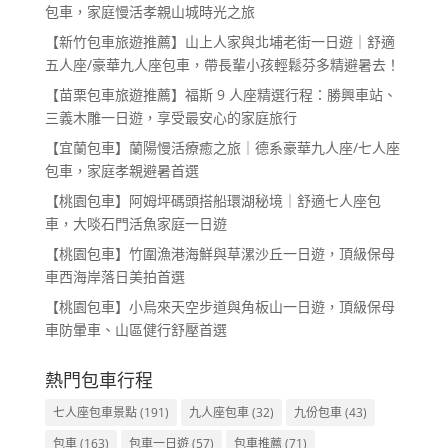
包車，家庭慢活孝親山城時光之旅
【新竹包車旅遊推薦】山上人家與北埔老街一日遊｜舒適
五人座/豪華九人座包車，帶長輩小孩輕鬆芬多精避暑去！
【苗栗包車旅遊推薦】福斯 9 人座精選行程：勝興車站、
三義木雕一日遊，享受最安心的家庭旅行
【宜蘭包車】蘭陽慢活療癒之旅｜德系豪華九人座/七人座
包車，家庭孝親避暑首選
【桃園包車】阿姆坪碼頭搭船環湖秘境｜舒適七人座包
車，大啖石門活魚家庭一日遊
【桃園包車】竹圍漁港海鮮與草漯沙丘一日遊，頂級保母
車西海岸落日美拍首選
【桃園包車】小烏來天空步道與角板山一日遊，頂級保母
車防暈車、山區健行舒壓首選
熱門包車行程
七人座包車景點
(191)
九人座包車
(32)
九份包車
(43)
包車
(163)
包車一日遊
(57)
包車推薦
(71)