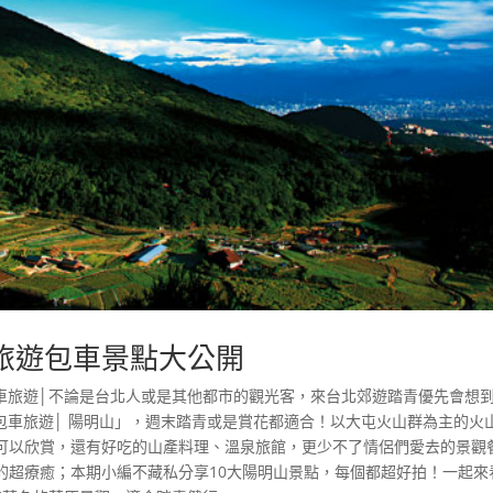
旅遊包車景點大公開
包車旅遊│不論是台北人或是其他都市的觀光客，來台北郊遊踏青優先會想
包車旅遊│ 陽明山」，週末踏青或是賞花都適合！以大屯火山群為主的火
可以欣賞，還有好吃的山產料理、溫泉旅館，更少不了情侶們愛去的景觀
的超療癒；本期小編不藏私分享10大陽明山景點，每個都超好拍！一起來