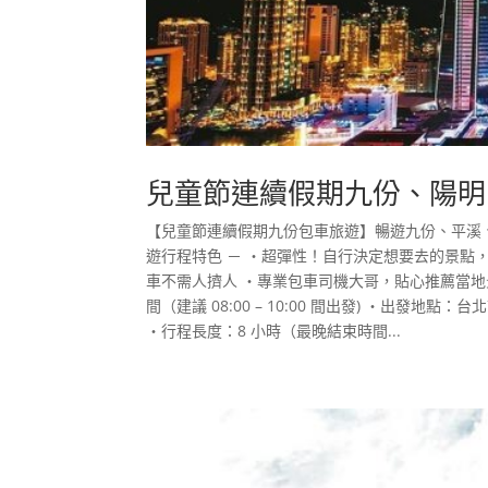
兒童節連續假期九份、陽明山
【兒童節連續假期九份包車旅遊】暢遊九份、平溪、
遊行程特色 － ・超彈性！自行決定想要去的景點
車不需人擠人 ・專業包車司機大哥，貼心推薦當地
間（建議 08:00 – 10:00 間出發) ・出
・行程長度：8 小時（最晚結束時間...