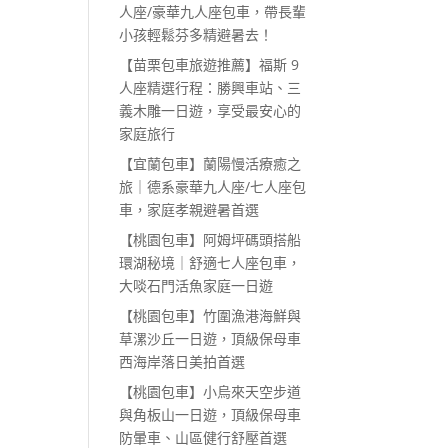
人座/豪華九人座包車，帶長輩
小孩輕鬆芬多精避暑去！
【苗栗包車旅遊推薦】福斯 9
人座精選行程：勝興車站、三
義木雕一日遊，享受最安心的
家庭旅行
【宜蘭包車】蘭陽慢活療癒之
旅｜德系豪華九人座/七人座包
車，家庭孝親避暑首選
【桃園包車】阿姆坪碼頭搭船
環湖秘境｜舒適七人座包車，
大啖石門活魚家庭一日遊
【桃園包車】竹圍漁港海鮮與
草漯沙丘一日遊，頂級保母車
西海岸落日美拍首選
【桃園包車】小烏來天空步道
與角板山一日遊，頂級保母車
防暈車、山區健行舒壓首選