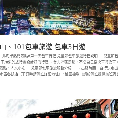
、101包車旅遊 包車3日遊
北海岸熱門景點#第一天包車行程 兒童節包車旅遊行程說明 － 兒童節
，不拘束於旅行團設計好的行程 ・台北郊區景點，不必自己搭火車轉公車
景點、人文小吃 － 兒童節包車旅遊服務介紹 － ・出發時間：自行決定
發地點：台北市區各飯店（下訂時請備註詳細地址）/ 桃園機場（請於備註提供航班資