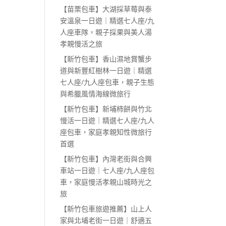
【苗栗包車】大湖採草莓與泰
安溫泉一日遊｜精選七人座/九
人座車隊，親子採果與美人湯
孝親慢活之旅
【新竹包車】香山濕地賞蟹步
道與新豐紅樹林一日遊｜精選
七人座/九人座包車，親子生態
與希臘風情海線微旅行
【新竹包車】新埔柿餅與竹北
慢活一日遊｜精選七人座/九人
座包車，家庭孝親知性微旅行
首選
【新竹包車】內灣老街與合興
車站一日遊｜七人座/九人座包
車，家庭慢活孝親山城時光之
旅
【新竹包車旅遊推薦】山上人
家與北埔老街一日遊｜舒適五