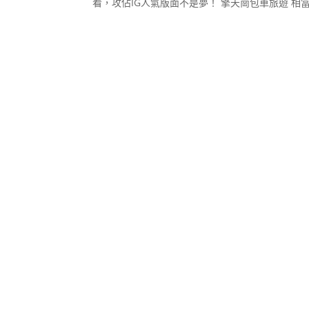
看，攻佔IG人氣版面不是夢！ 擎天崗包車旅遊 相當