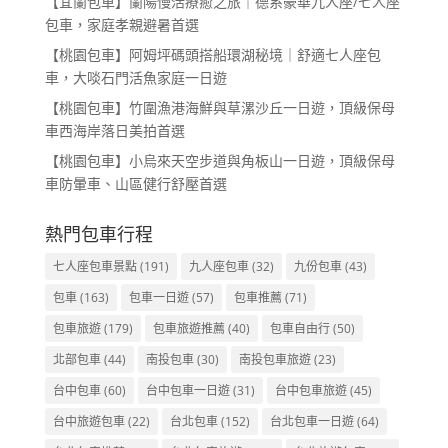
【宜蘭包車】蘭陽慢活療癒之旅｜德系豪華九人座/七人座
包車，家庭孝親避暑首選
【桃園包車】阿姆坪碼頭搭船環湖秘境｜舒適七人座包
車，大啖石門活魚家庭一日遊
【桃園包車】竹圍漁港海鮮與草漯沙丘一日遊，頂級保母
車西海岸落日美拍首選
【桃園包車】小烏來天空步道與角板山一日遊，頂級保母
車防暈車、山區健行舒壓首選
熱門包車行程
七人座包車景點
(191)
九人座包車
(32)
九份包車
(43)
包車
(163)
包車一日遊
(57)
包車推薦
(71)
包車旅遊
(179)
包車旅遊推薦
(40)
包車自由行
(50)
北部包車
(44)
南投包車
(30)
南投包車旅遊
(23)
台中包車
(60)
台中包車一日遊
(31)
台中包車旅遊
(45)
台中旅遊包車
(22)
台北包車
(152)
台北包車一日遊
(64)