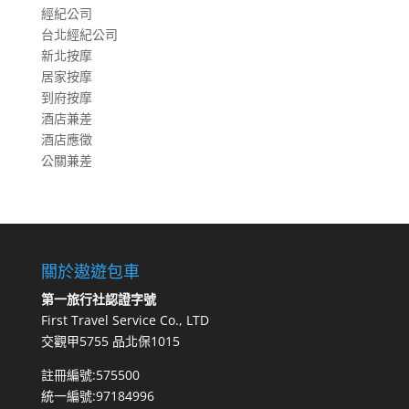
經紀公司
台北經紀公司
新北按摩
居家按摩
到府按摩
酒店兼差
酒店應徵
公關兼差
關於遨遊包車
第一旅行社認證字號
First Travel Service Co., LTD
交觀甲5755 品北保1015
註冊編號:575500
統一編號:97184996