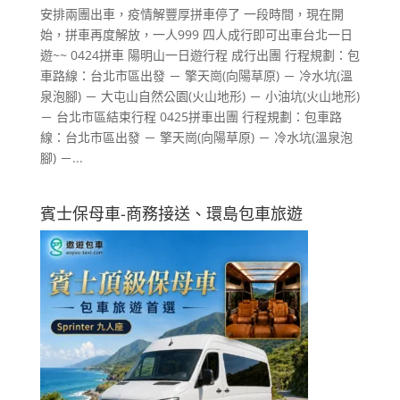
安排兩團出車，疫情解豐厚拼車停了 一段時間，現在開
始，拼車再度解放，一人999 四人成行即可出車台北一日
遊~~ 0424拼車 陽明山一日遊行程 成行出團 行程規劃：包
車路線：台北市區出發 － 擎天崗(向陽草原) － 冷水坑(溫
泉泡腳) － 大屯山自然公園(火山地形) － 小油坑(火山地形)
－ 台北市區結束行程 0425拼車出團 行程規劃：包車路
線：台北市區出發 － 擎天崗(向陽草原) － 冷水坑(溫泉泡
腳) －...
賓士保母車-商務接送、環島包車旅遊