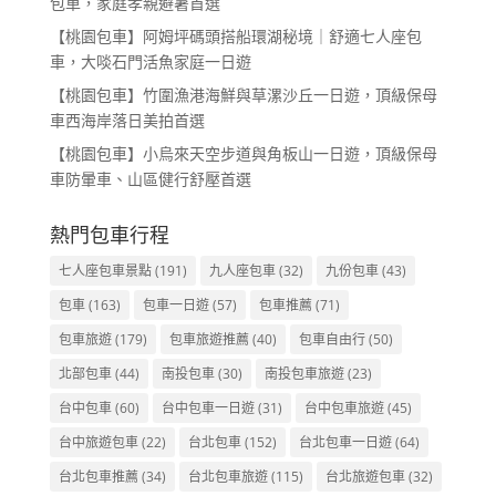
包車，家庭孝親避暑首選
【桃園包車】阿姆坪碼頭搭船環湖秘境｜舒適七人座包
車，大啖石門活魚家庭一日遊
【桃園包車】竹圍漁港海鮮與草漯沙丘一日遊，頂級保母
車西海岸落日美拍首選
【桃園包車】小烏來天空步道與角板山一日遊，頂級保母
車防暈車、山區健行舒壓首選
熱門包車行程
七人座包車景點
(191)
九人座包車
(32)
九份包車
(43)
包車
(163)
包車一日遊
(57)
包車推薦
(71)
包車旅遊
(179)
包車旅遊推薦
(40)
包車自由行
(50)
北部包車
(44)
南投包車
(30)
南投包車旅遊
(23)
台中包車
(60)
台中包車一日遊
(31)
台中包車旅遊
(45)
台中旅遊包車
(22)
台北包車
(152)
台北包車一日遊
(64)
台北包車推薦
(34)
台北包車旅遊
(115)
台北旅遊包車
(32)