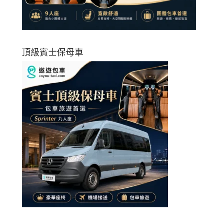
頂級賓士保母車