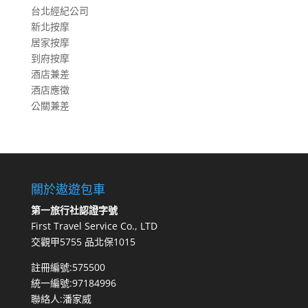
台北經紀公司
新北按摩
居家按摩
到府按摩
酒店兼差
酒店應徵
公關兼差
關於遨遊包車
第一旅行社認證字號
First Travel Service Co., LTD
交觀甲5755 品北保1015
註冊編號:575500
統一編號:97184996
聯絡人:潘家威