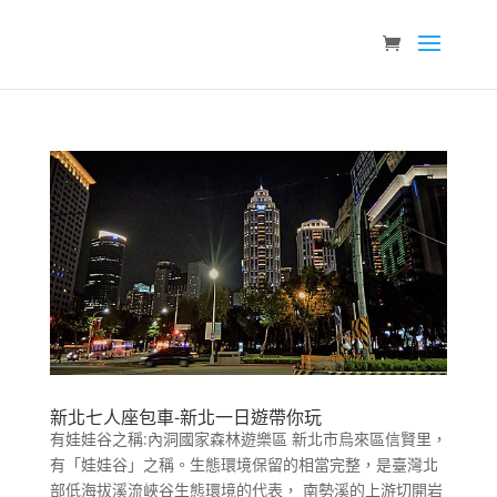
新北七人座包車-新北一日遊帶你玩
有娃娃谷之稱:內洞國家森林遊樂區 新北市烏來區信賢里，
有「娃娃谷」之稱。生態環境保留的相當完整，是臺灣北
部低海拔溪流峽谷生態環境的代表， 南勢溪的上游切開岩