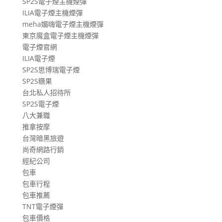
SP2S電子煙主機煙彈
ILIA電子煙主機煙彈
meha媚嗨電子煙主機煙彈
東京魔盒電子煙主機煙彈
電子煙官網
ILIA電子煙
SP2S思博瑞電子煙
SP2S糖果
台北私人招待所
SP2S電子煙
八大兼職
推拿按摩
台灣暗黑旅遊
尚奇網路行銷
經紀公司
包車
包車行程
包車推薦
TNT電子煙彈
包車價格