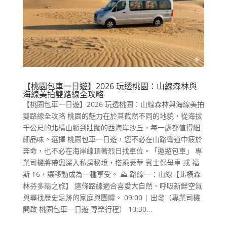
【桃園包車一日遊】2026 玩透桃園：山線森林與
海線美拍雙路線全攻略
【桃園包車一日遊】2026 玩透桃園：山線森林與海線美拍
雙路線全攻略 桃園的魅力在於其截然不同的地貌，從海拔
千公尺的北橫山脈到壯闊的西海岸沙丘，每一處都值得細
細品味。選擇 桃園包車一日遊，您不必在山路彎道中疲於
奔命，也不必在海岸線頂著烈日找車位。「遨遊包車」 專
業司機將帶您深入私房秘境，搭乘豪華 賓士保母車 或 福
斯 T6，讓移動成為一種享受。 ⛰️ 路線一：山線【北橫森
林芬多精之旅】 這條路線適合喜愛大自然、呼吸新鮮空氣
與尋找歷史足跡的家庭與團體。 09:00 | 出發（專業司機
開啟 桃園包車一日遊 尊榮行程） 10:30...