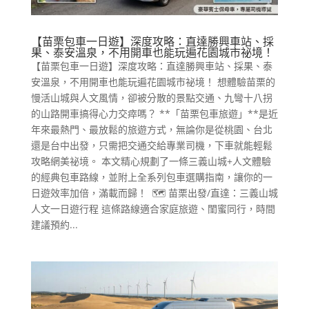
【苗栗包車一日遊】深度攻略：直達勝興車站、採
果、泰安溫泉，不用開車也能玩遍花園城市祕境！
【苗栗包車一日遊】深度攻略：直達勝興車站、採果、泰
安溫泉，不用開車也能玩遍花園城市祕境！ 想體驗苗栗的
慢活山城與人文風情，卻被分散的景點交通、九彎十八拐
的山路開車搞得心力交瘁嗎？ **「苗栗包車旅遊」**是近
年來最熱門、最放鬆的旅遊方式，無論你是從桃園、台北
還是台中出發，只需把交通交給專業司機，下車就能輕鬆
攻略網美祕境。 本文精心規劃了一條三義山城+人文體驗
的經典包車路線，並附上全系列包車選購指南，讓你的一
日遊效率加倍，滿載而歸！ 🗺️ 苗栗出發/直達：三義山城
人文一日遊行程 這條路線適合家庭旅遊、閨蜜同行，時間
建議預約...