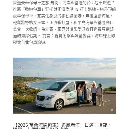
首選豪華保母車之旅 規劃北海岸與基隆的台北包車旅遊？
推薦「遨遊包車」野柳與正濱漁港 IG 打卡路線。搭乘頂級
豪華保母車，完美化身您的移動避風港，無懼強勁海風。
輕鬆將野柳女王頭、正濱彩虹屋、和平島海景與基隆廟口
美食一次收錄，為外賓、家庭與攝影愛好者打造最尊榮舒
適的海岸假期。 前言：視覺衝擊與味蕾饗宴，海岸線上的
極致台北包車旅遊...
【2026 苗栗海線包車】追風看海一日遊：後龍、