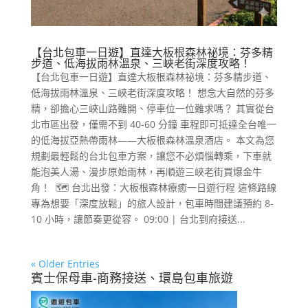
【台北包車一日遊】直達大板根森林祕境：芬多精
步道、低海拔雨林溫泉、三峽老街深度攻略！
【台北包車一日遊】直達大板根森林祕境：芬多精步道、
低海拔雨林溫泉、三峽老街深度攻略！ 想念大自然的芬多
精，卻擔心三峽山路難開、停車位一位難求嗎？ 其實從台
北市區出發，僅需不到 40-60 分鐘 車程即可抵達全台唯一
的低海拔亞熱帶雨林——大板根森林溫泉酒店。 本文為您
規劃最輕鬆的台北包車方案，讓您不必煩惱轉乘，下車就
能泡美人湯、漫步原始雨林，再順遊三峽老街買爆金牛
角！ 🗺️ 台北出發：大板根森林療癒一日遊行程 這條路線
專為想要「深度放鬆」的旅人設計，包車時間建議預約 8-
10 小時，讓節奏更從容。 09:00 | 台北到府接送...
« Older Entries
賓士保母車-商務接送、環島包車旅遊