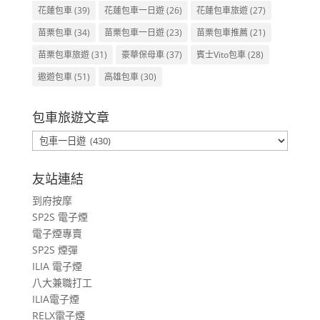
花蓮包車
(39)
花蓮包車一日遊
(26)
花蓮包車旅遊
(27)
苗栗包車
(34)
苗栗包車一日遊
(23)
苗栗包車推薦
(21)
苗栗包車旅遊
(31)
豪華保母車
(37)
賓士Vito包車
(28)
遨遊包車
(51)
高雄包車
(30)
包車旅遊文章
包
車
旅
友站連結
遊
到府按摩
文
SP2S 電子煙
章
電子煙專賣
SP2S 煙彈
ILIA 電子煙
八大兼職打工
ILIA電子煙
RELX電子煙