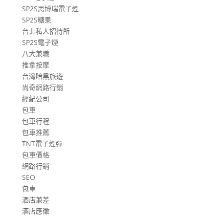
SP2S思博瑞電子煙
SP2S糖果
台北私人招待所
SP2S電子煙
八大兼職
推拿按摩
台灣暗黑旅遊
尚奇網路行銷
經紀公司
包車
包車行程
包車推薦
TNT電子煙彈
包車價格
網路行銷
SEO
包車
酒店兼差
酒店應徵