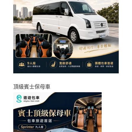
頂級賓士保母車