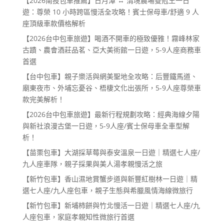
【2026南投包車推薦】日月潭 ↔ 清境農場雙冠王一日
遊：尊榮 10 小時跨區慢活全攻略！賓士保母車/舒適 9 人
座頂級車款價格解析
【2026台中包車旅遊】喝酒不開車的極致優雅！霧峰林家
古蹟、農會酒莊品茗、亞大美術館一日遊，5-9人座商務車
首選
【台中包車】親子樂活與網美聖地全攻略：后豐鐵馬道、
廟東夜市、外埔忘憂谷、梧棲文化出張所，5-9人座尊榮車
款完美解析！
【2026台中包車旅遊】最新行程規劃攻略：經典海線夕陽
與新社浪漫古堡一日遊，5-9人座/賓士保母車全車型解
析！
【苗栗包車】大湖採草莓與泰安溫泉一日遊｜精選七人座/
九人座車隊，親子採果與美人湯孝親慢活之旅
【新竹包車】香山濕地賞蟹步道與新豐紅樹林一日遊｜精
選七人座/九人座包車，親子生態與希臘風情海線微旅行
【新竹包車】新埔柿餅與竹北慢活一日遊｜精選七人座/九
人座包車，家庭孝親知性微旅行首選