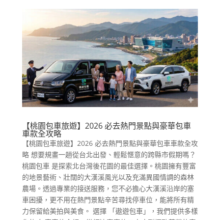
【桃園包車旅遊】2026 必去熱門景點與豪華包車
車款全攻略
【桃園包車旅遊】2026 必去熱門景點與豪華包車車款全攻
略 想要規畫一趟從台北出發、輕鬆愜意的跨縣市假期嗎？
桃園包車 是探索北台灣後花園的最佳選擇。桃園擁有豐富
的地景藝術、壯闊的大漢溪風光以及充滿異國情調的森林
農場。透過專業的接送服務，您不必擔心大漢溪沿岸的塞
車困擾，更不用在熱門景點辛苦尋找停車位，能將所有精
力保留給美拍與美食。 選擇 「遨遊包車」，我們提供多樣