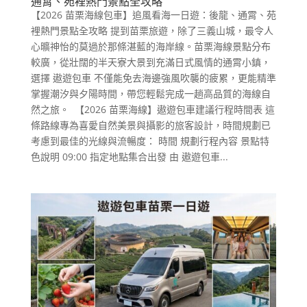
通霄、苑裡熱門景點全攻略
【2026 苗栗海線包車】追風看海一日遊：後龍、通霄、苑
裡熱門景點全攻略 提到苗栗旅遊，除了三義山城，最令人
心曠神怡的莫過於那條湛藍的海岸線。苗栗海線景點分布
較廣，從壯闊的半天寮大景到充滿日式風情的通霄小鎮，
選擇 遨遊包車 不僅能免去海邊強風吹襲的疲累，更能精準
掌握潮汐與夕陽時間，帶您輕鬆完成一趟高品質的海線自
然之旅。 【2026 苗栗海線】遨遊包車建議行程時間表 這
條路線專為喜愛自然美景與攝影的旅客設計，時間規劃已
考慮到最佳的光線與流暢度： 時間 規劃行程內容 景點特
色說明 09:00 指定地點集合出發 由 遨遊包車...