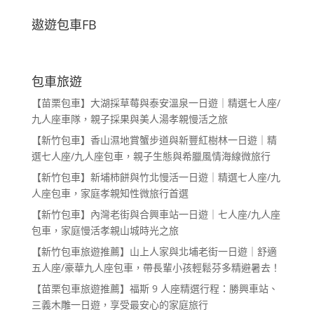
遨遊包車FB
包車旅遊
【苗栗包車】大湖採草莓與泰安溫泉一日遊｜精選七人座/
九人座車隊，親子採果與美人湯孝親慢活之旅
【新竹包車】香山濕地賞蟹步道與新豐紅樹林一日遊｜精
選七人座/九人座包車，親子生態與希臘風情海線微旅行
【新竹包車】新埔柿餅與竹北慢活一日遊｜精選七人座/九
人座包車，家庭孝親知性微旅行首選
【新竹包車】內灣老街與合興車站一日遊｜七人座/九人座
包車，家庭慢活孝親山城時光之旅
【新竹包車旅遊推薦】山上人家與北埔老街一日遊｜舒適
五人座/豪華九人座包車，帶長輩小孩輕鬆芬多精避暑去！
【苗栗包車旅遊推薦】福斯 9 人座精選行程：勝興車站、
三義木雕一日遊，享受最安心的家庭旅行