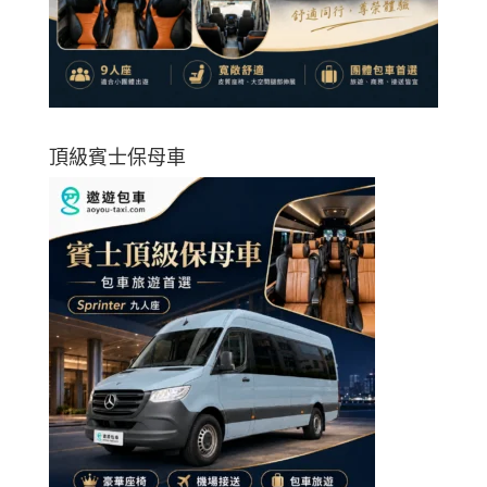
頂級賓士保母車