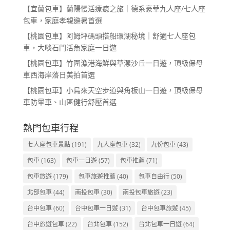
【宜蘭包車】蘭陽慢活療癒之旅｜德系豪華九人座/七人座
包車，家庭孝親避暑首選
【桃園包車】阿姆坪碼頭搭船環湖秘境｜舒適七人座包
車，大啖石門活魚家庭一日遊
【桃園包車】竹圍漁港海鮮與草漯沙丘一日遊，頂級保母
車西海岸落日美拍首選
【桃園包車】小烏來天空步道與角板山一日遊，頂級保母
車防暈車、山區健行舒壓首選
熱門包車行程
七人座包車景點
(191)
九人座包車
(32)
九份包車
(43)
包車
(163)
包車一日遊
(57)
包車推薦
(71)
包車旅遊
(179)
包車旅遊推薦
(40)
包車自由行
(50)
北部包車
(44)
南投包車
(30)
南投包車旅遊
(23)
台中包車
(60)
台中包車一日遊
(31)
台中包車旅遊
(45)
台中旅遊包車
(22)
台北包車
(152)
台北包車一日遊
(64)