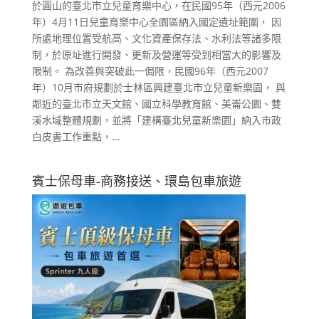
於圓山的臺北市立兒童育樂中心，在民國95年（西元2006
年）4月11日兒童育樂中心全園區納入國定遺址範圍， 因
所處地理位置受航高、文化資產保存法、水利法等諸多限
制，於原址進行開發、更新及營運等受到相當大的影響及
限制。 為改善與突破此一侷限，民國96年（西元2007
年）10月市府規劃於士林區興建臺北市立兒童新樂園， 與
鄰近的臺北市立天文館、國立科學教育館、美崙公園、雙
溪水域整體規劃，並將「建構臺北兒童新樂園」納入市政
白皮書工作重點，...
賓士保母車-商務接送、環島包車旅遊