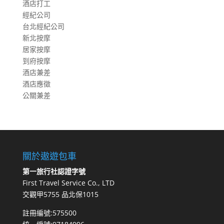
酒店打工
經紀公司
台北經紀公司
新北按摩
居家按摩
到府按摩
酒店兼差
酒店應徵
公關兼差
關於遨遊包車
第一旅行社認證字號
First Travel Service Co., LTD
交觀甲5755 品北保1015
註冊編號:575500