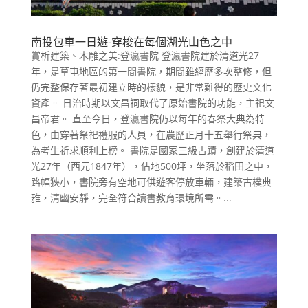
南投包車一日遊-穿梭在每個湖光山色之中
賞析建築、木雕之美:登瀛書院 登瀛書院建於清道光27
年，是草屯地區的第一間書院，期間雖經歷多次整修，但
仍完整保存著最初建立時的樣貌，是非常難得的歷史文化
資產。 日治時期以文昌祠取代了原始書院的功能，主祀文
昌帝君。 直至今日，登瀛書院仍以每年的春祭大典為特
色，由穿著祭祀禮服的人員，在農歷正月十五舉行祭典，
為考生祈求順利上榜。 書院是國家三級古蹟，創建於清道
光27年（西元1847年），佔地500坪，坐落於稻田之中，
路幅狹小，書院旁有空地可供遊客停放車輛，建築古樸典
雅，清幽安靜，完全符合讀書教育環境所需。...