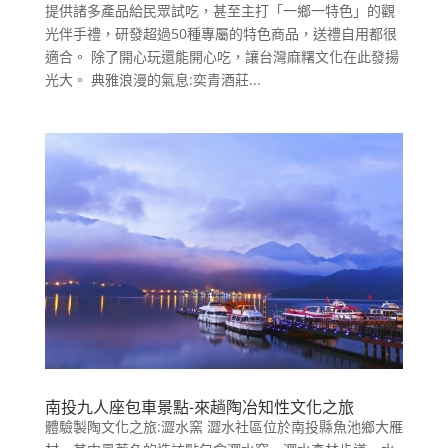
提供諸多產品給民眾試吃，甚至主打「一鄉一特色」的觀
光伴手禮，研發超過50種專屬的特色商品，送禮自用都很
適合。 除了開心玩還能開心吃，讓台灣麻糬文化在此發揚
光大。 典雅浪漫的氣息:奕青酒莊...
南投九人座包車景點-來趟陶冶知性文化之旅
體驗製陶文化之旅:澀水窯 澀水社區位於南投縣魚池鄉大雁