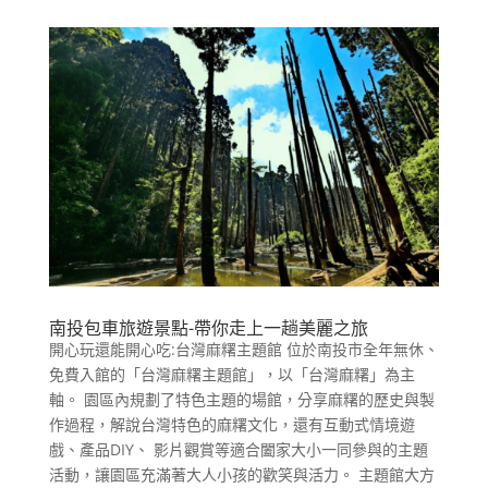
南投包車旅遊景點-帶你走上一趟美麗之旅
開心玩還能開心吃:台灣麻糬主題館 位於南投市全年無休、
免費入館的「台灣麻糬主題館」，以「台灣麻糬」為主
軸。 園區內規劃了特色主題的場館，分享麻糬的歷史與製
作過程，解說台灣特色的麻糬文化，還有互動式情境遊
戲、產品DIY、 影片觀賞等適合闔家大小一同參與的主題
活動，讓園區充滿著大人小孩的歡笑與活力。 主題館大方