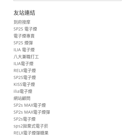
車
旅
友站連結
遊
到府按摩
文
SP2S 電子煙
章
電子煙專賣
SP2S 煙彈
ILIA 電子煙
八大兼職打工
ILIA電子煙
RELX電子煙
SP2S電子煙
KISS電子煙
ilia電子煙
網站顧問
SP2s MAX電子煙
SP2s MAX電子煙彈
SP2s電子煙
sps2拋棄式電子菸
RELX電子煙彈糖果