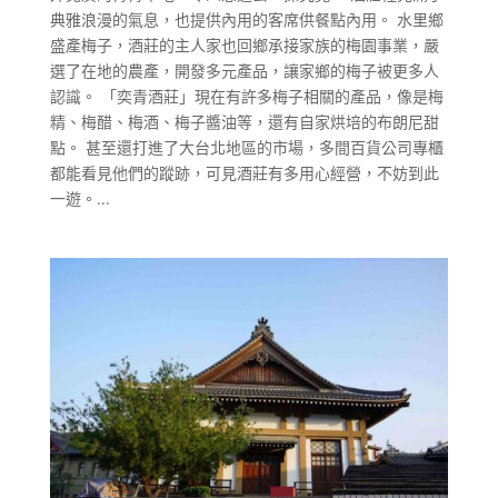
典雅浪漫的氣息，也提供內用的客席供餐點內用。 水里鄉
盛產梅子，酒莊的主人家也回鄉承接家族的梅園事業，嚴
選了在地的農產，開發多元產品，讓家鄉的梅子被更多人
認識。 「奕青酒莊」現在有許多梅子相關的產品，像是梅
精、梅醋、梅酒、梅子醬油等，還有自家烘培的布朗尼甜
點。 甚至還打進了大台北地區的市場，多間百貨公司專櫃
都能看見他們的蹤跡，可見酒莊有多用心經營，不妨到此
一遊。...