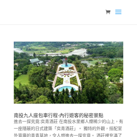
南投九人座包車行程-內行遊客的秘密景點
進去一探究竟:奕青酒莊 在南投水里鄉人煙稀少的山上，有
一座隱蔽的日式建築「奕青酒莊」。 獨特的外觀，搭配室
外寬廣的青青草地，令人想進去一探究竟。 酒莊裡充滿了