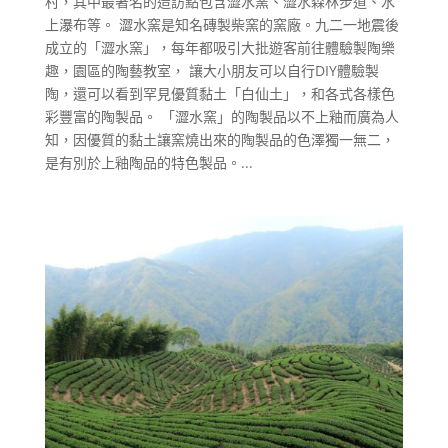
村，其中最著名的造訪點包含澀水窯、澀水森林步道、水
上瀑布等。 澀水窯是知名磚製柴窯的窯廠。九二一地震後
成立的「澀水窯」，每年都吸引大批遊客前往體驗製陶樂
趣，園區的陶藝教室， 讓大小朋友可以自行DIY體驗製
陶，還可以看到罕見優質黏土「白仙土」，和各式各樣色
彩豐富的陶製品。 「澀水窯」的陶製品以不上釉而廣為人
知，因優質的黏土讓窯燒出來的陶製品的色澤獨一無二，
是有別於上釉陶品的特色製品。...