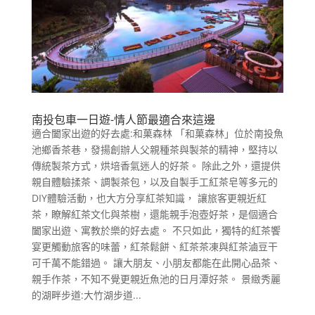
南投包車一日遊-情人節最適合來這邊
適合闔家出遊的好去處:和菓森林 「和菓森林」位於南投魚
池鄉香茶巷，發揚創辦人父親種茶與製茶的精神，堅持以
傳統製茶方式，烘培香氣迷人的好茶。 除此之外，還提供
親自體驗揉茶、調製茶包，以及自製手工紅茶皂等多元的
DIY體驗活動，也大方分享紅茶知識， 讓旅客更親近紅
茶，瞭解紅茶文化與茶樹，還能親手泡壺好茶，是個適合
闔家出遊、寓教於樂的好去處。 不只如此，獨特的紅茶饗
宴更觸動旅客的味蕾，紅茶鬆餅、紅茶茶凍與紅茶滷豆干
可千萬不能錯過。 讓大朋友、小朋友都能在此開心品茶、
親手作茶，不知不覺更親近魚池的日月潭好茶。 景緻秀麗
的湖畔步道:大竹湖步道...