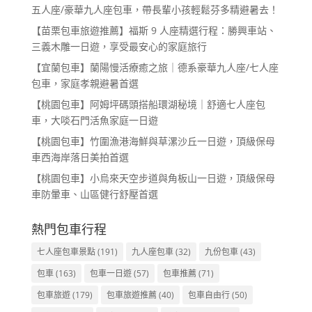
五人座/豪華九人座包車，帶長輩小孩輕鬆芬多精避暑去！
【苗栗包車旅遊推薦】福斯 9 人座精選行程：勝興車站、
三義木雕一日遊，享受最安心的家庭旅行
【宜蘭包車】蘭陽慢活療癒之旅｜德系豪華九人座/七人座
包車，家庭孝親避暑首選
【桃園包車】阿姆坪碼頭搭船環湖秘境｜舒適七人座包
車，大啖石門活魚家庭一日遊
【桃園包車】竹圍漁港海鮮與草漯沙丘一日遊，頂級保母
車西海岸落日美拍首選
【桃園包車】小烏來天空步道與角板山一日遊，頂級保母
車防暈車、山區健行舒壓首選
熱門包車行程
七人座包車景點
(191)
九人座包車
(32)
九份包車
(43)
包車
(163)
包車一日遊
(57)
包車推薦
(71)
包車旅遊
(179)
包車旅遊推薦
(40)
包車自由行
(50)