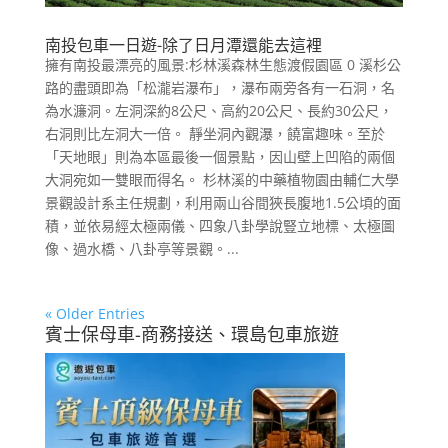
南投包車一日遊-除了日月潭還能去這裡
擁有南投最漂亮的風景:杉林溪森林生態渡假園區 0 溪杉公
路的盡頭即為「松瀧岩瀑布」，瀑布兩旁各有一石洞，名
為水濂洞。左洞深約8公尺、高約20公尺、長約30公尺，
右洞則比左洞大一倍。 靜坐洞內觀瀑，饒富趣味。至於
「天地眼」則為本區最後一個景點，因山壁上凹陷的兩個
大洞宛如一雙眼而得名。 杉林溪的中藥植物園由輔仁大學
景觀設計系主任規劃，利用兩山谷間狹長腹地1.5公頃的面
積，並依易經太極兩儀、四象八卦學說豎立地標、太極圖
像、過水橋、八卦亭等景觀。...
« Older Entries
賓士保母車-商務接送、環島包車旅遊