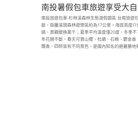
南投暑假包車旅遊享受大自
南投旅遊包車-杉林溪森林生態渡假園區 台南旅
脈，距離溪頭森林遊樂區約為17公里，海拔高度介於
繞、景觀變換萬千；夏季平均溫度僅20度，冬季
年花開不斷，春天可賞山櫻、杜鵑、石楠、鬱金香
飄香，四時皆有不同景色，是國內知名的避暑勝地和賞