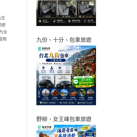
山支
霧繚
內全
臘梅
九份、十分、包車旅遊
野柳、女王峰包車旅遊