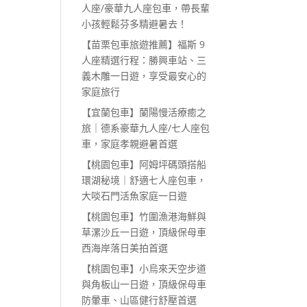
人座/豪華九人座包車，帶長輩
小孩輕鬆芬多精避暑去！
【苗栗包車旅遊推薦】福斯 9
人座精選行程：勝興車站、三
義木雕一日遊，享受最安心的
家庭旅行
【宜蘭包車】蘭陽慢活療癒之
旅｜德系豪華九人座/七人座包
車，家庭孝親避暑首選
【桃園包車】阿姆坪碼頭搭船
環湖秘境｜舒適七人座包車，
大啖石門活魚家庭一日遊
【桃園包車】竹圍漁港海鮮與
草漯沙丘一日遊，頂級保母車
西海岸落日美拍首選
【桃園包車】小烏來天空步道
與角板山一日遊，頂級保母車
防暈車、山區健行舒壓首選