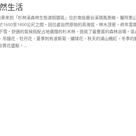
然生活
遊包車來到「杉林溪森林生態渡假園區」位於南投鹿谷溪頭風景線，屬阿里
1600至1800公尺之間。因位處自然原始的高海拔，林木茂密，終年雲
不下雪。舒適的氣候搭配占地廣闊的杉木林，造就了最豐富的森林浴場。區
、吊鐘花、牡丹花，夏季則有波斯菊、繡球花，秋天的滿山楓紅，冬季的
花盛點。...