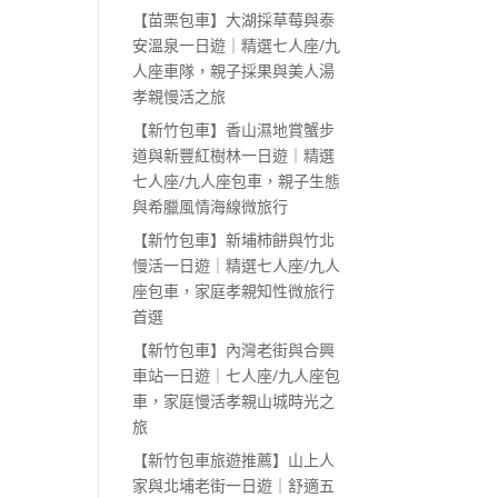
【苗栗包車】大湖採草莓與泰
安溫泉一日遊｜精選七人座/九
人座車隊，親子採果與美人湯
孝親慢活之旅
【新竹包車】香山濕地賞蟹步
道與新豐紅樹林一日遊｜精選
七人座/九人座包車，親子生態
與希臘風情海線微旅行
【新竹包車】新埔柿餅與竹北
慢活一日遊｜精選七人座/九人
座包車，家庭孝親知性微旅行
首選
【新竹包車】內灣老街與合興
車站一日遊｜七人座/九人座包
車，家庭慢活孝親山城時光之
旅
【新竹包車旅遊推薦】山上人
家與北埔老街一日遊｜舒適五