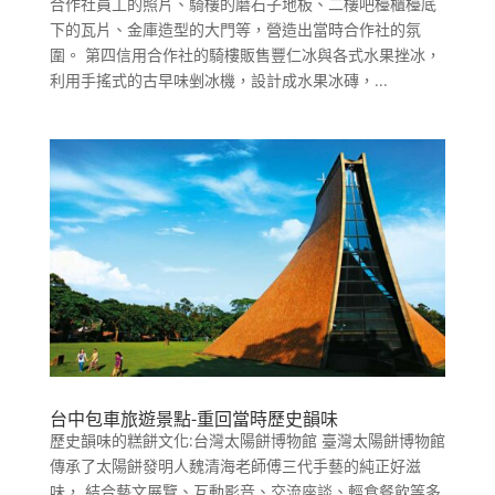
合作社員工的照片、騎樓的磨石子地板、二樓吧檯櫃檯底
下的瓦片、金庫造型的大門等，營造出當時合作社的氛
圍。 第四信用合作社的騎樓販售豐仁冰與各式水果挫冰，
利用手搖式的古早味剉冰機，設計成水果冰磚，...
台中包車旅遊景點-重回當時歷史韻味
歷史韻味的糕餅文化:台灣太陽餅博物館 臺灣太陽餅博物館
傳承了太陽餅發明人魏清海老師傅三代手藝的純正好滋
味， 結合藝文展覽、互動影音、交流座談、輕食餐飲等多