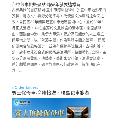
台中包車旅遊景點-跨完年就要這樣玩
古樸典雅的書院格調:臺中市港區藝術中心 臺中市地形東西
狹長，地方文化資源分配不易，為使藝文推廣能達全面之
效，自民國82年起興建臺中市港區藝術中心，並於89年3
月正式營運。 中心座落於文風鼎盛的清水區，東靠鰲峰
山、西臨台中港、北傍大甲溪，建於高低起伏的人工矮丘
與平地之間，以「院落空間」作為整體空間之詮釋， 建築
仿閩南合院風格設計，並帶有傳統書院格調，古樸典雅。
是一處多功能複合式的藝術展演場所，總面積約3公頃，主
要區分為展覽廳、演藝廳、美術家資料館、演講會議廳、
戶外劇場休閒區、研習教室區和行政區等，設施功能完
善。...
« Older Entries
賓士保母車-商務接送、環島包車旅遊