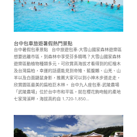
台中包車旅遊暑假熱門景點
台中暑假包車景點 台中旅遊包車-大雪山國家森林遊樂區
想要逃離市區，到森林中享受芬多精嗎？大雪山國家森林
遊樂區動植物種類多元，可欣賞高海拔才看得到的紅檜木
及台灣扁柏，幸運的話還能見到帝雉、藍腹鷴、山羌、山
羊以及白面鼯鼠身影，推薦大家可以到小神木步道走走，
欣賞園區最美的扁柏巨木林。 台中九人座包車-武陵農場
「武陵農場」位於台中市和平區，就在櫻花鉤吻鮭的產地
七家灣溪畔，海拔高約自 1,720-1,850...