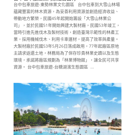
台中包車旅遊-東勢林業文化園區 台中包車到大雪山林場
蘊藏豐富的林木資源，為妥善利用資源並創造經濟收益、
帶動地方繁榮，民國45年起開始籌設「大雪山林業公
司」，並於民國51年開始興建大製材廠，民國53年竣工，
當時引進先進伐木及製材技術，創造臺灣示範性的林產工
業，採用機械伐木、利用卡車運材，提高了效率與產量。
大製材廠於民國53年5月26日落成啟用，77年起廠區原地
主請求返還土地，林務局為了保存珍貴林業史蹟以及生態
環境，承諾將廠區規劃為「林業博物館」，讓全民可共享
資源。 台中包車旅遊-台糖湖濱生態園區 ...