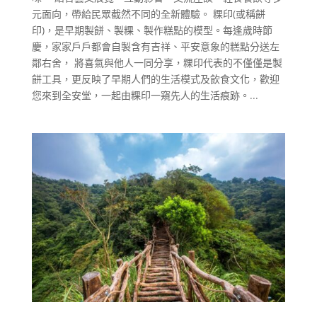
元面向，帶給民眾截然不同的全新體驗。 粿印(或稱餅
印)，是早期製餅、製粿、製作糕點的模型。每逢歲時節
慶，家家戶戶都會自製含有吉祥、平安意象的糕點分送左
鄰右舍， 將喜氣與他人一同分享，粿印代表的不僅僅是製
餅工具，更反映了早期人們的生活模式及飲食文化，歡迎
您來到全安堂，一起由粿印一窺先人的生活痕跡。...