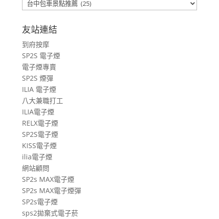
包
車
旅
友站連結
遊
到府按摩
文
SP2S 電子煙
章
電子煙專賣
SP2S 煙彈
ILIA 電子煙
八大兼職打工
ILIA電子煙
RELX電子煙
SP2S電子煙
KISS電子煙
ilia電子煙
網站顧問
SP2s MAX電子煙
SP2s MAX電子煙彈
SP2s電子煙
sps2拋棄式電子菸