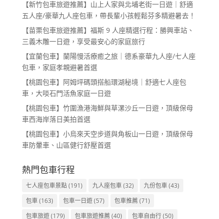
【新竹包車旅遊推薦】山上人家與北埔老街一日遊｜舒適
五人座/豪華九人座包車，帶長輩小孩輕鬆芬多精避暑去！
【苗栗包車旅遊推薦】福斯 9 人座精選行程：勝興車站、
三義木雕一日遊，享受最安心的家庭旅行
【宜蘭包車】蘭陽慢活療癒之旅｜德系豪華九人座/七人座
包車，家庭孝親避暑首選
【桃園包車】阿姆坪碼頭搭船環湖秘境｜舒適七人座包
車，大啖石門活魚家庭一日遊
【桃園包車】竹圍漁港海鮮與草漯沙丘一日遊，頂級保母
車西海岸落日美拍首選
【桃園包車】小烏來天空步道與角板山一日遊，頂級保母
車防暈車、山區健行舒壓首選
熱門包車行程
七人座包車景點
(191)
九人座包車
(32)
九份包車
(43)
包車
(163)
包車一日遊
(57)
包車推薦
(71)
包車旅遊
(179)
包車旅遊推薦
(40)
包車自由行
(50)