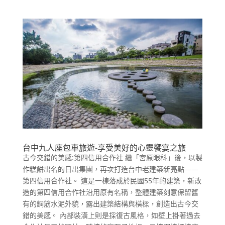
台中九人座包車旅遊-享受美好的心靈饗宴之旅
古今交錯的美感:第四信用合作社 繼「宮原眼科」後，以製
作糕餅出名的日出集團，再次打造台中老建築新亮點——
第四信用合作社。 這是一棟落成於民國55年的建築，新改
造的第四信用合作社沿用原有名稱，整體建築刻意保留舊
有的鋼筋水泥外貌，露出建築結構與橫樑，創造出古今交
錯的美感。 內部裝潢上則是採復古風格，如壁上掛著過去