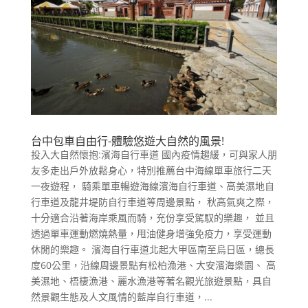
台中包車自由行-體驗悠遊大自然的風景!
投入大自然懷抱:濱海自行車道 國內疫情趨緩，可與家人朋
友多走出戶外放鬆身心，特別推薦台中海線單車旅行二天
一夜遊程， 騎乘單車暢遊海線濱海自行車道、高美濕地自
行車道及龍井堤防自行車道等周邊景點， 秋高氣爽之際，
十分適合沿著海岸乘風而騎，充份享受駕馭的樂趣， 並且
透過單車運動燃燒熱量，甩油健身增強免疫力，享受運動
休閒的樂趣。 濱海自行車道北起大甲區南至烏日區，總長
度60公里，沿線周邊景點有松柏漁港、大安濱海樂園、 高
美濕地、梧棲漁港、麗水漁港等著名觀光旅遊景點，具自
然景觀生態及人文風情的藍岸自行車道，...