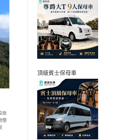
頂級賓士保母車
設施
物整
至