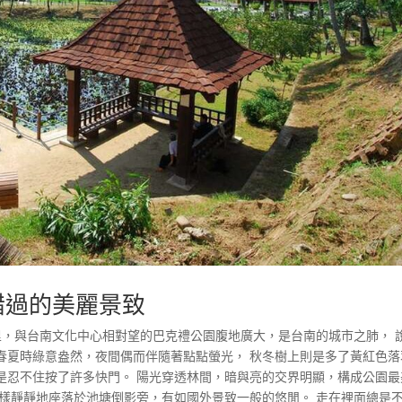
錯過的美麗景致
里，與台南文化中心相對望的巴克禮公園腹地廣大，是台南的城市之肺， 
春夏時綠意盎然，夜間偶而伴隨著點點螢光， 秋冬樹上則是多了黃紅色落
是忍不住按了許多快門。 陽光穿透林間，暗與亮的交界明顯，構成公園最
一樣靜靜地座落於池塘倒影旁，有如國外景致一般的悠閒。 走在裡面總是