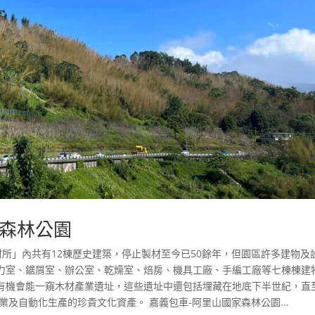
森林公園
材所」內共有12棟歷史建築，停止製材至今已50餘年，但園區許多建物及
力室、鋸屑室、辦公室、乾燥室、焙房、機具工廠、手編工廠等七棟棟建
有機會能一窺木材產業遺址，這些遺址中還包括埋藏在地底下半世紀，直
業及自動化生產的珍貴文化資產。 嘉義包車-阿里山國家森林公園...