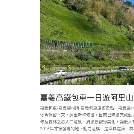
嘉義高鐵包車一日遊阿里山
嘉義包車-嘉義製材所 嘉義包車旅遊景點「嘉義製
依舊保留下來，經重新整修後，目前已陸續完成動
修及森林之歌入口意象、周邊景觀綠美化，讓後人
2016年才被發現的地下動力遺構，是兼具建築、林