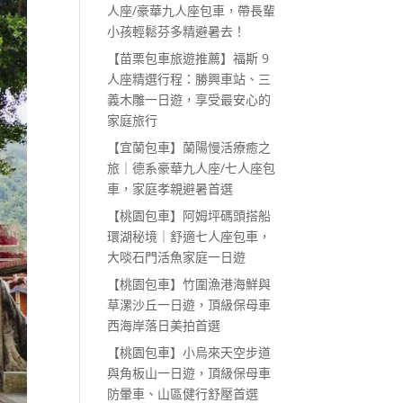
人座/豪華九人座包車，帶長輩
小孩輕鬆芬多精避暑去！
【苗栗包車旅遊推薦】福斯 9
人座精選行程：勝興車站、三
義木雕一日遊，享受最安心的
家庭旅行
【宜蘭包車】蘭陽慢活療癒之
旅｜德系豪華九人座/七人座包
車，家庭孝親避暑首選
【桃園包車】阿姆坪碼頭搭船
環湖秘境｜舒適七人座包車，
大啖石門活魚家庭一日遊
【桃園包車】竹圍漁港海鮮與
草漯沙丘一日遊，頂級保母車
西海岸落日美拍首選
【桃園包車】小烏來天空步道
與角板山一日遊，頂級保母車
防暈車、山區健行舒壓首選