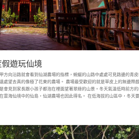
度假遊玩仙境
往六甲方向沿路就會看到仙湖農場的指標，蜿蜒的山路中處處可見路邊的青皮
從遠處望去真的像極了花東的農場。 農場最受歡迎的就是草皮上的無邊際
總是會見到家長跟小孩子都泡在裡面望著翠綠的山景。冬天氣溫低時前方的
浮在雲海仙境中的仙島，仙湖農場也因此得名。 在低海拔的山區中，冬天