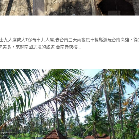
士九人座或大T保母車九人座,去台南三天兩夜包車輕鬆遊玩台南高雄，從
美食，來趟南國之境的旅遊 台南赤崁樓...