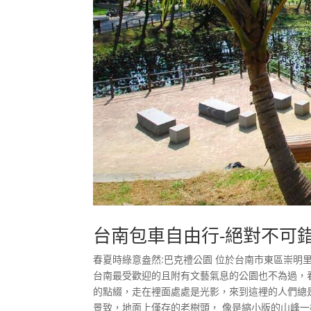
台南包車自由行-絕對不可
春夏時綠意盎然:巴克禮公園 位於台南市東區崇明
台南最受歡迎的且附有文藝氣息的公園也不為過，
的點綴，走在裡面處處是光影，來到這裡的人們總
景致，地面上僅存的老樹頭， 像是縮小版的山峰