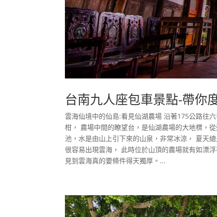
台南九人座包車景點-帶你
雲海仙境中的仙島:看見仙湖農場 沿著175公路
柑， 農場中間的瞭望台，是仙湖農場的大地標，
池，水是由山上引下來的山泉，非常冰涼， 夏天
很容易出現雲海， 此時位於山頂的農場就有如漂
見到雲海真的要條件得天獨厚。...