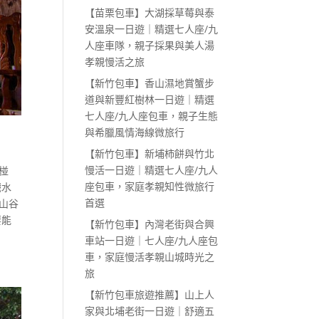
【苗栗包車】大湖採草莓與泰
安溫泉一日遊｜精選七人座/九
人座車隊，親子採果與美人湯
孝親慢活之旅
【新竹包車】香山濕地賞蟹步
道與新豐紅樹林一日遊｜精選
七人座/九人座包車，親子生態
與希臘風情海線微旅行
【新竹包車】新埔柿餅與竹北
慢活一日遊｜精選七人座/九人
椪
座包車，家庭孝親知性微旅行
戲水
首選
山谷
要能
【新竹包車】內灣老街與合興
車站一日遊｜七人座/九人座包
車，家庭慢活孝親山城時光之
旅
【新竹包車旅遊推薦】山上人
家與北埔老街一日遊｜舒適五