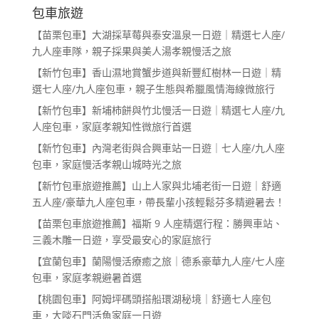
包車旅遊
【苗栗包車】大湖採草莓與泰安溫泉一日遊｜精選七人座/
九人座車隊，親子採果與美人湯孝親慢活之旅
【新竹包車】香山濕地賞蟹步道與新豐紅樹林一日遊｜精
選七人座/九人座包車，親子生態與希臘風情海線微旅行
【新竹包車】新埔柿餅與竹北慢活一日遊｜精選七人座/九
人座包車，家庭孝親知性微旅行首選
【新竹包車】內灣老街與合興車站一日遊｜七人座/九人座
包車，家庭慢活孝親山城時光之旅
【新竹包車旅遊推薦】山上人家與北埔老街一日遊｜舒適
五人座/豪華九人座包車，帶長輩小孩輕鬆芬多精避暑去！
【苗栗包車旅遊推薦】福斯 9 人座精選行程：勝興車站、
三義木雕一日遊，享受最安心的家庭旅行
【宜蘭包車】蘭陽慢活療癒之旅｜德系豪華九人座/七人座
包車，家庭孝親避暑首選
【桃園包車】阿姆坪碼頭搭船環湖秘境｜舒適七人座包
車，大啖石門活魚家庭一日遊