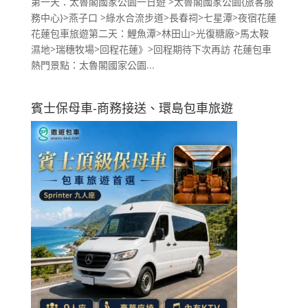
第一天：太魯閣國家公園一日遊 >太魯閣國家公園{旅客服
務中心}>燕子口 >綠水合流步道>長春祠>七星潭>夜宿花蓮
花蓮包車旅遊第二天：鯉魚潭>林田山>光復糖廠>馬太鞍
濕地>瑞穗牧場>回程花蓮》>回程期待下次再訪 花蓮包車
熱門景點：太魯閣國家公園...
賓士保母車-商務接送、環島包車旅遊