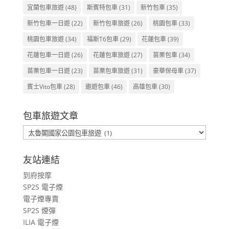
宜蘭包車旅遊
(48)
斯賓特包車
(31)
新竹包車
(35)
新竹包車一日遊
(22)
新竹包車旅遊
(26)
桃園包車
(33)
桃園包車旅遊
(34)
福斯T6包車
(29)
花蓮包車
(39)
花蓮包車一日遊
(26)
花蓮包車旅遊
(27)
苗栗包車
(34)
苗栗包車一日遊
(23)
苗栗包車旅遊
(31)
豪華保母車
(37)
賓士Vito包車
(28)
遨遊包車
(46)
高雄包車
(30)
包車旅遊文章
包
車
旅
友站連結
遊
到府按摩
文
SP2S 電子煙
章
電子煙專賣
SP2S 煙彈
ILIA 電子煙