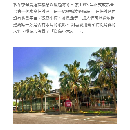
多冬季候鳥選擇棲息以度過寒冬。 於1993 年正式成為全
台第一個水鳥保護區，是一處雁鴨渡冬驛站。 在保護區內
設有賞鳥平台、觀察小徑、賞鳥堡等，讓人們可以邊散步
邊觀察一旁是否有水鳥的蹤影。 對喜愛用鏡頭捕捉鳥群的
人們，還貼心設置了「賞鳥小木屋」，...