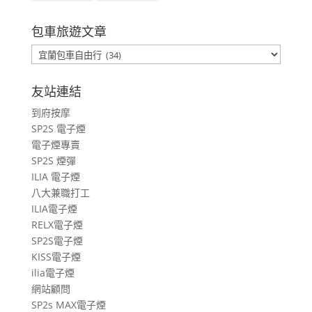
包車旅遊文章
包
車
旅
友站連結
遊
到府按摩
文
SP2S 電子煙
章
電子煙專賣
SP2S 煙彈
ILIA 電子煙
八大兼職打工
ILIA電子煙
RELX電子煙
SP2S電子煙
KISS電子煙
ilia電子煙
網站顧問
SP2s MAX電子煙