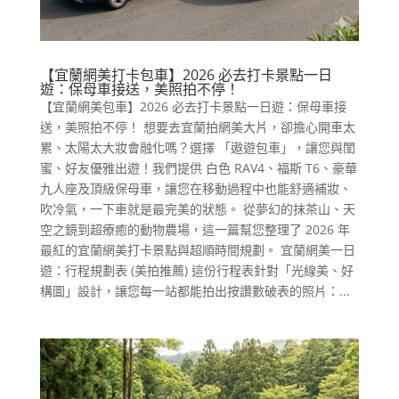
【宜蘭網美打卡包車】2026 必去打卡景點一日
遊：保母車接送，美照拍不停！
【宜蘭網美包車】2026 必去打卡景點一日遊：保母車接
送，美照拍不停！ 想要去宜蘭拍網美大片，卻擔心開車太
累、太陽太大妝會融化嗎？選擇 「遨遊包車」，讓您與閨
蜜、好友優雅出遊！我們提供 白色 RAV4、福斯 T6、豪華
九人座及頂級保母車，讓您在移動過程中也能舒適補妝、
吹冷氣，一下車就是最完美的狀態。 從夢幻的抹茶山、天
空之鏡到超療癒的動物農場，這一篇幫您整理了 2026 年
最紅的宜蘭網美打卡景點與超順時間規劃。 宜蘭網美一日
遊：行程規劃表 (美拍推薦) 這份行程表針對「光線美、好
構圖」設計，讓您每一站都能拍出按讚數破表的照片：...