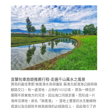
宜蘭包車旅遊推薦行程-走遍千山萬水之風景
賞鳥的最佳季節:無尾港水鳥保護區 蘇澳北部濱海公路與嶺
腳路交口，有一處濕地，占地約102公頃， 原為一條位於
蘭陽平原東南方的河流，因出海口河道淤塞，而形成一片
海岸沼澤地，故名「無尾港」。 溼地上豐富的水生動植物
資源以及位經秋冬候鳥過境的必經路徑上， 因此吸引了許