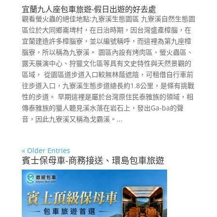
宜蘭九人座包車旅遊-假日出遊的好去處
觀看螢火蟲的絕佳地點:九寮溪生態園區 九寮溪自然生態園
區位於大同鄉崙埤村，在日治時期，因台灣盛產樟腦，在
宜蘭建造許多樟腦寮，並以編號稱呼，而這裡為第九座樟
腦寮，所以稱為九寮溪。 園區內設有烤肉區、螢火蟲區、
露天展演中心、狩獵文化區等具有文史特性與天然景觀的
區域， 從園區道步道入口較無林蔭遮陰，可租借自行車前
往步道入口，九寮溪生態步道總長約1.8公里，是條有挑戰
性的步道。 早期這裡是屬於台灣原住民泰雅族的領域，相
傳泰雅族的獵人聽見溪水落在岩石上，發出Ga-ba的聲
音，因此九寮溪又稱為戈霸溪。...
« Older Entries
賓士保母車-商務接送、環島包車旅遊