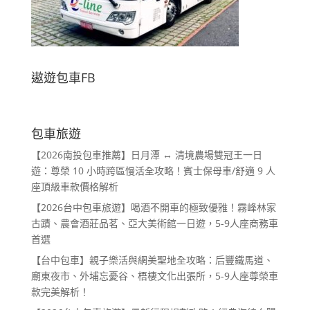
遨遊包車FB
包車旅遊
【2026南投包車推薦】日月潭 ↔ 清境農場雙冠王一日
遊：尊榮 10 小時跨區慢活全攻略！賓士保母車/舒適 9 人
座頂級車款價格解析
【2026台中包車旅遊】喝酒不開車的極致優雅！霧峰林家
古蹟、農會酒莊品茗、亞大美術館一日遊，5-9人座商務車
首選
【台中包車】親子樂活與網美聖地全攻略：后豐鐵馬道、
廟東夜市、外埔忘憂谷、梧棲文化出張所，5-9人座尊榮車
款完美解析！