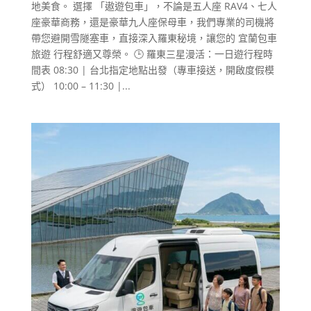
地美食。 選擇 「遨遊包車」，不論是五人座 RAV4、七人
座豪華商務，還是豪華九人座保母車，我們專業的司機將
帶您避開雪隧塞車，直接深入羅東秘境，讓您的 宜蘭包車
旅遊 行程舒適又尊榮。 🕒 羅東三星漫活：一日遊行程時
間表 08:30 | 台北指定地點出發（專車接送，開啟度假模
式） 10:00 – 11:30 |...