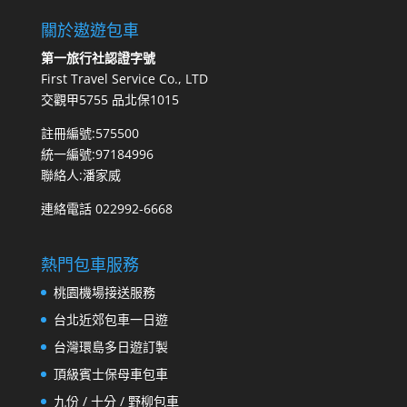
關於遨遊包車
第一旅行社認證字號
First Travel Service Co., LTD
交觀甲5755 品北保1015
註冊編號:575500
統一編號:97184996
聯絡人:潘家威
連絡電話 022992-6668
熱門包車服務
桃園機場接送服務
台北近郊包車一日遊
台灣環島多日遊訂製
頂級賓士保母車包車
九份 / 十分 / 野柳包車