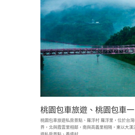
桃園包車旅遊、桃園包車一
桃園包車旅遊私房景點、羅浮村 羅浮里，位於台灣
界，北與霞雲里相鄰，南與高義里相隔，東以大漢溪
遊私房景點、義盛村...