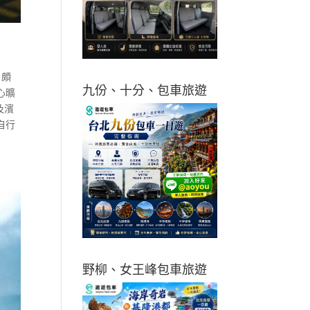
，頗
九份、十分、包車旅遊
心曠
及濱
自行
野柳、女王峰包車旅遊