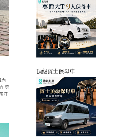
頂級賓士保母車
車內
竹 讓
，預訂