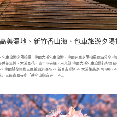
高美濕地、新竹香山海、包車旅遊夕陽
、包車旅遊夕陽拍攝 桃園大溪包車旅遊、桃園包車夕陽拍攝景點分享 桃
麥芽花生糖、大溪豆花、古早味碗粿、月光餅 桃園大溪包車旅遊行程景點
 -> 桃園縣復興鄉三民蝙蝠洞瀑布 -> 新百吉隧道 -> 大溪後慈湖(需預約) ->
: 三級古蹟寺廟「蓮座山觀音寺」 ->...