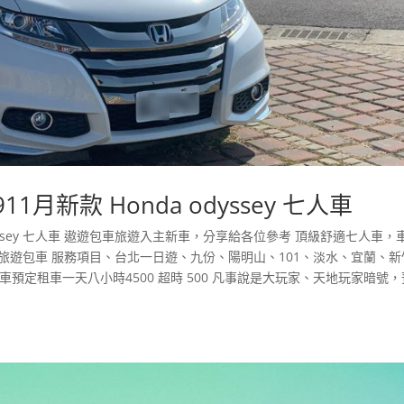
月新款 Honda odyssey 七人車
odyssey 七人車 遨遊包車旅遊入主新車，分享給各位參考 頂級舒適七人車，
景點旅遊包車 服務項目、台北一日遊、九份、陽明山、101、淡水、宜蘭、新
~ 新車預定租車一天八小時4500 超時 500 凡事說是大玩家、天地玩家暗號