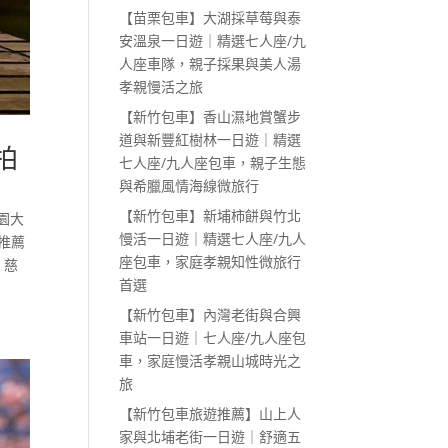
【苗栗包車】大湖採草莓與泰
安溫泉一日遊｜精選七人座/九
人座車隊，親子採果與美人湯
孝親慢活之旅
【新竹包車】香山濕地賞蟹步
道與新豐紅樹林一日遊｜精選
拍
七人座/九人座包車，親子生態
與希臘風情海線微旅行
【新竹包車】新埔柿餅與竹北
園大
慢活一日遊｜精選七人座/九人
推薦
座包車，家庭孝親知性微旅行
 慈
首選
【新竹包車】內灣老街與合興
車站一日遊｜七人座/九人座包
車，家庭慢活孝親山城時光之
旅
【新竹包車旅遊推薦】山上人
家與北埔老街一日遊｜舒適五