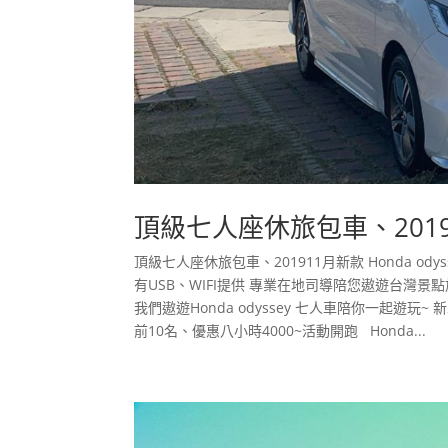
頂級七人座休旅包車、201911
頂級七人座休旅包車、201911月新款 Honda 
有USB、WIFI提供 專業在地司導陪您遨遊台灣
我們遨遊Honda odyssey 七人車陪你一起遊玩
前10名、優惠八小時4000~活動開跑 Honda...