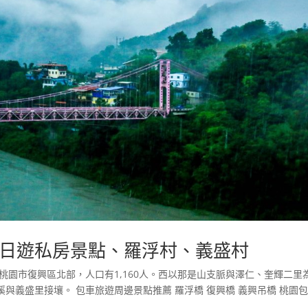
日遊私房景點、羅浮村、義盛村
桃園市復興區北部，人口有1,160人。西以那是山支脈與澤仁、奎輝二里
與義盛里接壤。 包車旅遊周邊景點推薦 羅浮橋 復興橋 義興吊橋 桃園