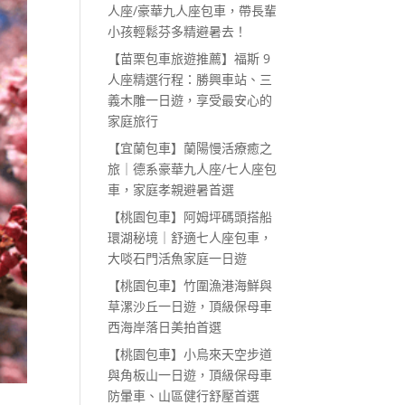
人座/豪華九人座包車，帶長輩
小孩輕鬆芬多精避暑去！
【苗栗包車旅遊推薦】福斯 9
人座精選行程：勝興車站、三
義木雕一日遊，享受最安心的
家庭旅行
【宜蘭包車】蘭陽慢活療癒之
旅｜德系豪華九人座/七人座包
車，家庭孝親避暑首選
【桃園包車】阿姆坪碼頭搭船
環湖秘境｜舒適七人座包車，
大啖石門活魚家庭一日遊
【桃園包車】竹圍漁港海鮮與
草漯沙丘一日遊，頂級保母車
西海岸落日美拍首選
【桃園包車】小烏來天空步道
與角板山一日遊，頂級保母車
防暈車、山區健行舒壓首選