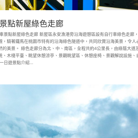
景點新屋綠色走廊
包車景點新屋綠色走廊 新屋區永安漁港旁沿海遊憩區設有自行車綠色走廊
觀，騎著鐵馬在桃園市特有的沿海綠色隧道中，共同欣賞沿海美景，令人
然的美景。 綠色走廊分為北、中、南區，全程共約4公里長，由綠蔭大道
統、木棧平臺、眺望休憩涼亭、景觀眺望區、休憩座椅、景觀解說設施、
日遊景點介紹...