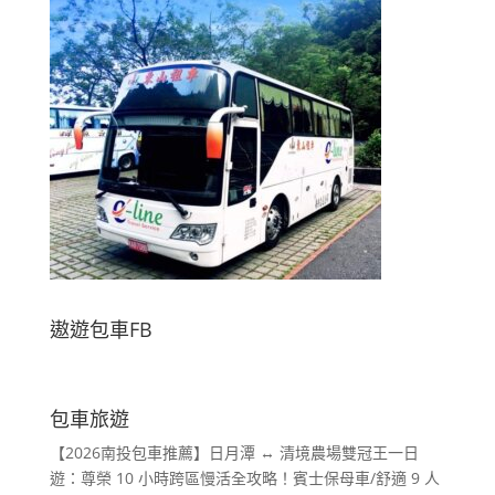
遨遊包車FB
包車旅遊
【2026南投包車推薦】日月潭 ↔ 清境農場雙冠王一日
遊：尊榮 10 小時跨區慢活全攻略！賓士保母車/舒適 9 人