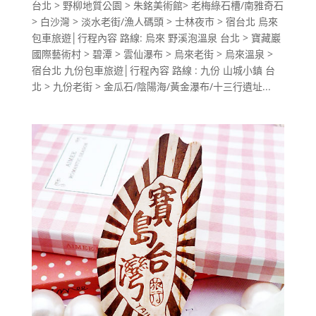
台北 > 野柳地質公園 > 朱銘美術館> 老梅綠石槽/南雅奇石
> 白沙灣 > 淡水老街/漁人碼頭 > 士林夜市 > 宿台北 烏來
包車旅遊│行程內容 路線: 烏來 野溪泡溫泉 台北 > 寶藏巖
國際藝術村 > 碧潭 > 雲仙瀑布 > 烏來老街 > 烏來溫泉 >
宿台北 九份包車旅遊│行程內容 路線 : 九份 山城小鎮 台
北 > 九份老街 > 金瓜石/陰陽海/黃金瀑布/十三行遺址...