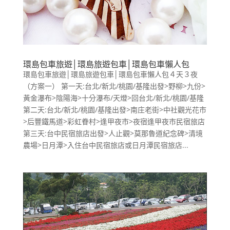
環島包車旅遊│環島旅遊包車│環島包車懶人包
環島包車旅遊│環島旅遊包車│環島包車懶人包４天３夜
（方案一） 第一天:台北/新北/桃園/基隆出發>野柳>九份>
黃金瀑布>陰陽海>十分瀑布/天燈>回台北/新北/桃園/基隆
第二天:台北/新北/桃園/基隆出發>南庄老街>中社觀光花市
>后豐鐵馬道>彩虹眷村>逢甲夜市>夜宿逢甲夜市民宿旅店
第三天:台中民宿旅店出發>人止觀>莫那魯道紀念碑>清境
農場>日月潭>入住台中民宿旅店或日月潭民宿旅店...