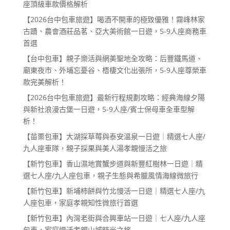
座頂級車款價格解析
【2026台中包車旅遊】喝酒不開車的極致優雅！霧峰林家
古蹟、農會酒莊品茗、亞大美術館一日遊，5-9人座商務車
首選
【台中包車】親子樂活與網美聖地全攻略：后豐鐵馬道、
廟東夜市、外埔忘憂谷、梧棲文化出張所，5-9人座尊榮車
款完美解析！
【2026台中包車旅遊】最新行程規劃攻略：經典海線夕陽
與新社浪漫古堡一日遊，5-9人座/賓士保母車全車型解
析！
【苗栗包車】大湖採草莓與泰安溫泉一日遊｜精選七人座/
九人座車隊，親子採果與美人湯孝親慢活之旅
【新竹包車】香山濕地賞蟹步道與新豐紅樹林一日遊｜精
選七人座/九人座包車，親子生態與希臘風情海線微旅行
【新竹包車】新埔柿餅與竹北慢活一日遊｜精選七人座/九
人座包車，家庭孝親知性微旅行首選
【新竹包車】內灣老街與合興車站一日遊｜七人座/九人座
包車，家庭慢活孝親山城時光之旅