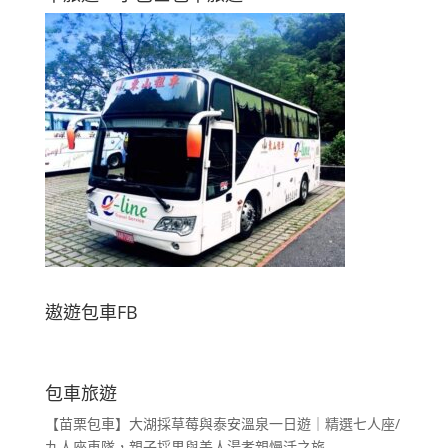
遨遊包車FB
包車旅遊
【苗栗包車】大湖採草莓與泰安溫泉一日遊｜精選七人座/
九人座車隊，親子採果與美人湯孝親慢活之旅