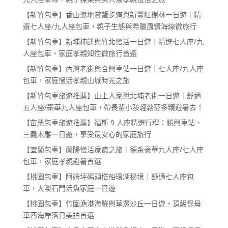
【新竹包車】香山濕地賞蟹步道與新豐紅樹林一日遊｜精
選七人座/九人座包車，親子生態與希臘風情海線微旅行
【新竹包車】新埔柿餅與竹北慢活一日遊｜精選七人座/九
人座包車，家庭孝親知性微旅行首選
【新竹包車】內灣老街與合興車站一日遊｜七人座/九人座
包車，家庭慢活孝親山城時光之旅
【新竹包車旅遊推薦】山上人家與北埔老街一日遊｜舒適
五人座/豪華九人座包車，帶長輩小孩輕鬆芬多精避暑去！
【苗栗包車旅遊推薦】福斯 9 人座精選行程：勝興車站、
三義木雕一日遊，享受最安心的家庭旅行
【宜蘭包車】蘭陽慢活療癒之旅｜德系豪華九人座/七人座
包車，家庭孝親避暑首選
【桃園包車】阿姆坪碼頭搭船環湖秘境｜舒適七人座包
車，大啖石門活魚家庭一日遊
【桃園包車】竹圍漁港海鮮與草漯沙丘一日遊，頂級保母
車西海岸落日美拍首選