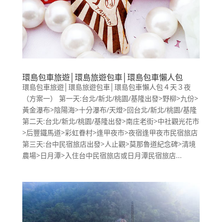
環島包車旅遊│環島旅遊包車│環島包車懶人包
環島包車旅遊│環島旅遊包車│環島包車懶人包４天３夜
（方案一） 第一天:台北/新北/桃園/基隆出發>野柳>九份>
黃金瀑布>陰陽海>十分瀑布/天燈>回台北/新北/桃園/基隆
第二天:台北/新北/桃園/基隆出發>南庄老街>中社觀光花市
>后豐鐵馬道>彩虹眷村>逢甲夜市>夜宿逢甲夜市民宿旅店
第三天:台中民宿旅店出發>人止觀>莫那魯道紀念碑>清境
農場>日月潭>入住台中民宿旅店或日月潭民宿旅店...