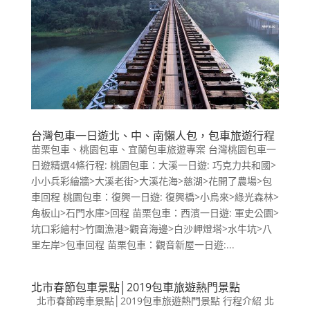
台灣包車一日遊北、中、南懶人包，包車旅遊行程
苗栗包車、桃園包車、宜蘭包車旅遊專案 台灣桃園包車一
日遊精選4條行程: 桃園包車：大溪一日遊: 巧克力共和國>
小小兵彩繪牆>大溪老街>大溪花海>慈湖>花開了農場>包
車回程 桃園包車：復興一日遊: 復興橋>小烏來>綠光森林>
角板山>石門水庫>回程 苗栗包車：西濱一日遊: 軍史公園>
坑口彩繪村>竹圍漁港>觀音海邊>白沙岬燈塔>水牛坑>八
里左岸>包車回程 苗栗包車：觀音新屋一日遊:...
北市春節包車景點│2019包車旅遊熱門景點
北市春節跨車景點│2019包車旅遊熱門景點 行程介紹 北