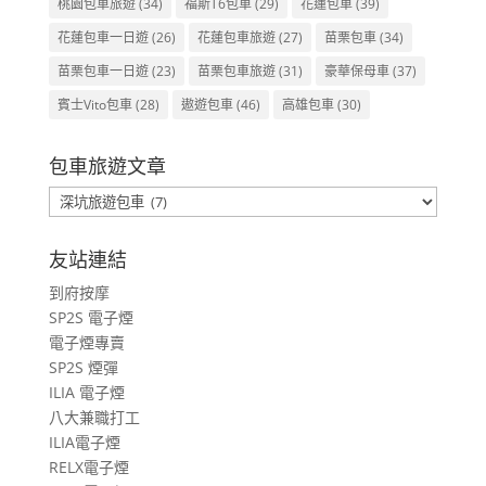
桃園包車旅遊
(34)
福斯T6包車
(29)
花蓮包車
(39)
花蓮包車一日遊
(26)
花蓮包車旅遊
(27)
苗栗包車
(34)
苗栗包車一日遊
(23)
苗栗包車旅遊
(31)
豪華保母車
(37)
賓士Vito包車
(28)
遨遊包車
(46)
高雄包車
(30)
包車旅遊文章
包
車
旅
友站連結
遊
到府按摩
文
SP2S 電子煙
章
電子煙專賣
SP2S 煙彈
ILIA 電子煙
八大兼職打工
ILIA電子煙
RELX電子煙