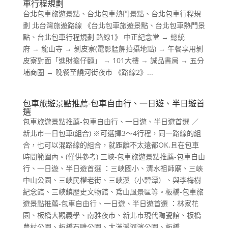
車行程規劃
台北包車旅遊景點、台北包車熱門景點、台北包車行程規
劃 北台灣旅遊路線 《台北包車旅遊景點、台北包車熱門景
點、台北包車行程規劃 路線1》 中正紀念堂 → 總統
府 → 龍山寺 → 剝皮寮(電影艋舺拍攝地點) → 午餐享用剝
皮寮對面「進財擔仔麵」 → 101大樓 → 誠品書局 → 五分
埔商圈 → 晚餐至饒河街夜市 《路線2》...
包車旅遊景點推薦-包車自由行、一日遊、半日遊首
選
包車旅遊景點推薦-包車自由行、一日遊、半日遊首選 ／
新北市一日包車(組合) ※可選擇3～4行程，同一路線的組
合，也可以混路線的組合，就距離不太遠都OK,且在包車
時間範圍內。(僅供參考) 三峽-包車旅遊景點推薦-包車自由
行、一日遊、半日遊首選 ：三峽國小、清水祖師廟、三峽
中山公園、三峽民權老街、三峽溪（小碧潭）、與李梅樹
紀念館、三峽鎮歷史文物館、鳶山風景區等。板橋-包車旅
遊景點推薦-包車自由行、一日遊、半日遊首選 ：林家花
園、板橋大觀義學、南雅夜市、新北市現代陶瓷館、板橋
農村公園、板橋石雕公園、大漢溪河濱公園、板橋...