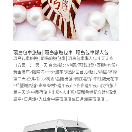
環島包車旅遊│環島旅遊包車│環島包車懶人包
環島包車旅遊│環島旅遊包車│環島包車懶人包４天３夜
（方案一） 第一天:台北/新北/桃園/基隆出發>野柳>九份>
黃金瀑布>陰陽海>十分瀑布/天燈>回台北/新北/桃園/基隆
第二天:台北/新北/桃園/基隆出發>南庄老街>中社觀光花市
>后豐鐵馬道>彩虹眷村>逢甲夜市>夜宿逢甲夜市民宿旅店
第三天:台中民宿旅店出發>人止觀>莫那魯道紀念碑>清境
農場>日月潭>入住台中民宿旅店或日月潭民宿旅店...