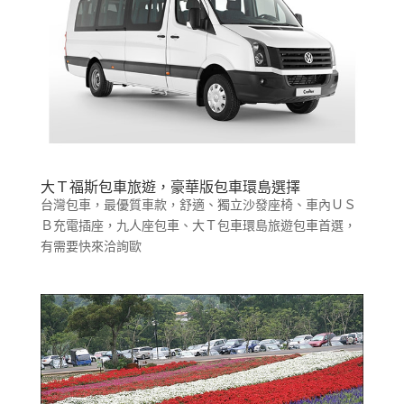
大Ｔ福斯包車旅遊，豪華版包車環島選擇
台灣包車，最優質車款，舒適、獨立沙發座椅、車內ＵＳ
Ｂ充電插座，九人座包車、大Ｔ包車環島旅遊包車首選，
有需要快來洽詢歐