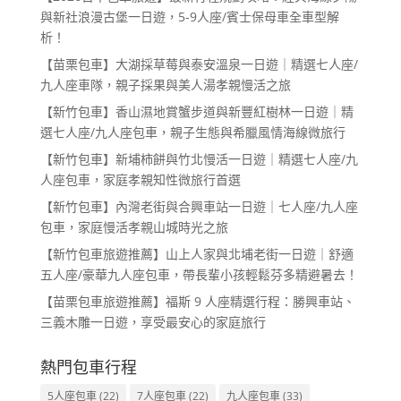
與新社浪漫古堡一日遊，5-9人座/賓士保母車全車型解
析！
【苗栗包車】大湖採草莓與泰安溫泉一日遊｜精選七人座/
九人座車隊，親子採果與美人湯孝親慢活之旅
【新竹包車】香山濕地賞蟹步道與新豐紅樹林一日遊｜精
選七人座/九人座包車，親子生態與希臘風情海線微旅行
【新竹包車】新埔柿餅與竹北慢活一日遊｜精選七人座/九
人座包車，家庭孝親知性微旅行首選
【新竹包車】內灣老街與合興車站一日遊｜七人座/九人座
包車，家庭慢活孝親山城時光之旅
【新竹包車旅遊推薦】山上人家與北埔老街一日遊｜舒適
五人座/豪華九人座包車，帶長輩小孩輕鬆芬多精避暑去！
【苗栗包車旅遊推薦】福斯 9 人座精選行程：勝興車站、
三義木雕一日遊，享受最安心的家庭旅行
熱門包車行程
5人座包車
(22)
7人座包車
(22)
九人座包車
(33)