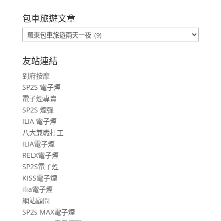
包車旅遊文章
包
車
旅
友站連結
遊
到府按摩
文
SP2S 電子煙
章
電子煙專賣
SP2S 煙彈
ILIA 電子煙
八大兼職打工
ILIA電子煙
RELX電子煙
SP2S電子煙
KISS電子煙
ilia電子煙
網站顧問
SP2s MAX電子煙