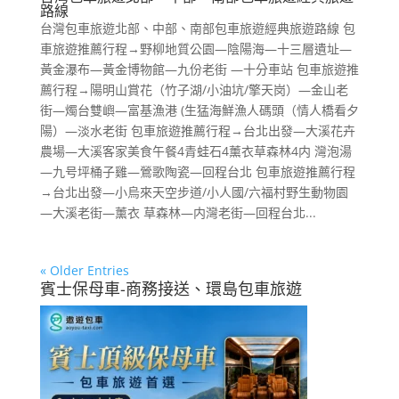
路線
台灣包車旅遊北部、中部、南部包車旅遊經典旅遊路線 包
車旅遊推薦行程→野柳地質公園—陰陽海—十三層遺址—
黃金瀑布—黃金博物館—九份老街 —十分車站 包車旅遊推
薦行程→陽明山賞花（竹子湖/小油坑/擎天岗）—金山老
街—燭台雙嶼—富基漁港 (生猛海鮮漁人碼頭（情人橋看夕
陽）—淡水老街 包車旅遊推薦行程→台北出發—大溪花卉
農場—大溪客家美食午餐4青蛙石4薰衣草森林4内 灣泡湯
—九号坪桶子雞—鶯歌陶瓷—回程台北 包車旅遊推薦行程
→台北出發—小烏來天空步道/小人國/六福村野生動物園
—大溪老街—薰衣 草森林—内灣老街—回程台北...
« Older Entries
賓士保母車-商務接送、環島包車旅遊