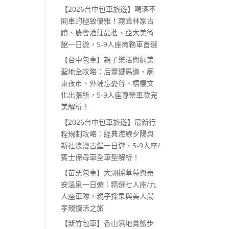
【2026台中包車旅遊】喝酒不
開車的極致優雅！霧峰林家古
蹟、農會酒莊品茗、亞大美術
館一日遊，5-9人座商務車首選
【台中包車】親子樂活與網美
聖地全攻略：后豐鐵馬道、廟
東夜市、外埔忘憂谷、梧棲文
化出張所，5-9人座尊榮車款完
美解析！
【2026台中包車旅遊】最新行
程規劃攻略：經典海線夕陽與
新社浪漫古堡一日遊，5-9人座/
賓士保母車全車型解析！
【苗栗包車】大湖採草莓與泰
安溫泉一日遊｜精選七人座/九
人座車隊，親子採果與美人湯
孝親慢活之旅
【新竹包車】香山濕地賞蟹步