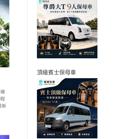
頂級賓士保母車
彩繪
回程
音新