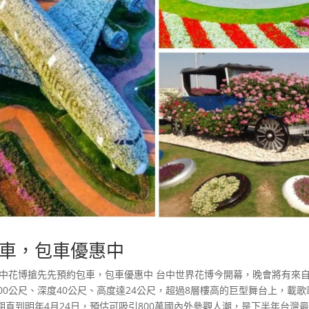
車，包車優惠中
台中花博搶先先預約包車，包車優惠中 台中世界花博今開幕，晚會將有來
00公尺、深度40公尺、高度達24公尺，超過8層樓高的巨型舞台上，載歌
直到明年4月24日，預估可吸引800萬國內外參觀人潮，是下半年台灣