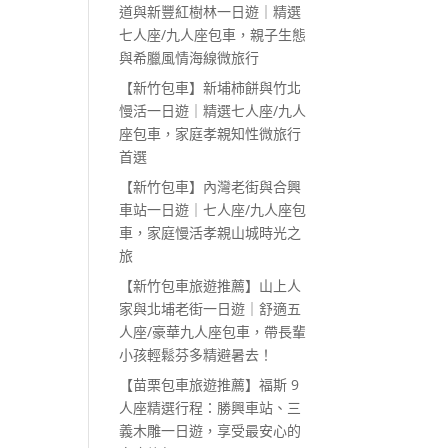
道與新豐紅樹林一日遊｜精選
七人座/九人座包車，親子生態
與希臘風情海線微旅行
【新竹包車】新埔柿餅與竹北
慢活一日遊｜精選七人座/九人
座包車，家庭孝親知性微旅行
首選
【新竹包車】內灣老街與合興
車站一日遊｜七人座/九人座包
車，家庭慢活孝親山城時光之
旅
【新竹包車旅遊推薦】山上人
家與北埔老街一日遊｜舒適五
人座/豪華九人座包車，帶長輩
小孩輕鬆芬多精避暑去！
【苗栗包車旅遊推薦】福斯 9
人座精選行程：勝興車站、三
義木雕一日遊，享受最安心的