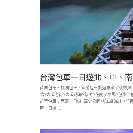
台灣包車一日遊北、中、南
苗栗包車、桃園包車、宜蘭包車旅遊專案 台灣桃園包
牆>大溪老街>大溪花海>慈湖>花開了農場>包車回
苗栗包車：西濱一日遊: 軍史公園>坑口彩繪村>竹
屋一日遊:...