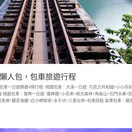
懶人包，包車旅遊行程
車一日遊精選4條行程: 桃園包車：大溪一日遊: 巧克力共和國>小小兵
程 桃園包車：復興一日遊: 復興橋>小烏來>綠光森林>角板山>石門水庫>
圍漁港>觀音海邊>白沙岬燈塔>水牛坑>八里左岸>包車回程 苗栗包車：觀