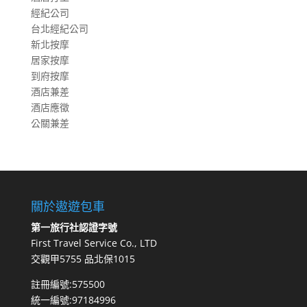
經紀公司
台北經紀公司
新北按摩
居家按摩
到府按摩
酒店兼差
酒店應徵
公關兼差
關於遨遊包車
第一旅行社認證字號
First Travel Service Co., LTD
交觀甲5755 品北保1015
註冊編號:575500
統一編號:97184996