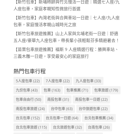
【新竹包車】新埔柿餅與竹北慢活一日遊｜精選七人座/九
人座包車，家庭孝親知性微旅行首選
【新竹包車】內灣老街與合興車站一日遊｜七人座/九人座
包車，家庭慢活孝親山城時光之旅
【新竹包車旅遊推薦】山上人家與北埔老街一日遊｜舒適
五人座/豪華九人座包車，帶長輩小孩輕鬆芬多精避暑去！
【苗栗包車旅遊推薦】福斯 9 人座精選行程：勝興車站、
三義木雕一日遊，享受最安心的家庭旅行
熱門包車行程
5人座包車
(22)
7人座包車
(22)
九人座包車
(33)
九份包車
(43)
包車
(163)
包車推薦
(71)
包車旅遊
(179)
包車自由行
(50)
南投包車
(31)
南投包車一日遊
(22)
南投包車旅遊
(24)
台中包車
(63)
台中旅遊包車
(22)
台北包車
(152)
台北包車一日遊
(64)
台北包車推薦
(34)
台北包車旅遊
(115)
台北旅遊包車
(32)
台南包車
(26)