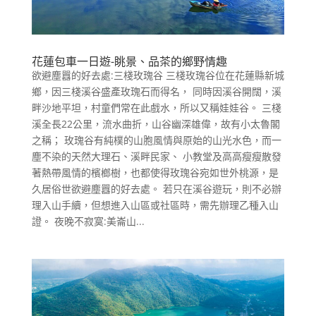
花蓮包車一日遊-眺景、品茶的鄉野情趣
欲避塵囂的好去處:三棧玫瑰谷 三棧玫瑰谷位在花蓮縣新城
鄉，因三棧溪谷盛產玫瑰石而得名， 同時因溪谷開闊，溪
畔沙地平坦，村童們常在此戲水，所以又稱娃娃谷。 三棧
溪全長22公里，流水曲折，山谷幽深雄偉，故有小太魯閣
之稱； 玫瑰谷有純樸的山胞風情與原始的山光水色，而一
塵不染的天然大理石、溪畔民家、 小教堂及高高瘦瘦散發
著熱帶風情的檳榔樹，也都使得玫瑰谷宛如世外桃源，是
久居俗世欲避塵囂的好去處。 若只在溪谷遊玩，則不必辦
理入山手續，但想進入山區或社區時，需先辦理乙種入山
證。 夜晚不寂寞:美崙山...