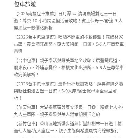
包車旅遊
【2026南投包車推薦】日月潭 ↔ 清境農場雙冠王一日
遊：尊榮 10 小時跨區慢活全攻略！賓士保母車/舒適 9 人
座頂級車款價格解析
【2026台中包車旅遊】喝酒不開車的極致優雅！霧峰林家
古蹟、農會酒莊品茗、亞大美術館一日遊，5-9人座商務車
首選
【台中包車】親子樂活與網美聖地全攻略：后豐鐵馬道、
廟東夜市、外埔忘憂谷、梧棲文化出張所，5-9人座尊榮車
款完美解析！
【2026台中包車旅遊】最新行程規劃攻略：經典海線夕陽
與新社浪漫古堡一日遊，5-9人座/賓士保母車全車型解
析！
【苗栗包車】大湖採草莓與泰安溫泉一日遊｜精選七人座/
九人座車隊，親子採果與美人湯孝親慢活之旅
【新竹包車】香山濕地賞蟹步道與新豐紅樹林一日遊｜精
選七人座/九人座包車，親子生態與希臘風情海線微旅行