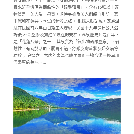
鎮安通溪畔，早年即以「安通濯暖」名列花蓮八景之一。
泉水近乎透明為弱鹼性的「硫酸鹽泉」，含有15種以上礦
物質是「美人湯」泉質，期待英雄及美人們親自到訪，寫
下您和花蓮共同享受的精彩之旅。 根據文獻記載，安通溫
泉在民國前八年由日籍工人發現，民國十九年闢建公共浴
場後 不斷整修及擴建至現在的規模，溫泉歷史超過百年，
是「花蓮八景」之一。 其泉質為「氯化物硫酸鹽泉」，弱
鹼性，有助於活血、腸胃不適、舒緩皮膚症狀及婦女病等
功效； 高達六十六度的泉溫也讓民眾能一邊泡湯一邊享用
溫泉蛋的美味。...