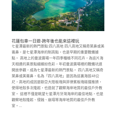
花蓮包車一日遊-跨年後也能來這裡玩
七星潭最新的熱門景點:四八高地 四八高地又稱奇萊鼻或美
崙鼻，是七星潭海岸的制高點，也是早期的重要戰備據
點。 高地上的曼波廣場一年四季種植不同花卉，為這片海
天相連的美景點綴繽紛色彩，年初曼波廣場裡的戰備坑道
開放參觀，成為七星潭最新的熱門景點。 四八高地又稱奇
萊鼻或美崙鼻，名為「四八高地」是因為這裏海拔48公
尺，高地的成因是歐亞大陸板塊與菲律賓板塊碰撞推擠，
使得地殼多次隆起，也造就了觀察海岸地質的最佳戶外教
室。 這裡不僅是眺望七星潭月牙灣海岸的最佳地點，也是
觀察地殼隆起、侵蝕、崩塌等海岸地質的最佳戶外教
室。...