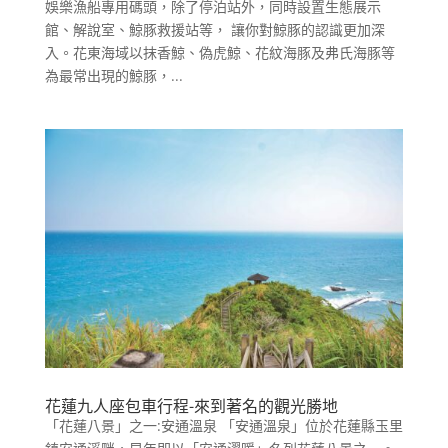
娛樂漁船專用碼頭，除了停泊站外，同時設置生態展示
館、解說室、鯨豚救援站等， 讓你對鯨豚的認識更加深
入。花東海域以抹香鯨、偽虎鯨、花紋海豚及弗氏海豚等
為最常出現的鯨豚，...
花蓮九人座包車行程-來到著名的觀光勝地
「花蓮八景」之一:安通溫泉 「安通溫泉」位於花蓮縣玉里