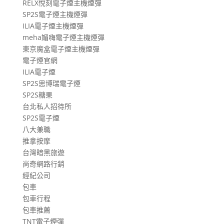
RELX悅刻電子煙主機煙彈
SP2S電子煙主機煙彈
ILIA電子煙主機煙彈
meha媚嗨電子煙主機煙彈
東京魔盒電子煙主機煙彈
電子煙官網
ILIA電子煙
SP2S思博瑞電子煙
SP2S糖果
台北私人招待所
SP2S電子煙
八大兼職
推拿按摩
台灣暗黑旅遊
尚奇網路行銷
經紀公司
包車
包車行程
包車推薦
TNT電子煙彈