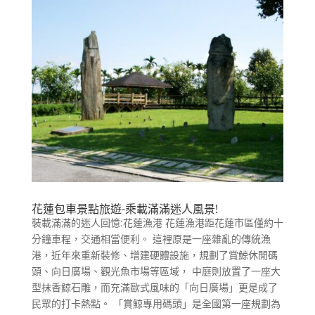
花蓮包車景點旅遊-乘載滿滿迷人風景!
裝載滿滿的迷人回憶:花蓮漁港 花蓮漁港距花蓮市區僅約十
分鐘車程，交通相當便利。 這裡原是一座雜亂的傳統漁
港，近年來重新裝修、增建硬體設施，規劃了賞鯨休閒碼
頭、向日廣場、觀光魚市場等區域， 中庭則放置了一座大
型抹香鯨石雕，而充滿歐式風味的「向日廣場」更是成了
民眾的打卡熱點。 「賞鯨專用碼頭」是全國第一座規劃為