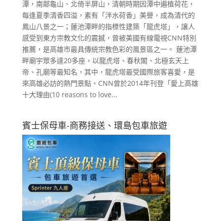
潭，南鄰龜山、北倚半屏山，清朝時期因潭中遍植荷花，
每逢夏季清香四溢，素有「泮水荷香」美譽，成為清代的
鳳山八景之一；蓮池潭畔的指標性建築「龍虎塔」，讓人
感受到東方宗教文化的震撼，曾被美國有線電視CNN特別
推薦，是高雄市最具傳統宗教色彩的風景區之一。 蓮池潭
畔廟宇眾多達20多座，以龍虎塔、春秋閣、北極玄天上
帝、孔廟等最知名，其中，龍虎塔最受國際旅客喜愛，是
來高雄必訪的熱門景點，CNN曾於2014年刊登「愛上高雄
十大理由(10 reasons to love...
賓士保母車-商務接送、環島包車旅遊