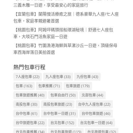
三義木雕一日遊，享受最安心的家庭旅行
【宜蘭包車】蘭陽慢活療癒之旅｜德系豪華九人座/七人座
包車，家庭孝親避暑首選
【桃園包車】阿姆坪碼頭搭船環湖秘境｜舒適七人座包
車，大啖石門活魚家庭一日遊
【桃園包車】竹圍漁港海鮮與草漯沙丘一日遊，頂級保母
車西海岸落日美拍首選
熱門包車行程
7人座包車
(22)
九人座包車
(33)
九份包車
(43)
包車
(163)
包車推薦
(71)
包車旅遊
(179)
包車旅遊推薦
(40)
包車自由行
(50)
北部包車
(44)
南投包車
(30)
南投包車旅遊
(23)
台中九人座包車
(22)
台中包車
(61)
台中包車一日遊
(31)
台中包車旅遊
(46)
台中旅遊包車
(22)
台北包車
(152)
台北包車一日遊
(64)
台北包車推薦
(34)
台北包車旅遊
(115)
台北旅遊包車
(32)