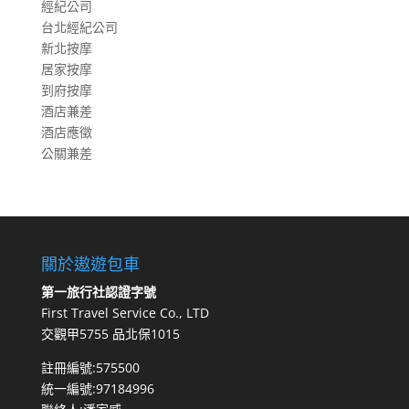
經紀公司
台北經紀公司
新北按摩
居家按摩
到府按摩
酒店兼差
酒店應徵
公關兼差
關於遨遊包車
第一旅行社認證字號
First Travel Service Co., LTD
交觀甲5755 品北保1015
註冊編號:575500
統一編號:97184996