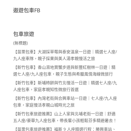
遨遊包車FB
包車旅遊
(無標題)
【苗栗包車】大湖採草莓與泰安溫泉一日遊｜精選七人座/
九人座車隊，親子採果與美人湯孝親慢活之旅
【新竹包車】香山濕地賞蟹步道與新豐紅樹林一日遊｜精
選七人座/九人座包車，親子生態與希臘風情海線微旅行
【新竹包車】新埔柿餅與竹北慢活一日遊｜精選七人座/九
人座包車，家庭孝親知性微旅行首選
【新竹包車】內灣老街與合興車站一日遊｜七人座/九人座
包車，家庭慢活孝親山城時光之旅
【新竹包車旅遊推薦】山上人家與北埔老街一日遊｜舒適
五人座/豪華九人座包車，帶長輩小孩輕鬆芬多精避暑去！
【苗栗包車旅遊推薦】福斯 9 人座精選行程：勝興車站、