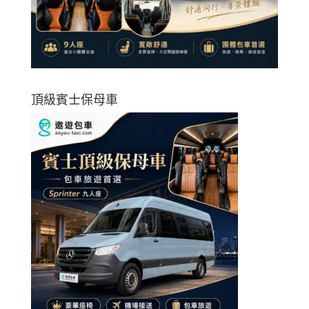
頂級賓士保母車