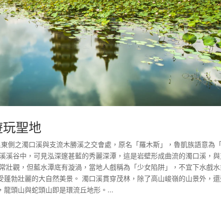
遊玩聖地
林里東側之濁口溪與支流木勝溪之交會處，原名「羅木斯」，魯凱族語意為
口溪溪谷中，可見泓深邃甚藍的秀麗深潭，這是岩壁形成曲流的濁口溪，與
非常壯觀，但藍水潭底有漩渦，當地人戲稱為「少女陷阱」，不宜下水戲水
受蓬勃壯麗的大自然美景。 濁口溪貫穿茂林，除了高山峻嶺的山景外，還
龍頭山與蛇頭山即是環流丘地形。...