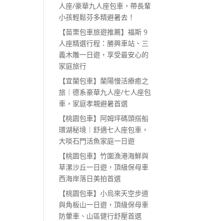
人座/豪華九人座包車，帶長輩
小孩輕鬆芬多精避暑去！
【苗栗包車旅遊推薦】福斯 9
人座精選行程：勝興車站、三
義木雕一日遊，享受最安心的
家庭旅行
【宜蘭包車】蘭陽慢活療癒之
旅｜德系豪華九人座/七人座包
車，家庭孝親避暑首選
【桃園包車】阿姆坪碼頭搭船
環湖秘境｜舒適七人座包車，
大啖石門活魚家庭一日遊
【桃園包車】竹圍漁港海鮮與
草漯沙丘一日遊，頂級保母車
西海岸落日美拍首選
【桃園包車】小烏來天空步道
與角板山一日遊，頂級保母車
防暈車、山區健行舒壓首選