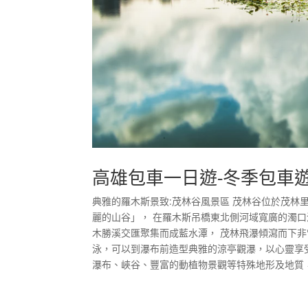
高雄包車一日遊-冬季包車
典雅的羅木斯景致:茂林谷風景區 茂林谷位於茂
麗的山谷」， 在羅木斯吊橋東北側河域寬廣的濁
木勝溪交匯聚集而成藍水潭， 茂林飛瀑傾瀉而下
泳，可以到瀑布前造型典雅的涼亭觀瀑，以心靈享
瀑布、峽谷、豐富的動植物景觀等特殊地形及地質，