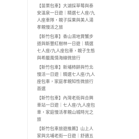
【苗栗包車】大湖採草莓與泰
安溫泉一日遊｜精選七人座/九
人座車隊，親子採果與美人湯
孝親慢活之旅
【新竹包車】香山濕地賞蟹步
道與新豐紅樹林一日遊｜精選
七人座/九人座包車，親子生態
與希臘風情海線微旅行
【新竹包車】新埔柿餅與竹北
慢活一日遊｜精選七人座/九人
座包車，家庭孝親知性微旅行
首選
【新竹包車】內灣老街與合興
車站一日遊｜七人座/九人座包
車，家庭慢活孝親山城時光之
旅
【新竹包車旅遊推薦】山上人
家與北埔老街一日遊｜舒適五