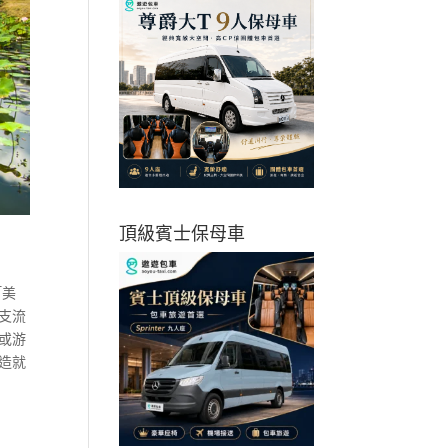
頂級賓士保母車
「美
支流
或游
造就