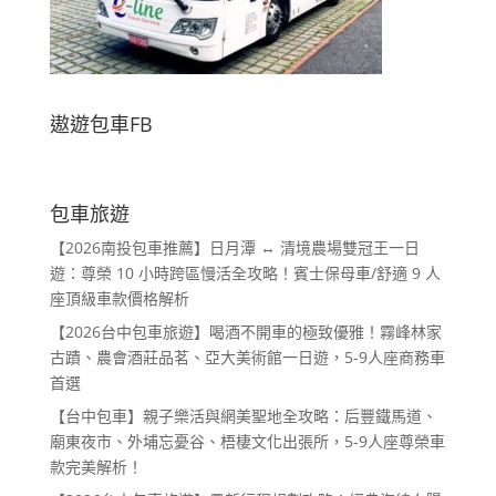
遨遊包車FB
包車旅遊
【2026南投包車推薦】日月潭 ↔ 清境農場雙冠王一日
遊：尊榮 10 小時跨區慢活全攻略！賓士保母車/舒適 9 人
座頂級車款價格解析
【2026台中包車旅遊】喝酒不開車的極致優雅！霧峰林家
古蹟、農會酒莊品茗、亞大美術館一日遊，5-9人座商務車
首選
【台中包車】親子樂活與網美聖地全攻略：后豐鐵馬道、
廟東夜市、外埔忘憂谷、梧棲文化出張所，5-9人座尊榮車
款完美解析！