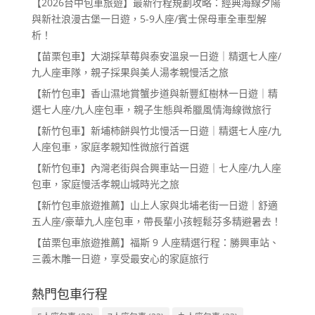
【2026台中包車旅遊】最新行程規劃攻略：經典海線夕陽
與新社浪漫古堡一日遊，5-9人座/賓士保母車全車型解
析！
【苗栗包車】大湖採草莓與泰安溫泉一日遊｜精選七人座/
九人座車隊，親子採果與美人湯孝親慢活之旅
【新竹包車】香山濕地賞蟹步道與新豐紅樹林一日遊｜精
選七人座/九人座包車，親子生態與希臘風情海線微旅行
【新竹包車】新埔柿餅與竹北慢活一日遊｜精選七人座/九
人座包車，家庭孝親知性微旅行首選
【新竹包車】內灣老街與合興車站一日遊｜七人座/九人座
包車，家庭慢活孝親山城時光之旅
【新竹包車旅遊推薦】山上人家與北埔老街一日遊｜舒適
五人座/豪華九人座包車，帶長輩小孩輕鬆芬多精避暑去！
【苗栗包車旅遊推薦】福斯 9 人座精選行程：勝興車站、
三義木雕一日遊，享受最安心的家庭旅行
熱門包車行程