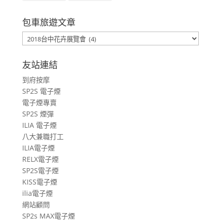
包車旅遊文章
包
車
旅
友站連結
遊
到府按摩
文
SP2S 電子煙
章
電子煙專賣
SP2S 煙彈
ILIA 電子煙
八大兼職打工
ILIA電子煙
RELX電子煙
SP2S電子煙
KISS電子煙
ilia電子煙
網站顧問
SP2s MAX電子煙