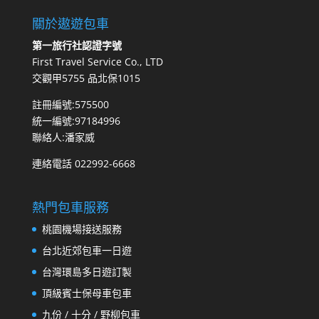
關於遨遊包車
第一旅行社認證字號
First Travel Service Co., LTD
交觀甲5755 品北保1015
註冊編號:575500
統一編號:97184996
聯絡人:潘家威
連絡電話 022992-6668
熱門包車服務
桃園機場接送服務
台北近郊包車一日遊
台灣環島多日遊訂製
頂級賓士保母車包車
九份 / 十分 / 野柳包車