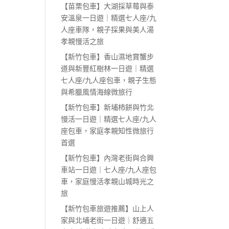
【苗栗包車】大湖採草莓與泰
安溫泉一日遊｜精選七人座/九
人座車隊，親子採果與美人湯
孝親慢活之旅
【新竹包車】香山濕地賞蟹步
道與新豐紅樹林一日遊｜精選
七人座/九人座包車，親子生態
與希臘風情海線微旅行
【新竹包車】新埔柿餅與竹北
慢活一日遊｜精選七人座/九人
座包車，家庭孝親知性微旅行
首選
【新竹包車】內灣老街與合興
車站一日遊｜七人座/九人座包
車，家庭慢活孝親山城時光之
旅
【新竹包車旅遊推薦】山上人
家與北埔老街一日遊｜舒適五