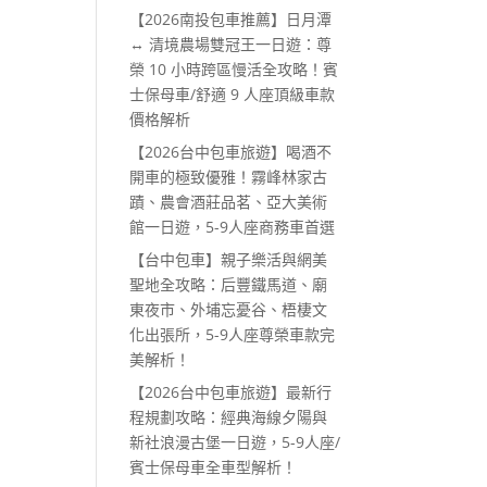
【2026南投包車推薦】日月潭
↔ 清境農場雙冠王一日遊：尊
榮 10 小時跨區慢活全攻略！賓
士保母車/舒適 9 人座頂級車款
價格解析
【2026台中包車旅遊】喝酒不
開車的極致優雅！霧峰林家古
蹟、農會酒莊品茗、亞大美術
館一日遊，5-9人座商務車首選
【台中包車】親子樂活與網美
聖地全攻略：后豐鐵馬道、廟
東夜市、外埔忘憂谷、梧棲文
化出張所，5-9人座尊榮車款完
美解析！
【2026台中包車旅遊】最新行
程規劃攻略：經典海線夕陽與
新社浪漫古堡一日遊，5-9人座/
賓士保母車全車型解析！