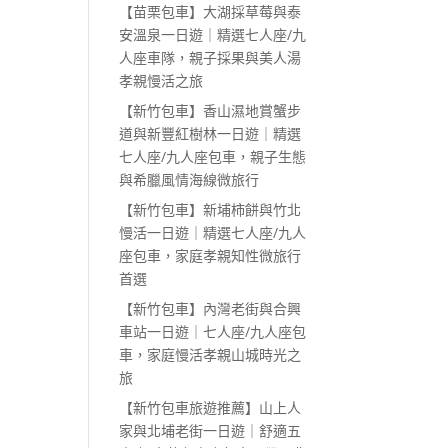
【苗栗包車】大湖採草莓與泰
安溫泉一日遊｜精選七人座/九
人座車隊，親子採果與美人湯
孝親慢活之旅
【新竹包車】香山濕地賞蟹步
道與新豐紅樹林一日遊｜精選
七人座/九人座包車，親子生態
與希臘風情海線微旅行
【新竹包車】新埔柿餅與竹北
慢活一日遊｜精選七人座/九人
座包車，家庭孝親知性微旅行
首選
【新竹包車】內灣老街與合興
車站一日遊｜七人座/九人座包
車，家庭慢活孝親山城時光之
旅
【新竹包車旅遊推薦】山上人
家與北埔老街一日遊｜舒適五