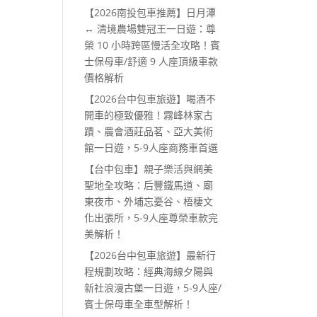
【2026南投包車推薦】日月潭
↔ 清境農場雙冠王一日遊：尊
榮 10 小時跨區慢活全攻略！賓
士保母車/舒適 9 人座頂級車款
價格解析
【2026台中包車旅遊】喝酒不
開車的極致優雅！霧峰林家古
蹟、農會酒莊品茗、亞大美術
館一日遊，5-9人座商務車首選
【台中包車】親子樂活與網美
聖地全攻略：后豐鐵馬道、廟
東夜市、外埔忘憂谷、梧棲文
化出張所，5-9人座尊榮車款完
美解析！
【2026台中包車旅遊】最新行
程規劃攻略：經典海線夕陽與
新社浪漫古堡一日遊，5-9人座/
賓士保母車全車型解析！