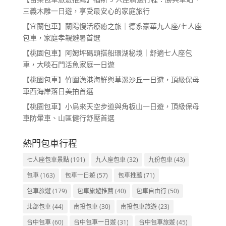
三義木雕一日遊，享受最安心的家庭旅行
【宜蘭包車】蘭陽慢活療癒之旅｜德系豪華九人座/七人座
包車，家庭孝親避暑首選
【桃園包車】阿姆坪碼頭搭船環湖秘境｜舒適七人座包
車，大啖石門活魚家庭一日遊
【桃園包車】竹圍漁港海鮮與草漯沙丘一日遊，頂級保母
車西海岸落日美拍首選
【桃園包車】小烏來天空步道與角板山一日遊，頂級保母
車防暈車、山區健行舒壓首選
熱門包車行程
七人座包車景點
(191)
九人座包車
(32)
九份包車
(43)
包車
(163)
包車一日遊
(57)
包車推薦
(71)
包車旅遊
(179)
包車旅遊推薦
(40)
包車自由行
(50)
北部包車
(44)
南投包車
(30)
南投包車旅遊
(23)
台中包車
(60)
台中包車一日遊
(31)
台中包車旅遊
(45)