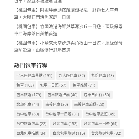
包車，家庭孝親避暑首選
【桃園包車】阿姆坪碼頭搭船環湖秘境｜舒適七人座包
車，大啖石門活魚家庭一日遊
【桃園包車】竹圍漁港海鮮與草漯沙丘一日遊，頂級保母
車西海岸落日美拍首選
【桃園包車】小烏來天空步道與角板山一日遊，頂級保母
車防暈車、山區健行舒壓首選
熱門包車行程
七人座包車景點
(191)
九人座包車
(32)
九份包車
(43)
包車
(163)
包車一日遊
(57)
包車推薦
(71)
包車旅遊
(179)
包車旅遊推薦
(40)
包車自由行
(50)
北部包車
(44)
南投包車
(30)
南投包車旅遊
(23)
台中包車
(60)
台中包車一日遊
(31)
台中包車旅遊
(45)
台中旅遊包車
(22)
台北包車
(152)
台北包車一日遊
(64)
台北包車推薦
(34)
台北包車旅遊
(115)
台北旅遊包車
(32)