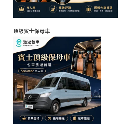
頂級賓士保母車