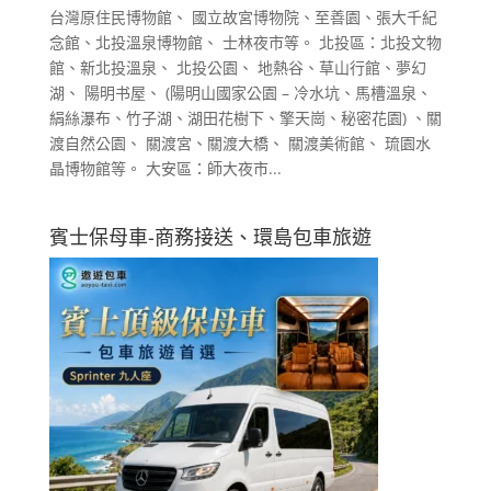
台灣原住民博物館、 國立故宮博物院、至善園、張大千紀
念館、北投溫泉博物館、 士林夜市等。 北投區：北投文物
館、新北投溫泉、 北投公園、 地熱谷、草山行館、夢幻
湖、 陽明书屋、 (陽明山國家公園 – 冷水坑、馬槽溫泉、
絹絲瀑布、竹子湖、湖田花樹下、擎天崗、秘密花園) 、關
渡自然公園、 關渡宮、關渡大橋、 關渡美術館、 琉園水
晶博物館等。 大安區：師大夜市...
賓士保母車-商務接送、環島包車旅遊