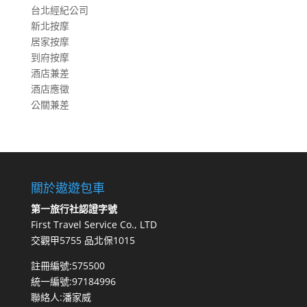
台北經紀公司
新北按摩
居家按摩
到府按摩
酒店兼差
酒店應徵
公關兼差
關於遨遊包車
第一旅行社認證字號
First Travel Service Co., LTD
交觀甲5755 品北保1015
註冊編號:575500
統一編號:97184996
聯絡人:潘家威