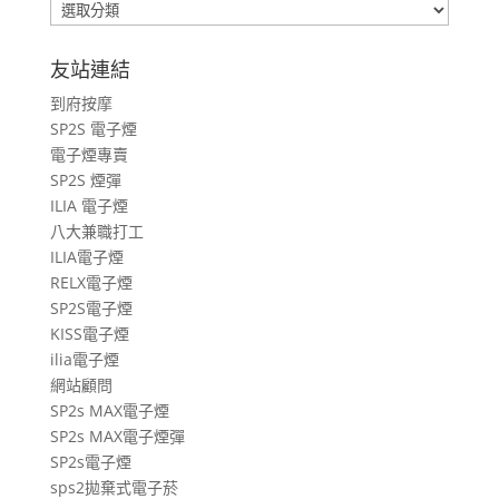
包
車
旅
友站連結
遊
到府按摩
文
SP2S 電子煙
章
電子煙專賣
SP2S 煙彈
ILIA 電子煙
八大兼職打工
ILIA電子煙
RELX電子煙
SP2S電子煙
KISS電子煙
ilia電子煙
網站顧問
SP2s MAX電子煙
SP2s MAX電子煙彈
SP2s電子煙
sps2拋棄式電子菸