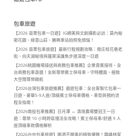
包車旅遊
【2026 苗栗包車一日遊】IG網美與文創攝影必訪：莫內秘
密花園、綠意山莊、勝興車站拍照免煩惱！
【2026 苗栗包車旅遊】最新行程規劃攻略：南庄桂花巷老
街、向天湖秘境與蓬萊溪護魚步道深度一日遊
【2026桃園機場接送與商務包車推薦】企業貴賓接待、全
台商務包車首選！全新尊榮賓士保母車，守時體面、極致
大空間尊榮啟航
【2026台灣包車旅遊推薦】遨遊包車：全台客製化包車一
日遊、豪華5-9人座/頂級賓士保母車價格、車型與預約流
程全指南！
【2026南投包車推薦】日月潭 ↔ 清境農場雙冠王一日
遊：尊榮 10 小時跨區慢活全攻略！賓士保母車/舒適 9 人
座頂級車款價格解析
【2026台中包車旅遊】喝酒不開車的極致優雅！霧峰林家