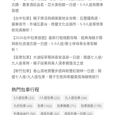
古蹟、農會酒莊品茗、亞大美術館一日遊，5-9人座商務車
首選
【台中包車】親子樂活與網美聖地全攻略：后豐鐵馬道、
廟東夜市、外埔忘憂谷、梧棲文化出張所，5-9人座尊榮車
款完美解析！
【2026台中包車旅遊】最新行程規劃攻略：經典海線夕陽
與新社浪漫古堡一日遊，5-9人座/賓士保母車全車型解
析！
【苗栗包車】大湖採草莓與泰安溫泉一日遊｜精選七人座/
九人座車隊，親子採果與美人湯孝親慢活之旅
【新竹包車】香山濕地賞蟹步道與新豐紅樹林一日遊｜精
選七人座/九人座包車，親子生態與希臘風情海線微旅行
熱門包車行程
5人座包車
(22)
7人座包車
(22)
九人座包車
(34)
九份包車
(43)
包車
(162)
包車推薦
(71)
包車旅遊
(179)
包車自由行
(50)
南投包車
(32)
南投包車一日遊
(22)