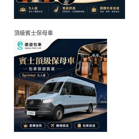
頂級賓士保母車