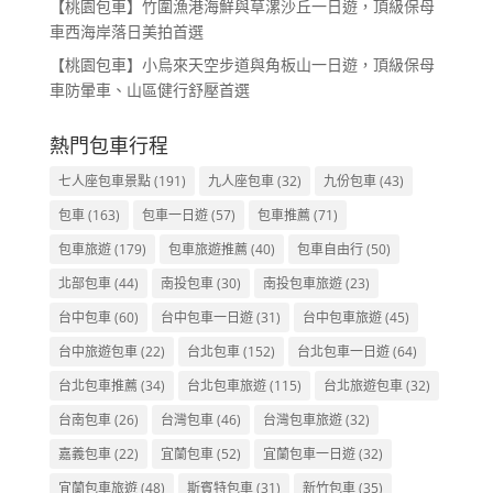
【桃園包車】竹圍漁港海鮮與草漯沙丘一日遊，頂級保母
車西海岸落日美拍首選
【桃園包車】小烏來天空步道與角板山一日遊，頂級保母
車防暈車、山區健行舒壓首選
熱門包車行程
七人座包車景點
(191)
九人座包車
(32)
九份包車
(43)
包車
(163)
包車一日遊
(57)
包車推薦
(71)
包車旅遊
(179)
包車旅遊推薦
(40)
包車自由行
(50)
北部包車
(44)
南投包車
(30)
南投包車旅遊
(23)
台中包車
(60)
台中包車一日遊
(31)
台中包車旅遊
(45)
台中旅遊包車
(22)
台北包車
(152)
台北包車一日遊
(64)
台北包車推薦
(34)
台北包車旅遊
(115)
台北旅遊包車
(32)
台南包車
(26)
台灣包車
(46)
台灣包車旅遊
(32)
嘉義包車
(22)
宜蘭包車
(52)
宜蘭包車一日遊
(32)
宜蘭包車旅遊
(48)
斯賓特包車
(31)
新竹包車
(35)