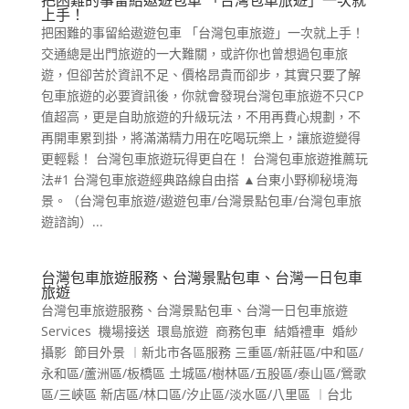
上手！
把困難的事留給遨遊包車 「台灣包車旅遊」一次就上手！
交通總是出門旅遊的一大難關，或許你也曾想過包車旅
遊，但卻苦於資訊不足、價格昂貴而卻步，其實只要了解
包車旅遊的必要資訊後，你就會發現台灣包車旅遊不只CP
值超高，更是自助旅遊的升級玩法，不用再費心規劃，不
再開車累到掛，將滿滿精力用在吃喝玩樂上，讓旅遊變得
更輕鬆！ 台灣包車旅遊玩得更自在！ 台灣包車旅遊推薦玩
法#1 台灣包車旅遊經典路線自由搭 ▲台東小野柳秘境海
景。（台灣包車旅遊/遨遊包車/台灣景點包車/台灣包車旅
遊諮詢）...
台灣包車旅遊服務、台灣景點包車、台灣一日包車
旅遊
台灣包車旅遊服務、台灣景點包車、台灣一日包車旅遊
Services 機場接送 環島旅遊 商務包車 結婚禮車 婚紗
攝影 節目外景 ︱新北市各區服務 三重區/新莊區/中和區/
永和區/蘆洲區/板橋區 土城區/樹林區/五股區/泰山區/鶯歌
區/三峽區 新店區/林口區/汐止區/淡水區/八里區 ︱台北