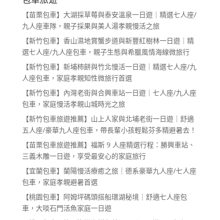
【苗栗包車】大湖採草莓與泰安溫泉一日遊｜精選七人座/
九人座車隊，親子採果與美人湯孝親慢活之旅
【新竹包車】香山濕地賞蟹步道與新豐紅樹林一日遊｜精
選七人座/九人座包車，親子生態與希臘風情海線微旅行
【新竹包車】新埔柿餅與竹北慢活一日遊｜精選七人座/九
人座包車，家庭孝親知性微旅行首選
【新竹包車】內灣老街與合興車站一日遊｜七人座/九人座
包車，家庭慢活孝親山城時光之旅
【新竹包車旅遊推薦】山上人家與北埔老街一日遊｜舒適
五人座/豪華九人座包車，帶長輩小孩輕鬆芬多精避暑去！
【苗栗包車旅遊推薦】福斯 9 人座精選行程：勝興車站、
三義木雕一日遊，享受最安心的家庭旅行
【宜蘭包車】蘭陽慢活療癒之旅｜德系豪華九人座/七人座
包車，家庭孝親避暑首選
【桃園包車】阿姆坪碼頭搭船環湖秘境｜舒適七人座包
車，大啖石門活魚家庭一日遊