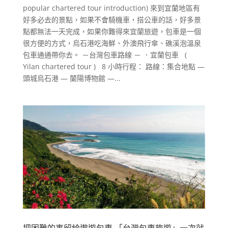
popular chartered tour introduction) 來到宜蘭地區有
好多必去的景點，如果不會騎機車，搭公車的話，好多景
點都無法一天完成，如果你難得來宜蘭旅遊，包車是一個
很方便的方式，烏石港吃海鮮、外澳飛行傘、礁溪泡溫泉
包車通通帶你去。 －台灣包車路線 － ．宜蘭包車 (
Yilan chartered tour ) 8 小時行程： 路線：集合地點 —
頭城烏石港 — 蘭陽博物館 —...
把困難的事留給遨遊包車 「台灣包車旅遊」一次就