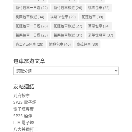
新竹包車一日遊
(22)
新竹包車旅遊
(26)
桃園包車
(33)
桃園包車旅遊
(34)
福斯T6包車
(29)
花蓮包車
(39)
花蓮包車一日遊
(26)
花蓮包車旅遊
(27)
苗栗包車
(34)
苗栗包車一日遊
(23)
苗栗包車旅遊
(31)
豪華保母車
(37)
賓士Vito包車
(28)
遨遊包車
(46)
高雄包車
(30)
包車旅遊文章
包
車
旅
友站連結
遊
到府按摩
文
SP2S 電子煙
章
電子煙專賣
SP2S 煙彈
ILIA 電子煙
八大兼職打工