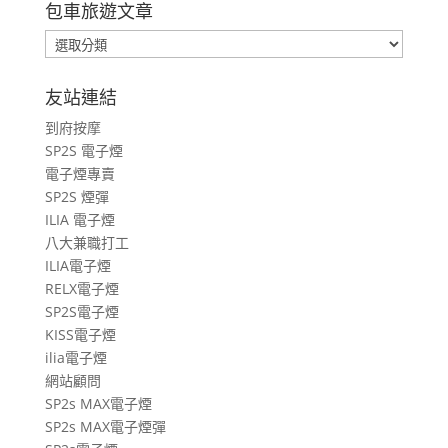
包車旅遊文章
包
車
旅
友站連結
遊
到府按摩
文
SP2S 電子煙
章
電子煙專賣
SP2S 煙彈
ILIA 電子煙
八大兼職打工
ILIA電子煙
RELX電子煙
SP2S電子煙
KISS電子煙
ilia電子煙
網站顧問
SP2s MAX電子煙
SP2s MAX電子煙彈