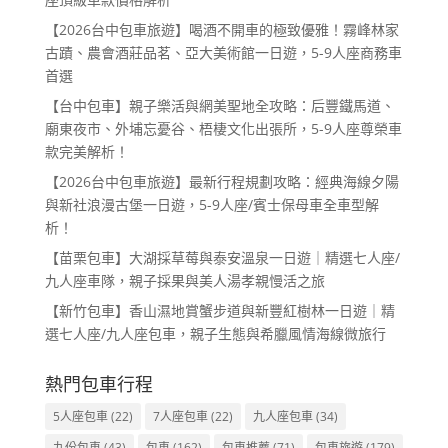
【2026台中包車旅遊】喝酒不開車的極致優雅！霧峰林家
古蹟、農會酒莊品茗、亞大美術館一日遊，5-9人座商務車
首選
【台中包車】親子樂活與網美聖地全攻略：后豐鐵馬道、
廟東夜市、外埔忘憂谷、梧棲文化出張所，5-9人座尊榮車
款完美解析！
【2026台中包車旅遊】最新行程規劃攻略：經典海線夕陽
與新社浪漫古堡一日遊，5-9人座/賓士保母車全車型解
析！
【苗栗包車】大湖採草莓與泰安溫泉一日遊｜精選七人座/
九人座車隊，親子採果與美人湯孝親慢活之旅
【新竹包車】香山濕地賞蟹步道與新豐紅樹林一日遊｜精
選七人座/九人座包車，親子生態與希臘風情海線微旅行
熱門包車行程
5人座包車
(22)
7人座包車
(22)
九人座包車
(34)
九份包車
(43)
包車
(162)
包車推薦
(71)
包車旅遊
(179)