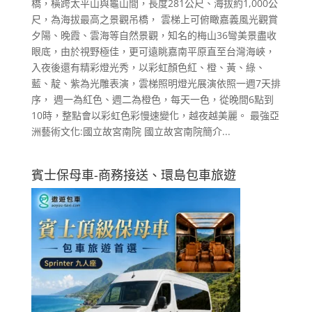
橋，橫跨太平山與龜山間，長度281公尺、海拔約1,000公
尺，為海拔最高之景觀吊橋， 雲梯上可俯瞰嘉義風光觀賞
夕陽、晚霞、雲海等自然景觀，知名的梅山36彎美景盡收
眼底，由於視野極佳，更可遠眺嘉南平原直至台灣海峽，
入夜後還有精彩燈光秀，以彩虹顏色紅、橙、黃、綠、
藍、靛、紫為光雕表演，雲梯照明燈光展演依照一週7天排
序， 週一為紅色、週二為橙色，每天一色，從晚間6點到
10時，整點會以彩虹色彩慢速變化，越夜越美麗。 最強亞
洲藝術文化:國立故宮南院 國立故宮南院簡介...
賓士保母車-商務接送、環島包車旅遊