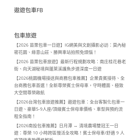
遨遊包車FB
包車旅遊
【2026 苗栗包車一日遊】IG網美與文創攝影必訪：莫內秘
密花園、綠意山莊、勝興車站拍照免煩惱！
【2026 苗栗包車旅遊】最新行程規劃攻略：南庄桂花巷老
街、向天湖秘境與蓬萊溪護魚步道深度一日遊
【2026桃園機場接送與商務包車推薦】企業貴賓接待、全
台商務包車首選！全新尊榮賓士保母車，守時體面、極致
大空間尊榮啟航
【2026台灣包車旅遊推薦】遨遊包車：全台客製化包車一
日遊、豪華5-9人座/頂級賓士保母車價格、車型與預約流
程全指南！
【2026南投包車推薦】日月潭 ↔ 清境農場雙冠王一日
遊：尊榮 10 小時跨區慢活全攻略！賓士保母車/舒適 9 人
座頂級車款價格解析