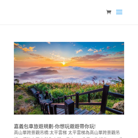
嘉義包車旅遊規劃-你想玩遨遊帶你玩!
高山單跨景觀吊橋:太平雲梯 太平雲梯為高山單跨景觀吊