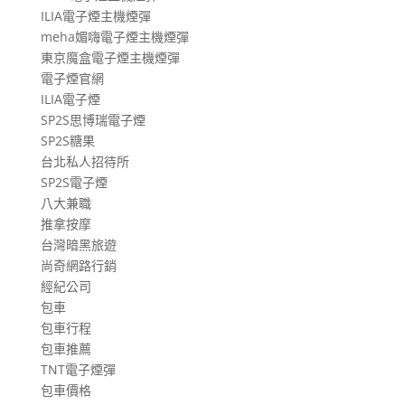
ILIA電子煙主機煙彈
meha媚嗨電子煙主機煙彈
東京魔盒電子煙主機煙彈
電子煙官網
ILIA電子煙
SP2S思博瑞電子煙
SP2S糖果
台北私人招待所
SP2S電子煙
八大兼職
推拿按摩
台灣暗黑旅遊
尚奇網路行銷
經紀公司
包車
包車行程
包車推薦
TNT電子煙彈
包車價格