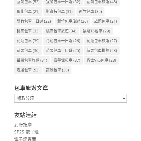
宜蘭包車
(52)
宜蘭包車一日遊
(32)
宜蘭包車旅遊
(48)
彰化包車
(21)
斯賓特包車
(31)
新竹包車
(35)
新竹包車一日遊
(22)
新竹包車旅遊
(26)
旅遊包車
(21)
桃園包車
(33)
桃園包車旅遊
(34)
福斯T6包車
(29)
花蓮包車
(39)
花蓮包車一日遊
(26)
花蓮包車旅遊
(27)
苗栗包車
(36)
苗栗包車一日遊
(25)
苗栗包車推薦
(23)
苗栗包車旅遊
(31)
豪華保母車
(37)
賓士Vito包車
(28)
遨遊包車
(53)
高雄包車
(30)
包車旅遊文章
包
車
旅
友站連結
遊
到府按摩
文
SP2S 電子煙
章
電子煙專賣