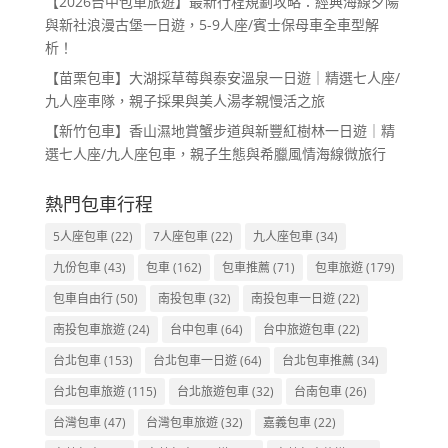
【2026台中包車旅遊】最新行程規劃攻略：經典海線夕陽
與新社浪漫古堡一日遊，5-9人座/賓士保母車全車型解
析！
【苗栗包車】大湖採草莓與泰安溫泉一日遊｜精選七人座/
九人座車隊，親子採果與美人湯孝親慢活之旅
【新竹包車】香山濕地賞蟹步道與新豐紅樹林一日遊｜精
選七人座/九人座包車，親子生態與希臘風情海線微旅行
熱門包車行程
5人座包車
(22)
7人座包車
(22)
九人座包車
(34)
九份包車
(43)
包車
(162)
包車推薦
(71)
包車旅遊
(179)
包車自由行
(50)
南投包車
(32)
南投包車一日遊
(22)
南投包車旅遊
(24)
台中包車
(64)
台中旅遊包車
(22)
台北包車
(153)
台北包車一日遊
(64)
台北包車推薦
(34)
台北包車旅遊
(115)
台北旅遊包車
(32)
台南包車
(26)
台灣包車
(47)
台灣包車旅遊
(32)
嘉義包車
(22)