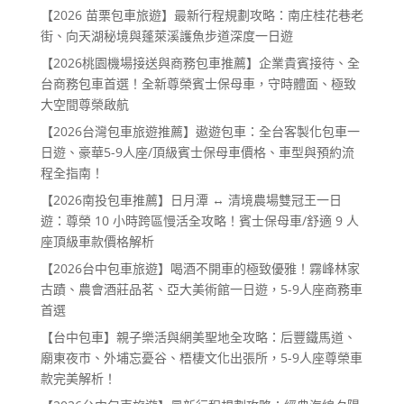
【2026 苗栗包車旅遊】最新行程規劃攻略：南庄桂花巷老
街、向天湖秘境與蓬萊溪護魚步道深度一日遊
【2026桃園機場接送與商務包車推薦】企業貴賓接待、全
台商務包車首選！全新尊榮賓士保母車，守時體面、極致
大空間尊榮啟航
【2026台灣包車旅遊推薦】遨遊包車：全台客製化包車一
日遊、豪華5-9人座/頂級賓士保母車價格、車型與預約流
程全指南！
【2026南投包車推薦】日月潭 ↔ 清境農場雙冠王一日
遊：尊榮 10 小時跨區慢活全攻略！賓士保母車/舒適 9 人
座頂級車款價格解析
【2026台中包車旅遊】喝酒不開車的極致優雅！霧峰林家
古蹟、農會酒莊品茗、亞大美術館一日遊，5-9人座商務車
首選
【台中包車】親子樂活與網美聖地全攻略：后豐鐵馬道、
廟東夜市、外埔忘憂谷、梧棲文化出張所，5-9人座尊榮車
款完美解析！