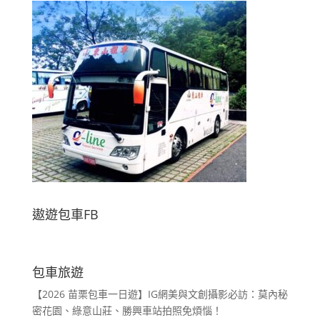
遨遊包車FB
包車旅遊
【2026 苗栗包車一日遊】IG網美與文創攝影必訪：莫內秘
密花園、綠意山莊、勝興車站拍照免煩惱！