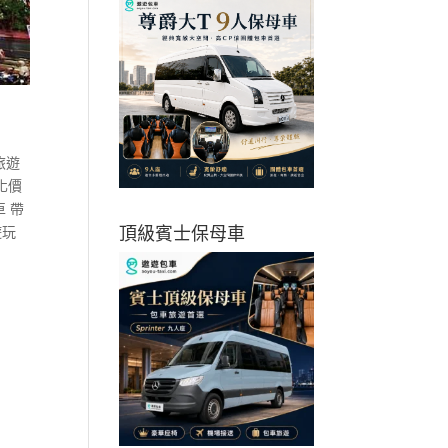
旅遊
化價
 帶
頂級賓士保母車
遊玩