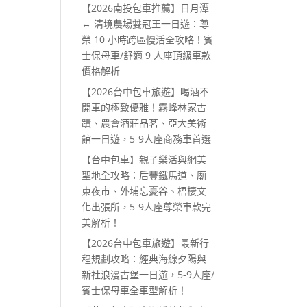
【2026南投包車推薦】日月潭
↔ 清境農場雙冠王一日遊：尊
榮 10 小時跨區慢活全攻略！賓
士保母車/舒適 9 人座頂級車款
價格解析
【2026台中包車旅遊】喝酒不
開車的極致優雅！霧峰林家古
蹟、農會酒莊品茗、亞大美術
館一日遊，5-9人座商務車首選
【台中包車】親子樂活與網美
聖地全攻略：后豐鐵馬道、廟
東夜市、外埔忘憂谷、梧棲文
化出張所，5-9人座尊榮車款完
美解析！
【2026台中包車旅遊】最新行
程規劃攻略：經典海線夕陽與
新社浪漫古堡一日遊，5-9人座/
賓士保母車全車型解析！