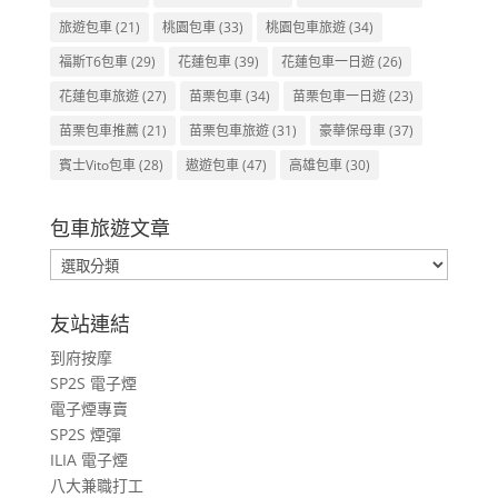
旅遊包車
(21)
桃園包車
(33)
桃園包車旅遊
(34)
福斯T6包車
(29)
花蓮包車
(39)
花蓮包車一日遊
(26)
花蓮包車旅遊
(27)
苗栗包車
(34)
苗栗包車一日遊
(23)
苗栗包車推薦
(21)
苗栗包車旅遊
(31)
豪華保母車
(37)
賓士Vito包車
(28)
遨遊包車
(47)
高雄包車
(30)
包車旅遊文章
包
車
旅
友站連結
遊
到府按摩
文
SP2S 電子煙
章
電子煙專賣
SP2S 煙彈
ILIA 電子煙
八大兼職打工