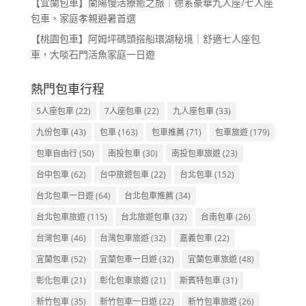
【宜蘭包車】蘭陽慢活療癒之旅｜德系豪華九人座/七人座
包車，家庭孝親避暑首選
【桃園包車】阿姆坪碼頭搭船環湖秘境｜舒適七人座包
車，大啖石門活魚家庭一日遊
熱門包車行程
5人座包車
(22)
7人座包車
(22)
九人座包車
(33)
九份包車
(43)
包車
(163)
包車推薦
(71)
包車旅遊
(179)
包車自由行
(50)
南投包車
(30)
南投包車旅遊
(23)
台中包車
(62)
台中旅遊包車
(22)
台北包車
(152)
台北包車一日遊
(64)
台北包車推薦
(34)
台北包車旅遊
(115)
台北旅遊包車
(32)
台南包車
(26)
台灣包車
(46)
台灣包車旅遊
(32)
嘉義包車
(22)
宜蘭包車
(52)
宜蘭包車一日遊
(32)
宜蘭包車旅遊
(48)
彰化包車
(21)
彰化包車旅遊
(21)
斯賓特包車
(31)
新竹包車
(35)
新竹包車一日遊
(22)
新竹包車旅遊
(26)