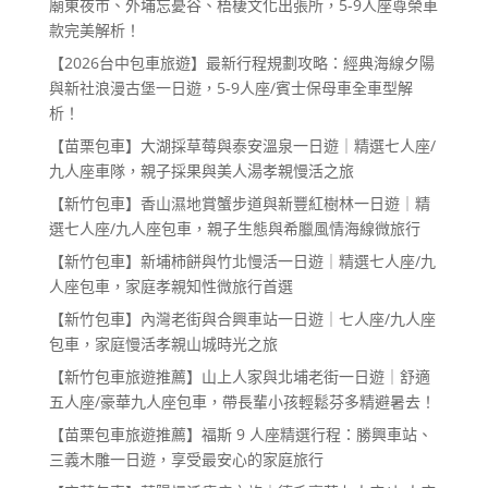
廟東夜市、外埔忘憂谷、梧棲文化出張所，5-9人座尊榮車
款完美解析！
【2026台中包車旅遊】最新行程規劃攻略：經典海線夕陽
與新社浪漫古堡一日遊，5-9人座/賓士保母車全車型解
析！
【苗栗包車】大湖採草莓與泰安溫泉一日遊｜精選七人座/
九人座車隊，親子採果與美人湯孝親慢活之旅
【新竹包車】香山濕地賞蟹步道與新豐紅樹林一日遊｜精
選七人座/九人座包車，親子生態與希臘風情海線微旅行
【新竹包車】新埔柿餅與竹北慢活一日遊｜精選七人座/九
人座包車，家庭孝親知性微旅行首選
【新竹包車】內灣老街與合興車站一日遊｜七人座/九人座
包車，家庭慢活孝親山城時光之旅
【新竹包車旅遊推薦】山上人家與北埔老街一日遊｜舒適
五人座/豪華九人座包車，帶長輩小孩輕鬆芬多精避暑去！
【苗栗包車旅遊推薦】福斯 9 人座精選行程：勝興車站、
三義木雕一日遊，享受最安心的家庭旅行