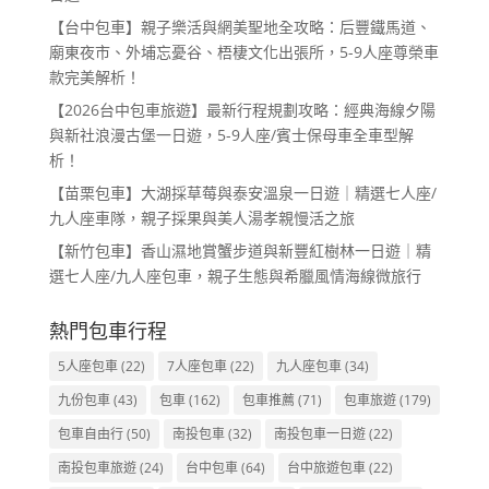
【台中包車】親子樂活與網美聖地全攻略：后豐鐵馬道、
廟東夜市、外埔忘憂谷、梧棲文化出張所，5-9人座尊榮車
款完美解析！
【2026台中包車旅遊】最新行程規劃攻略：經典海線夕陽
與新社浪漫古堡一日遊，5-9人座/賓士保母車全車型解
析！
【苗栗包車】大湖採草莓與泰安溫泉一日遊｜精選七人座/
九人座車隊，親子採果與美人湯孝親慢活之旅
【新竹包車】香山濕地賞蟹步道與新豐紅樹林一日遊｜精
選七人座/九人座包車，親子生態與希臘風情海線微旅行
熱門包車行程
5人座包車
(22)
7人座包車
(22)
九人座包車
(34)
九份包車
(43)
包車
(162)
包車推薦
(71)
包車旅遊
(179)
包車自由行
(50)
南投包車
(32)
南投包車一日遊
(22)
南投包車旅遊
(24)
台中包車
(64)
台中旅遊包車
(22)