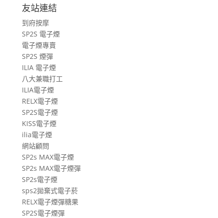
旅
友站連結
遊
到府按摩
文
SP2S 電子煙
章
電子煙專賣
SP2S 煙彈
ILIA 電子煙
八大兼職打工
ILIA電子煙
RELX電子煙
SP2S電子煙
KISS電子煙
ilia電子煙
網站顧問
SP2s MAX電子煙
SP2s MAX電子煙彈
SP2s電子煙
sps2拋棄式電子菸
RELX電子煙彈糖果
SP2S電子煙彈