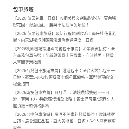
包車旅遊
【2026 苗栗包車一日遊】IG網美與文創攝影必訪：莫內秘
密花園、綠意山莊、勝興車站拍照免煩惱！
【2026 苗栗包車旅遊】最新行程規劃攻略：南庄桂花巷老
街、向天湖秘境與蓬萊溪護魚步道深度一日遊
【2026桃園機場接送與商務包車推薦】企業貴賓接待、全
台商務包車首選！全新尊榮賓士保母車，守時體面、極致
大空間尊榮啟航
【2026台灣包車旅遊推薦】遨遊包車：全台客製化包車一
日遊、豪華5-9人座/頂級賓士保母車價格、車型與預約流
程全指南！
【2026南投包車推薦】日月潭 ↔ 清境農場雙冠王一日
遊：尊榮 10 小時跨區慢活全攻略！賓士保母車/舒適 9 人
座頂級車款價格解析
【2026台中包車旅遊】喝酒不開車的極致優雅！霧峰林家
古蹟、農會酒莊品茗、亞大美術館一日遊，5-9人座商務車
首選